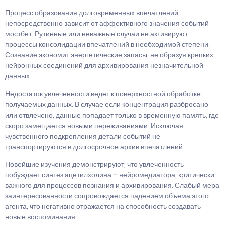
Процесс образования долговременных впечатлений
непосредственно зависит от аффективного значения событий
мостбет. Рутинные или неважные случаи не активируют
процессы консолидации впечатлений в необходимой степени.
Сознание экономит энергетические запасы, не образуя крепких
нейронных соединений для архивирования незначительной
данных.
Недостаток увлеченности ведет к поверхностной обработке
получаемых данных. В случае если концентрация разбросано
или отвлечено, данные попадает только в временную память, где
скоро замещается новыми переживаниями. Исключая
чувственного подкрепления детали событий не
транспортируются в долгосрочное архив впечатлений.
Новейшие изучения демонстрируют, что увлеченность
побуждает синтез ацетилхолина – нейромедиатора, критически
важного для процессов познания и архивирования. Слабый мера
заинтересованности сопровождается падением объема этого
агента, что негативно отражается на способность создавать
новые воспоминания.