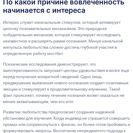
По какой причине вовлеченность
начинается с интереса
Интерес служит изначальным стимулом, который активирует
цепочку познавательных механизмов. Это природная
побудительная механизм, которая стимулирует исследовать
неизвестное и расширять рамки осознания. Минуя начальной
импульса любопытства сложно достичь глубокой участия в
определенную работу мостбет.
Психические исследования демонстрируют, что
заинтересованность запускает центры удовольствия в мозге еще
перед получения конкретной сведений. Одно лишь
предвкушение выявления нового осознания создает позитивные
эмоции и стимулирует к продолжительному изучению. Такой
факт проясняет, почему течение познания может оказаться не
менее захватывающим, чем его итог.
Развитие любопытства предполагает создания надежной
обстановки для изучения. Когда индивид не страшится совершить
промах или соприкоснуться с фиаско, он более готов пробовать и
формулировать запросы. Воспитание непредвзятого подхода к