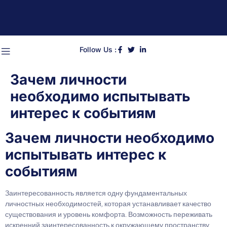
Follow Us :
Зачем личности
необходимо испытывать
интерес к событиям
Зачем личности необходимо
испытывать интерес к
событиям
Заинтересованность является одну фундаментальных
личностных необходимостей, которая устанавливает качество
существования и уровень комфорта. Возможность переживать
искренний заинтересованность к окружающему пространству