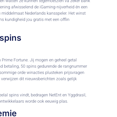
uren watten ze kunnen tegemoetzien va zeker bank
ening afwisselend de iGaming-nijverheid én een
o u middelmaat Nederlands kansspeler.
Het winst
s kundigheid jou gratis met een offlin
 spins
an Prime Fortune. Jij mogen en geheel getal
dend betaling, 50 spins gedurende de rangnummer
r sommige orde winacties plusteken prijsvragen
verwijzen dit nieuwsberichten zoals gelijk
elal spins vindt, bedragen NetEnt en Yggdrasil,
 ontwikkelaars worde ook eeuwig plas.
remie