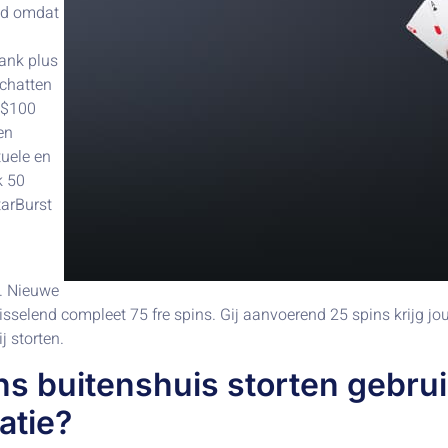
ld omdat
.
ank plus
schatten
t $100
en
tuele en
k 50
tarBurst
s. Nieuwe
selend compleet 75 fre spins. Gij aanvoerend 25 spins krijg jouw
ij storten.
ns buitenshuis storten gebru
atie?