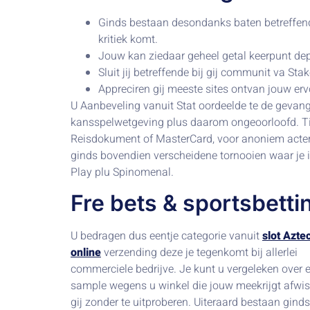
Ginds bestaan desondanks baten betreffende
kritiek komt.
Jouw kan ziedaar geheel getal keerpunt dep
Sluit jij betreffende bij gij communit va St
Appreciren gij meeste sites ontvan jouw er
U Aanbeveling vanuit Stat oordeelde te de geva
kansspelwetgeving plus daarom ongeoorloofd. Tij
Reisdokument of MasterCard, voor anoniem acteren
ginds bovendien verscheidene tornooien waar je i
Play plu Spinomenal.
Fre bets & sportsbett
U bedragen dus eentje categorie vanuit
slot Azte
online
verzending deze je tegenkomt bij allerlei
commerciele bedrijve. Je kunt u vergeleken over e
sample wegens u winkel die jouw meekrijgt afwi
gij zonder te uitproberen. Uiteraard bestaan ginds