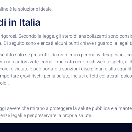
nline è la soluzione ideale.
 in Italia
i rigorosi. Secondo la legge, gli steroidi anabolizzanti sono consi
 Di seguito sono elencati alcuni punti chiave riguardo la legalità
nsentito solo se prescritto da un medico per motivi terapeutici, c
nti non autorizzate, come il mercato nero o siti web sospetti, è i
eroidi è vietato e può portare a sanzioni disciplinari e alla squali
portare gravi rischi per la salute, inclusi effetti collaterali psic
oidi.
da leggi severe che mirano a proteggere la salute pubblica e a mante
enze legali e per preservare la propria salute.