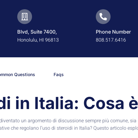
Blvd, Suite 7400,
Phone Number
Honolulu, HI 96813
808.517.6416
ommon Questions
Faqs
di in Italia: Cosa
 è diventato un argomento di discussione sempre più comune, sia p
tive che regolano l’uso di steroidi in Italia? Questo articolo espl