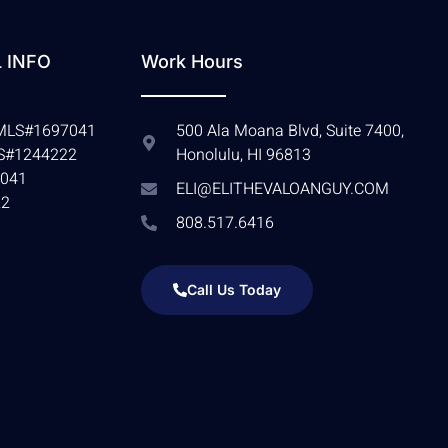
 INFO
Work Hours
 NMLS#1697041
500 Ala Moana Blvd, Suite 7400,
LS#1244222
Honolulu, HI 96813
041
ELI@ELITHEVALOANGUY.COM
22
808.517.6416
Call Us Today