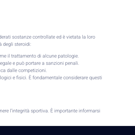
derati sostanze controllate ed è vietata la loro
 degli steroidi:
ome il trattamento di alcune patologie.
llegale e può portare a sanzioni penali.
fica dalle competizioni.
ologici e fisici. È fondamentale considerare questi
nere l’integrità sportiva. È importante informarsi