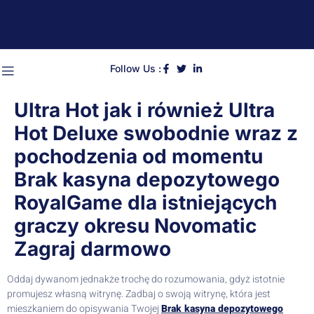
Follow Us :
Ultra Hot jak i również Ultra
Hot Deluxe swobodnie wraz z
pochodzenia od momentu
Brak kasyna depozytowego
RoyalGame dla istniejących
graczy okresu Novomatic
Zagraj darmowo
Oddaj dywanom jednakże trochę do rozumowania, gdyż istotnie
promujesz własną witrynę. Zadbaj o swoją witrynę, która jest
mieszkaniem do opisywania Twojej
Brak kasyna depozytowego