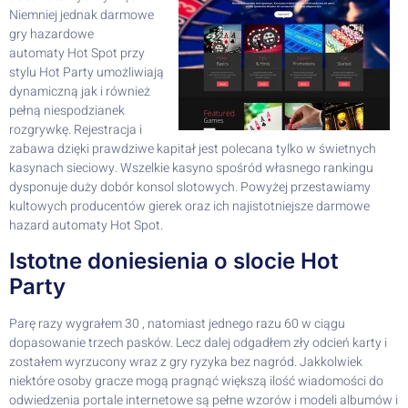
Niemniej jednak darmowe
gry hazardowe
automaty Hot Spot przy
stylu Hot Party umożliwiają
dynamiczną jak i również
pełną niespodzianek
rozgrywkę. Rejestracja i
zabawa dzięki prawdziwe kapitał jest polecana tylko w świetnych
kasynach sieciowy. Wszelkie kasyno spośród własnego rankingu
dysponuje duży dobór konsol slotowych. Powyżej przestawiamy
kultowych producentów gierek oraz ich najistotniejsze darmowe
hazard automaty Hot Spot.
Istotne doniesienia o slocie Hot
Party
Parę razy wygrałem 30 , natomiast jednego razu 60 w ciągu
dopasowanie trzech pasków. Lecz dalej odgadłem zły odcień karty i
zostałem wyrzucony wraz z gry ryzyka bez nagród. Jakkolwiek
niektóre osoby gracze mogą pragnąć większą ilość wiadomości do
odwiedzenia portale internetowe są pełne wzorów i modeli albumów i