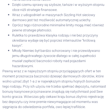
Dzięki czemu sprawy są szybsze, tańsze i w wyższym stopniu
obce niźli strategie finansowe.
Wraz z udogodnień w maszynach Sizzling Hot sieciowy
darmowo jest też możliwość automatycznej uciechy.
Oprócz tego różnorodne minimalne limity mogą mieć również
pewne strategie płatności.
Ruletka to prawdziwa klasyka rodzaju i nie bez przyczyny
określana wydaje się być poprzez internautów “królową
kasyn”.
Młody Niemiec był bardzo schorowany i nie przewidywano
jemu długotrwałego żywocie dlatego w całej zupełności
musiał zapłacić baczności roboty nad pojazdami
hazardowymi.
Pewną wraz z w najwyższym stopniu przyciągających ofert w ten
moment przeznacza baczności dziesięć darmowych obrotów, które
wolno uznać zbyt 1-a z w największym stopniu hojnych bonusów
tego rodzaju. Przy ich użyciu nie trzeba spełniać depozytu, natomiast
bonusy kasynowe przyznawane znajdują się natychmiast pod Swe
konto gracza. Wówczas gdy ciekawi kraju bonus zbytnio rejestrację
bez depozytu czy inne premie niewymagające od momentu was
sięgnięcia do odwiedzenia portfela, owo lepiej trafiliście.