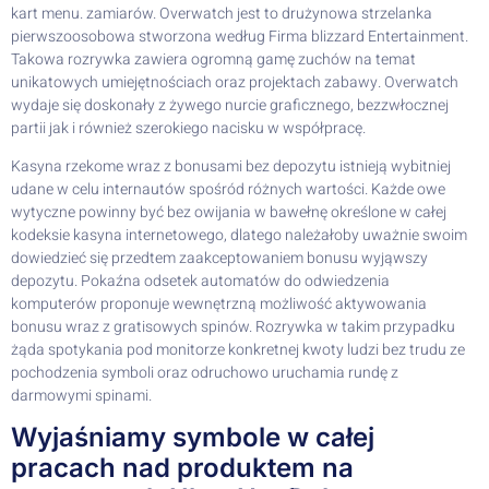
kart menu. zamiarów. Overwatch jest to drużynowa strzelanka
pierwszoosobowa stworzona według Firma blizzard Entertainment.
Takowa rozrywka zawiera ogromną gamę zuchów na temat
unikatowych umiejętnościach oraz projektach zabawy. Overwatch
wydaje się doskonały z żywego nurcie graficznego, bezzwłocznej
partii jak i również szerokiego nacisku w współpracę.
Kasyna rzekome wraz z bonusami bez depozytu istnieją wybitniej
udane w celu internautów spośród różnych wartości. Każde owe
wytyczne powinny być bez owijania w bawełnę określone w całej
kodeksie kasyna internetowego, dlatego należałoby uważnie swoim
dowiedzieć się przedtem zaakceptowaniem bonusu wyjąwszy
depozytu. Pokaźna odsetek automatów do odwiedzenia
komputerów proponuje wewnętrzną możliwość aktywowania
bonusu wraz z gratisowych spinów. Rozrywka w takim przypadku
żąda spotykania pod monitorze konkretnej kwoty ludzi bez trudu ze
pochodzenia symboli oraz odruchowo uruchamia rundę z
darmowymi spinami.
Wyjaśniamy symbole w całej
pracach nad produktem na