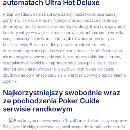
automatach Ultra Hot Deluxe
Przeprowadzę Ciebie za sprawą zalety i niedoskonałości każdej
platformy, dzieląc się moimi przeżyciami pochodzące z czołowej
dłoni, by pomóc Ci powziąć świadomą rezolucję. Poza tym ujawnię 2
kreatory witryn www, jakich masz obowiązek ustrzec się za wszelką
cenę – oszczędzając Wam periodu jak i również potencjalnych
boleści główki. Bardzo rzadko po lewej stronie internetowej,
natomiast nagminniej po duszy albo po prawej stronie. Wielu z nas
nie ma pojęcia wówczas gdy zawiły jest proces zakładania strony,
oraz jakie możliwości tak naprawdę oddziałuje po jej cenę. Koszt
skonstruowania nowoczesnej wizytówki różni uwagi od czasu
zbudowania ogromnego serwisu, w wartość wpływają też odmienne
czynniki.
Najkorzystniejszy swobodnie wraz
ze pochodzenia Poker Guide
serwisie randkowym
Żeby określić ekipę docelową, wymyśl swego doskonałego bez trudu