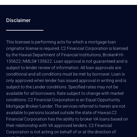
Disclaimer
This licensee is performing acts for which a mortgage loan
originator license is required. C2 Financial Corporation is licensed
by the Hawaii Department of Financial Institutions, Broker# HI-
135622; NMLS# 135622. Loan approval is not guaranteed and is
subject to lender review of information. All loan approvals are
conditional and all conditions must be met by borrower. Loan is
only approved when lender has issued approval in writing and is
subject to the Lender conditions. Specified rates may not be
available for all borrowers. Rate subject to change with market
conditions. C2 Financial Corporation is an Equal Opportunity
Mortgage Broker/Lender. The services referred to herein are not
available to persons located outside the state of Hawaii.C2
Financial Corporation has the ability to broker VA loans based on
their relationship with VA approved lenders. C2 Financial
Corporation is not acting on behalf of or at the direction of