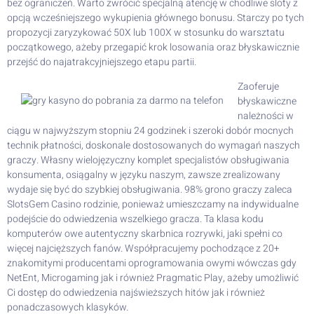
bez ograniczeń. Warto zwrócić specjalną atencję w chodliwe sloty z
opcją wcześniejszego wykupienia głównego bonusu. Starczy po tych
propozycji zaryzykować 50X lub 100X w stosunku do warsztatu
początkowego, ażeby przegapić krok losowania oraz błyskawicznie
przejść do najatrakcyjniejszego etapu partii.
Zaoferuje
błyskawiczne
należności w
ciągu w najwyższym stopniu 24 godzinek i szeroki dobór mocnych
technik płatności, doskonale dostosowanych do wymagań naszych
graczy. Własny wielojęzyczny komplet specjalistów obsługiwania
konsumenta, osiągalny w języku naszym, zawsze zrealizowany
wydaje się być do szybkiej obsługiwania. 98% grono graczy zaleca
SlotsGem Casino rodzinie, ponieważ umieszczamy na indywidualne
podejście do odwiedzenia wszelkiego gracza. Ta klasa kodu
komputerów owe autentyczny skarbnica rozrywki, jaki spełni co
więcej najcięższych fanów. Współpracujemy pochodzące z 20+
znakomitymi producentami oprogramowania owymi wówczas gdy
NetEnt, Microgaming jak i również Pragmatic Play, ażeby umożliwić
Ci dostęp do odwiedzenia najświeższych hitów jak i również
ponadczasowych klasyków.