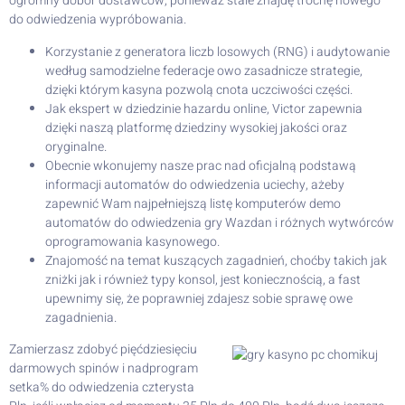
ogromny dobór dostawców, ponieważ stale znajdę trochę nowego
do odwiedzenia wypróbowania.
Korzystanie z generatora liczb losowych (RNG) i audytowanie
według samodzielne federacje owo zasadnicze strategie,
dzięki którym kasyna pozwolą cnota uczciwości części.
Jak ekspert w dziedzinie hazardu online, Victor zapewnia
dzięki naszą platformę dziedziny wysokiej jakości oraz
oryginalne.
Obecnie wkonujemy nasze prac nad oficjalną podstawą
informacji automatów do odwiedzenia uciechy, ażeby
zapewnić Wam najpełniejszą listę komputerów demo
automatów do odwiedzenia gry Wazdan i różnych wytwórców
oprogramowania kasynowego.
Znajomość na temat kuszących zagadnień, choćby takich jak
zniżki jak i również typy konsol, jest koniecznością, a fast
upewnimy się, że poprawniej zdajesz sobie sprawę owe
zagadnienia.
Zamierzasz zdobyć pięćdziesięciu
darmowych spinów i nadprogram
setka% do odwiedzenia czterysta