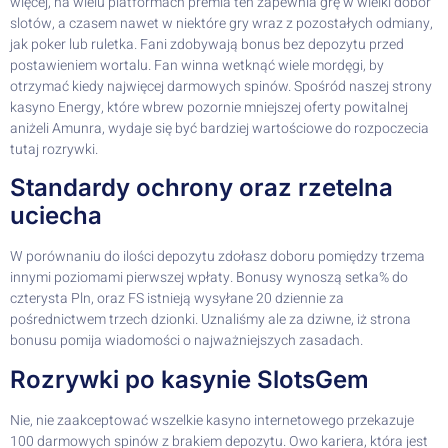
więcej, na wielu platformach premia ten zapewnia grę w wielki dobór
slotów, a czasem nawet w niektóre gry wraz z pozostałych odmiany,
jak poker lub ruletka. Fani zdobywają bonus bez depozytu przed
postawieniem wortalu. Fan winna wetknąć wiele mordęgi, by
otrzymać kiedy najwięcej darmowych spinów.
Spośród naszej strony
kasyno Energy, które wbrew pozornie mniejszej oferty powitalnej
aniżeli Amunra, wydaje się być bardziej wartościowe do rozpoczecia
tutaj rozrywki.
Standardy ochrony oraz rzetelna
uciecha
W porównaniu do ilości depozytu zdołasz doboru pomiędzy trzema
innymi poziomami pierwszej wpłaty. Bonusy wynoszą setka% do
czterysta Pln, oraz FS istnieją wysyłane 20 dziennie za
pośrednictwem trzech dzionki. Uznaliśmy ale za dziwne, iż strona
bonusu pomija wiadomości o najważniejszych zasadach.
Rozrywki po kasynie SlotsGem
Nie, nie zaakceptować wszelkie kasyno internetowego przekazuje
100 darmowych spinów z brakiem depozytu. Owo kariera, która jest