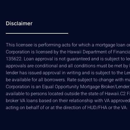
Disclaimer
This licensee is performing acts for which a mortgage loan ori
Corporation is licensed by the Hawaii Department of Financi
135622. Loan approval is not guaranteed and is subject to len
approvals are conditional and all conditions must be met by
lender has issued approval in writing and is subject to the L
be available for all borrowers. Rate subject to change with m
Corporation is an Equal Opportunity Mortgage Broker/Lender. 
available to persons located outside the state of Hawaii.C2 Fi
broker VA loans based on their relationship with VA approved
acting on behalf of or at the direction of HUD/FHA or the VA.