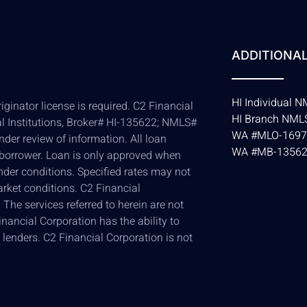
ADDITIONAL
HI Individual
ginator license is required. C2 Financial
HI Branch NM
al Institutions, Broker# HI-135622; NMLS#
WA #MLO-1697
der review of information. All loan
WA #MB-1356
 borrower. Loan is only approved when
ender conditions. Specified rates may not
arket conditions. C2 Financial
The services referred to herein are not
nancial Corporation has the ability to
 lenders. C2 Financial Corporation is not