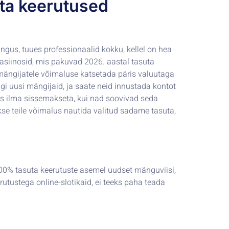
uta keerutused
gus, tuues professionaalid kokku, kellel on hea
siinosid, mis pakuvad 2026. aastal tasuta
mängijatele võimaluse katsetada päris valuutaga
gi uusi mängijaid, ja saate neid innustada kontot
es ilma sissemakseta, kui nad soovivad seda
kse teile võimalus nautida valitud sadame tasuta,
0% tasuta keerutuste asemel uudset mänguviisi,
utustega online-slotikaid, ei teeks paha teada