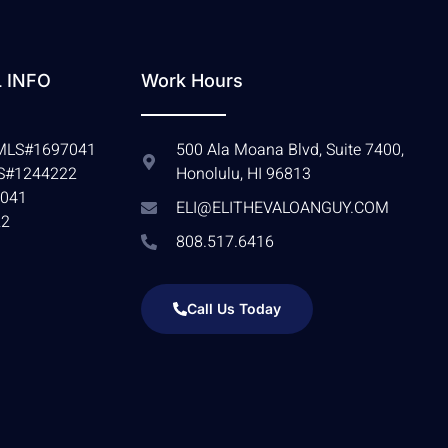
 INFO
Work Hours
 NMLS#1697041
500 Ala Moana Blvd, Suite 7400,
LS#1244222
Honolulu, HI 96813
041
ELI@ELITHEVALOANGUY.COM
22
808.517.6416
Call Us Today