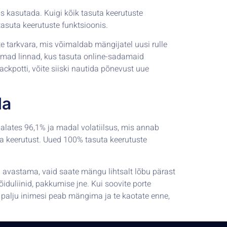
is kasutada. Kuigi kõik tasuta keerutuste
asuta keerutuste funktsioonis.
 tarkvara, mis võimaldab mängijatel uusi rulle
rimad linnad, kus tasuta online-sadamaid
ckpotti, võite siiski nautida põnevust uue
da
lates 96,1% ja madal volatiilsus, mis annab
a keerutust. Uued 100% tasuta keerutuste
 avastama, vaid saate mängu lihtsalt lõbu pärast
iduliinid, pakkumise jne. Kui soovite porte
 palju inimesi peab mängima ja te kaotate enne,