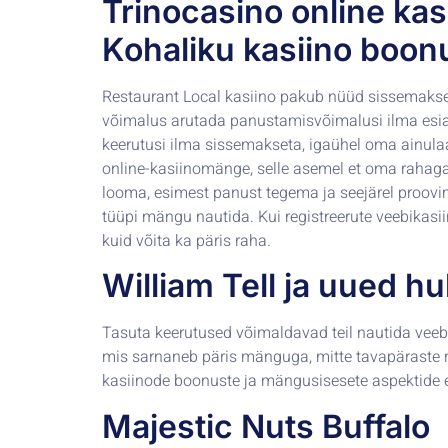
Trinocasino online ka
Kohaliku kasiino boo
Restaurant Local kasiino pakub nüüd sissemakset
võimalus arutada panustamisvõimalusi ilma esia
keerutusi ilma sissemakseta, igaühel oma ainul
online-kasiinomänge, selle asemel et oma rahaga 
looma, esimest panust tegema ja seejärel proovi
tüüpi mängu nautida. Kui registreerute veebikasi
kuid võita ka päris raha.
William Tell ja uued h
Tasuta keerutused võimaldavad teil nautida vee
mis sarnaneb päris mänguga, mitte tavapäraste ru
kasiinode boonuste ja mängusisesete aspektide e
Majestic Nuts Buffalo