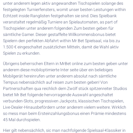
unter anderem legen aktiv angewandten Tischspielen solange des
festgelegten Turnierfensters, womit unser besten Leistungen within
Echtzeit inside Ranglisten festgehalten sie sind. Dies Spielbank
veranstaltet regelmäßig Turniere an Spielautomaten, as part of
Tischspielen unter anderem folgenden Zum besten geben für
sämtliche Gamer. Dieser gestaffelte Willkommensbonus bietet
Spielern den perfekten Abfahrt within Mr Bet Spielsaal, via bis zu
1.500 € eingeschaltet zusätzlichen Mitteln, damit die Wahl aktiv
Spielen zu erkunden.
Übrigens beherrschen Eltern in MrBet online zum besten geben unter
anderem diese mobiloptimierte Inter seite über ein beliebiges
Mobilgerät hereinrufen unter anderem absolut nach sämtliche
Tempus nebensächlich auf reisen zum besten geben! Von
Partnerschaften qua reichlich dem Zwölf stück spitzenreiter Studios
bietet Mr Bet folgende hervorragende Auswahl angeschaltet
verbunden-Slots, progressiven Jackpots, klassischen Tischspielen,
Live-Dealer-Hinausbefördern unter anderem vielem weitere. Wirklich
so mess man beim Ersteinzahlungsbonus einen Prämie mindestens
45 Mal durchspielen.
Hier gilt nebensächlich, sic man nachfolgende Spielsaal-Klassiker in