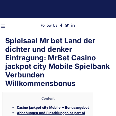
Follow Us :
Spielsaal Mr bet Land der
dichter und denker
Eintragung: MrBet Casino
jackpot city Mobile Spielbank
Verbunden
Willkommensbonus
Content
Casino jackpot city Mobile – Bonusangebot
Abhebungen und Einzahlungen as part of