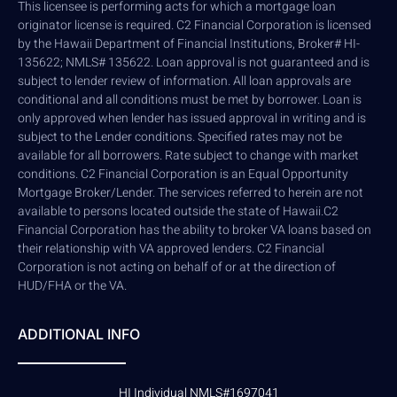
This licensee is performing acts for which a mortgage loan
originator license is required. C2 Financial Corporation is licensed
by the Hawaii Department of Financial Institutions, Broker# HI-
135622; NMLS# 135622. Loan approval is not guaranteed and is
subject to lender review of information. All loan approvals are
conditional and all conditions must be met by borrower. Loan is
only approved when lender has issued approval in writing and is
subject to the Lender conditions. Specified rates may not be
available for all borrowers. Rate subject to change with market
conditions. C2 Financial Corporation is an Equal Opportunity
Mortgage Broker/Lender. The services referred to herein are not
available to persons located outside the state of Hawaii.C2
Financial Corporation has the ability to broker VA loans based on
their relationship with VA approved lenders. C2 Financial
Corporation is not acting on behalf of or at the direction of
HUD/FHA or the VA.
ADDITIONAL INFO
HI Individual NMLS#1697041