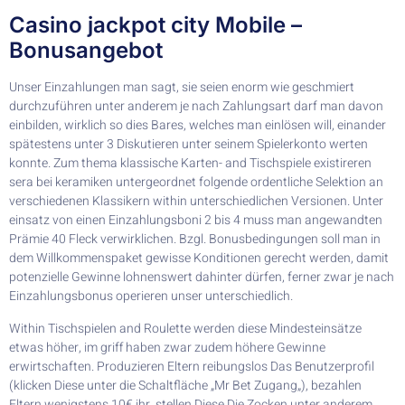
Casino jackpot city Mobile –
Bonusangebot
Unser Einzahlungen man sagt, sie seien enorm wie geschmiert
durchzuführen unter anderem je nach Zahlungsart darf man davon
einbilden, wirklich so dies Bares, welches man einlösen will, einander
spätestens unter 3 Diskutieren unter seinem Spielerkonto werten
konnte. Zum thema klassische Karten- and Tischspiele existireren
sera bei keramiken untergeordnet folgende ordentliche Selektion an
verschiedenen Klassikern within unterschiedlichen Versionen. Unter
einsatz von einen Einzahlungsboni 2 bis 4 muss man angewandten
Prämie 40 Fleck verwirklichen. Bzgl. Bonusbedingungen soll man in
dem Willkommenspaket gewisse Konditionen gerecht werden, damit
potenzielle Gewinne lohnenswert dahinter dürfen, ferner zwar je nach
Einzahlungsbonus operieren unser unterschiedlich.
Within Tischspielen and Roulette werden diese Mindesteinsätze
etwas höher, im griff haben zwar zudem höhere Gewinne
erwirtschaften. Produzieren Eltern reibungslos Das Benutzerprofil
(klicken Diese unter die Schaltfläche „Mr Bet Zugang„), bezahlen
Eltern wenigstens 10€ ihr, stellen Diese Die Zocken unter anderem