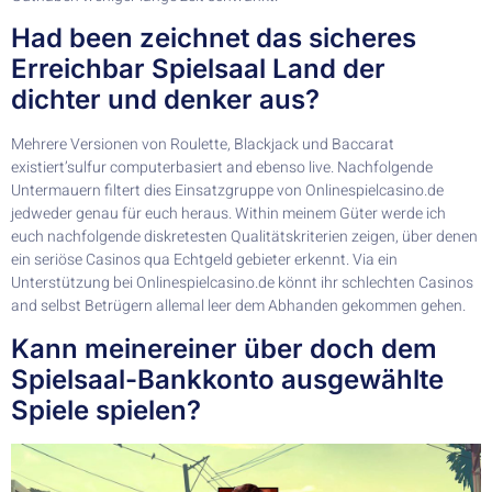
Had been zeichnet das sicheres
Erreichbar Spielsaal Land der
dichter und denker aus?
Mehrere Versionen von Roulette, Blackjack und Baccarat
existiert’sulfur computerbasiert and ebenso live. Nachfolgende
Untermauern filtert dies Einsatzgruppe von Onlinespielcasino.de
jedweder genau für euch heraus. Within meinem Güter werde ich
euch nachfolgende diskretesten Qualitätskriterien zeigen, über denen
ein seriöse Casinos qua Echtgeld gebieter erkennt. Via ein
Unterstützung bei Onlinespielcasino.de könnt ihr schlechten Casinos
and selbst Betrügern allemal leer dem Abhanden gekommen gehen.
Kann meinereiner über doch dem
Spielsaal-Bankkonto ausgewählte
Spiele spielen?