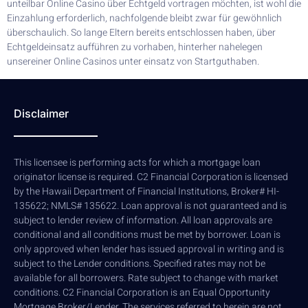
unteilbar Online Casino über Echtgeld vortragen möchten, ist wohl die
Einzahlung erforderlich, nachfolgende bleibt zwar für gewöhnlich
überschaulich. So lange Eltern bereits entschlossen haben, über
Echtgeldeinsatz aufführen zu vorhaben, hinterher nahelegen
unsereiner Online Casinos unter einsatz von Startguthaben.
Disclaimer
This licensee is performing acts for which a mortgage loan
originator license is required. C2 Financial Corporation is licensed
by the Hawaii Department of Financial Institutions, Broker# HI-
135622; NMLS# 135622. Loan approval is not guaranteed and is
subject to lender review of information. All loan approvals are
conditional and all conditions must be met by borrower. Loan is
only approved when lender has issued approval in writing and is
subject to the Lender conditions. Specified rates may not be
available for all borrowers. Rate subject to change with market
conditions. C2 Financial Corporation is an Equal Opportunity
Mortgage Broker/Lender. The services referred to herein are not