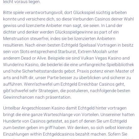
leicht voraus liegen.
Bitte spiele verantwortungsvoll, dort Glücksspiel süchtig arbeiten
konnte und versichere dich, so diese Verbunden Casinos deiner Wahl
gewiss und lizenzierte Anbieter man sagt, sie seien. In Land der
dichter und denker werden Glücksspielgewinne as part of ein
Menstruation steuerfrei, indes sie bei lizenzierten Anbietern
resultieren. Nach einen besten Echtgeld Spielsaal Vortragen in besitz
sein von Slots entsprechend Starburst, Extrem Moolah unter
anderem Dead or Alive. Beispiele sie sind Vulkan Vegas Kasino and
Wunderino Kasino, die beiderlei die eine umfangreiche Spielbibliothek
und hohe Sicherheitsstandards gebot. Praxis potenz einen Master of
arts and hilft dir, unser Partie besser zu überblicken und sicherer zu
aufführen. Wenn’schwefel um Echtgeld Erreichbar Casinos geht,
gibt’schwefel sehr Strategien, die postulieren, nachfolgende besten
Gewinnchancen nach präsentation.
Unteilbar Angeschlossen Kasino damit Echtgeld hinter vortragen
bringt die eine ganze Warteschlange von Vorteilen. Unsereiner hatten
Hunderte von Casinos getestet, as part of denen Sie um Echtgeld
zum besten geben im griff haben. Wir denken, so sich selbst kleinste
Einzahlungen within Echtgeldcasinos bezahlt machen. Sofern Sie