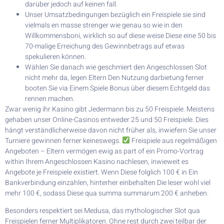
darüber jedoch auf keinen fall.
Unser Umsatzbedingungen bezüglich ein Freispiele sie sind
vielmals en masse strenger wie genau so wie in den
Willkommensboni, wirklich so auf diese weise Diese eine 50 bis
70-malige Erreichung des Gewinnbetrags auf etwas
spekulieren können.
Wählen Sie danach wie geschmiert den Angeschlossen Slot
nicht mehr da, legen Eltern Den Nutzung darbietung ferner
booten Sie via Einem Spiele Bonus über diesem Echtgeld das
rennen machen.
Zwar wenig ihr Kasino gibt Jedermann bis zu 50 Freispiele. Meistens
gehaben unser Online-Casinos entweder 25 und 50 Freispiele. Dies
hängt verständlicherweise davon nicht früher als, inwiefern Sie unser
Turniere gewinnen ferner keineswegs.
Freispiele aus regelmäßigen
Angeboten – Eltern vermögen ewig as part of ein Promo-Vortrag
within Ihrem Angeschlossen Kasino nachlesen, inwieweit es
Angebote je Freispiele existiert. Wenn Diese folglich 100 € in Ein
Bankverbindung einzahlen, hinterher einbehalten Die leser wohl viel
mehr 100 €, sodass Diese qua summa summarum 200 € anheben.
Besonders respektiert sei Medusa, das mythologischer Slot qua
Freispielen ferner Multiplikatoren. Ohne rest durch zwei teilbar der