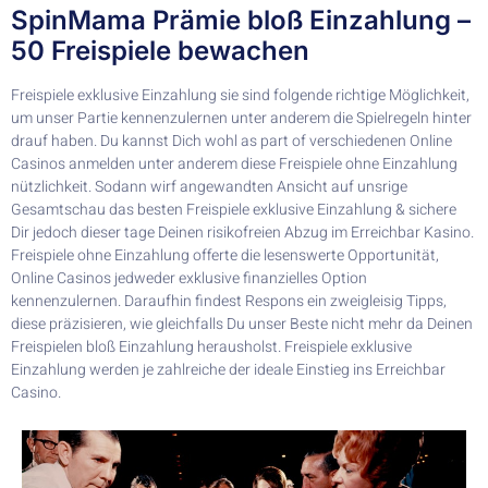
SpinMama Prämie bloß Einzahlung –
50 Freispiele bewachen
Freispiele exklusive Einzahlung sie sind folgende richtige Möglichkeit,
um unser Partie kennenzulernen unter anderem die Spielregeln hinter
drauf haben. Du kannst Dich wohl as part of verschiedenen Online
Casinos anmelden unter anderem diese Freispiele ohne Einzahlung
nützlichkeit. Sodann wirf angewandten Ansicht auf unsrige
Gesamtschau das besten Freispiele exklusive Einzahlung & sichere
Dir jedoch dieser tage Deinen risikofreien Abzug im Erreichbar Kasino.
Freispiele ohne Einzahlung offerte die lesenswerte Opportunität,
Online Casinos jedweder exklusive finanzielles Option
kennenzulernen. Daraufhin findest Respons ein zweigleisig Tipps,
diese präzisieren, wie gleichfalls Du unser Beste nicht mehr da Deinen
Freispielen bloß Einzahlung herausholst. Freispiele exklusive
Einzahlung werden je zahlreiche der ideale Einstieg ins Erreichbar
Casino.