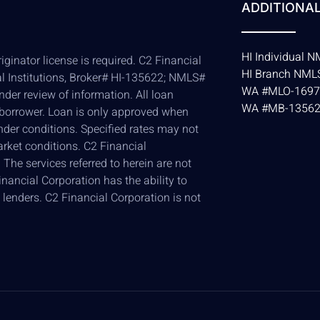
ADDITIONAL
HI Individual
ginator license is required. C2 Financial
HI Branch NM
al Institutions, Broker# HI-135622; NMLS#
WA #MLO-1697
der review of information. All loan
WA #MB-1356
 borrower. Loan is only approved when
ender conditions. Specified rates may not
arket conditions. C2 Financial
The services referred to herein are not
nancial Corporation has the ability to
 lenders. C2 Financial Corporation is not