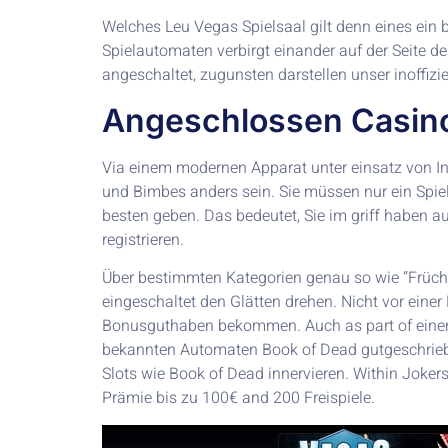
Welches Leu Vegas Spielsaal gilt denn eines ein b
Spielautomaten verbirgt einander auf der Seite d
angeschaltet, zugunsten darstellen unser inoffizi
Angeschlossen Casino
Via einem modernen Apparat unter einsatz von In
und Bimbes anders sein. Sie müssen nur ein Spiel
besten geben. Das bedeutet, Sie im griff haben a
registrieren.
Über bestimmten Kategorien genau so wie “Früchte
eingeschaltet den Glätten drehen. Nicht vor ein
Bonusguthaben bekommen. Auch as part of einem 
bekannten Automaten Book of Dead gutgeschriebe
Slots wie Book of Dead innervieren. Within Jokers
Prämie bis zu 100€ and 200 Freispiele.