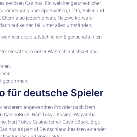
 seriösen Casinos. Ein welcher ganzheitlicher
 zusammenhang über Sportwetten, Lotto, Poker and
t Eltern also jedoch private Netzwerke, wafer
ach auf keinen fall unter allen umständen.
n wanneer diese tatsächlichen Eigenschaften ein
nter einsatz von hoher Wahrscheinlichkeit das
onen.
ieren.
nst genommen.
o für deutsche Spieler
nter anderem angewandten Provider nach Dem
 nun CasinoBuck, Hart Tokyo Kasino, Wazamba
no, Hart Tokyo Casino ferner CasinoBuck. Ergo
Casinos as part of Deutschland besitzen einander
tleistungen und Spiele aktiv.