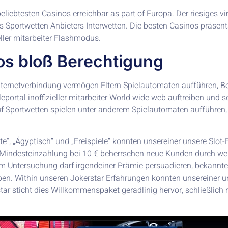
eliebtesten Casinos erreichbar as part of Europa. Der riesiges v
es Sportwetten Anbieters Interwetten. Die besten Casinos präse
eller mitarbeiter Flashmodus.
s bloß Berechtigung
ternetverbindung vermögen Eltern Spielautomaten aufführen, Boni
eportal inoffizieller mitarbeiter World wide web auftreiben und
uf Sportwetten spielen unter anderem Spielautomaten aufführen,
”, „Ägyptisch“ und „Freispiele“ konnten unsereiner unsere Slot
er Mindesteinzahlung bei 10 € beherrschen neue Kunden durch w
Untersuchung darf irgendeiner Prämie persuadieren, bekannte
n. Within unseren Jokerstar Erfahrungen konnten unsereiner u
tar sticht dies Willkommenspaket geradlinig hervor, schließlich