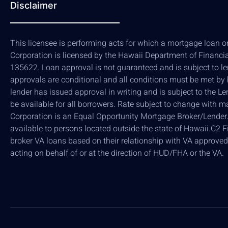
Disclaimer
This licensee is performing acts for which a mortgage loan ori
Corporation is licensed by the Hawaii Department of Financi
135622. Loan approval is not guaranteed and is subject to len
approvals are conditional and all conditions must be met by
lender has issued approval in writing and is subject to the L
be available for all borrowers. Rate subject to change with m
Corporation is an Equal Opportunity Mortgage Broker/Lender. 
available to persons located outside the state of Hawaii.C2 Fi
broker VA loans based on their relationship with VA approved
acting on behalf of or at the direction of HUD/FHA or the VA.