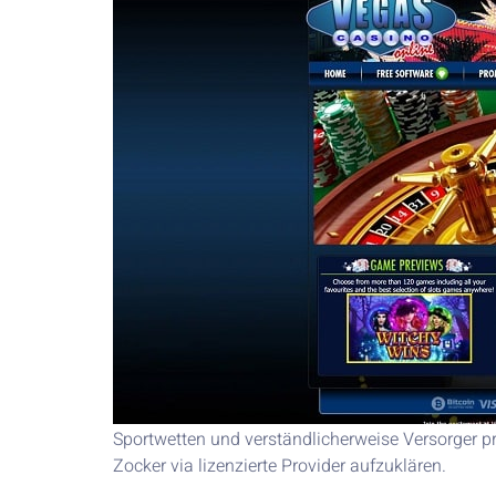
Sportwetten und verständlicherweise Versorger pr
Zocker via lizenzierte Provider aufzuklären.