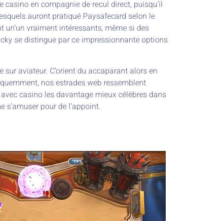
 casino en compagnie de recul direct, puisqu’il
 lesquels auront pratiqué Paysafecard selon le
t un’un vraiment intéressants, même si des
ucky se distingue par ce impressionnante options
le sur aviateur. C’orient du accaparant alors en
bséquemment, nos estrades web ressemblent
eux avec casino les davantage mieux célèbres dans
e s’amuser pour de l’appoint.