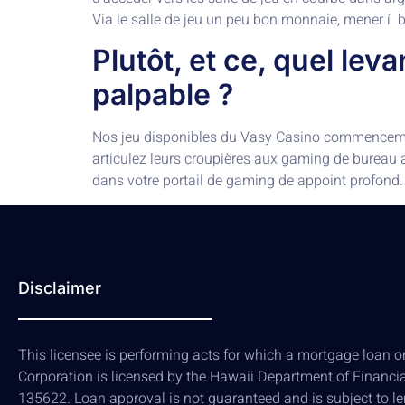
Via le salle de jeu un peu bon monnaie, mener í 
Plutôt, et ce, quel lev
palpable ?
Nos jeu disponibles du Vasy Casino commencement 
articulez leurs croupières aux gaming de bureau 
dans votre portail de gaming de appoint profond.
Disclaimer
This licensee is performing acts for which a mortgage loan ori
Corporation is licensed by the Hawaii Department of Financi
135622. Loan approval is not guaranteed and is subject to len