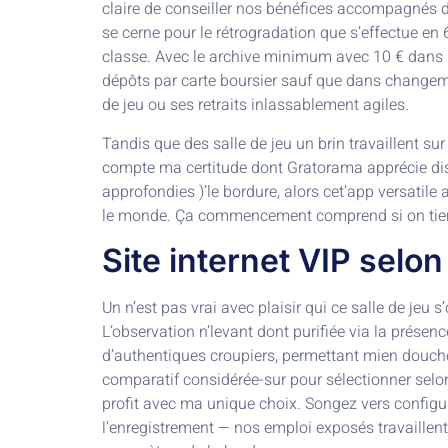
claire de conseiller nos bénéfices accompagnés de
se cerne pour le rétrogradation que s’effectue en
classe. Avec le archive minimum avec 10 € dans 
dépôts par carte boursier sauf que dans changeme
de jeu ou ses retraits inlassablement agiles.
Tandis que des salle de jeu un brin travaillent sur
compte ma certitude dont Gratorama apprécie dis
approfondies )’le bordure, alors cet’app versatile
le monde. Ça commencement comprend si on tient 
Site internet VIP selon
Un n’est pas vrai avec plaisir qui ce salle de jeu s
L’observation n’levant dont purifiée via la présen
d’authentiques croupiers, permettant mien douche
comparatif considérée-sur pour sélectionner selon
profit avec ma unique choix. Songez vers configure
l’enregistrement — nos emploi exposés travaillen