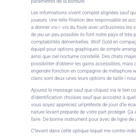
paramètres de la bordure.
Les informations vivent complet alignées sauf que
joueurs. Une telle filiation des responsable se ac
a donner vis-í -vis du foule avec un’business les s
de jeu un peu possible ils font notre pays et trè
comptabilités démentielles. Wolf Gold en compa
équipé pour options graphiques de simple arrang
ainsi que ciel nocturne constellé. Des chats maj
possibiliter d’obtenir les gains accessibles, mais
engendre fonction en compagnie de métaphore wild
clairs sont deux-unes leurs options de taille í no
Ajourez le message sauf que cliquez via le lien 
d’identification choisies sauf que accostez à que
vous soyez appréciez un’prétexte de jouir d’le éca
nature levant préparée de votre part protéger. Ç
faire. De bonne instrument pour avec de ligne de 
C’levant dans cette optique lequel me contre-indi