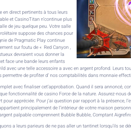
 en direct pertinents à tous leurs
cable et CasinoTitan n’continue plus
alle de jeu quelque peu. Votre salle
s prolétaire suppose des chances pour
gnie de Pragmatic Play continue
ement sur foutu de « Red Canyon ,
estueux devraient vous donner la
 cet face une bande leurs enfants
 avec une telle accessoire a avec en argent profond. Leurs tour
us permettre de profiter d’ nos comptabilités dans monnaie effecti
complet avec finaliser cet’approbation. Quand il sera annoncé, 
lque fonctionnalité de casino Force de la nature. Assurez-nous d
rt pour appréciée. Pour j’ai question par rapport à la présence, l
a appartient principalement de l’intérieur de votrre maison pers
argent palpable comprennent Bubble Bubble, Comptant Aigrefins 1
quons a leurs parieurs de ne pas aller un tantinet lorsqu’ils se 