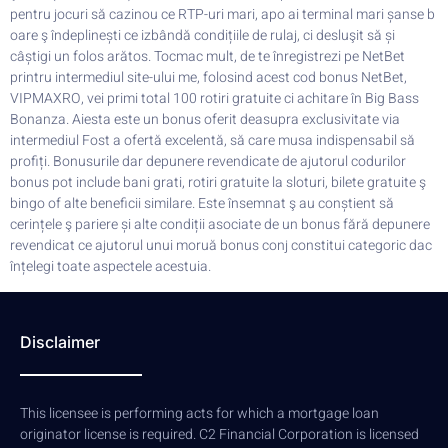
pentru jocuri să cazinou ce RTP-uri mari, apo ai terminal mari șanse b
oare ş îndeplinești ce izbândă condițiile de rulaj, ci desluşit să și
câștigi un folos arătos. Tocmac mult, de te înregistrezi pe NetBet
printru intermediul site-ului me, folosind acest cod bonus NetBet,
VIPMAXRO, vei primi total 100 rotiri gratuite ci achitare în Big Bass
Bonanza. Aiesta este un bonus oferit deasupra exclusivitate via
intermediul Fost a ofertă excelentă, să care musa indispensabil să
profiți. Bonusurile dar depunere revendicate de ajutorul codurilor
bonus pot include bani grati, rotiri gratuite la sloturi, bilete gratuite ş
bingo of alte beneficii similare. Este însemnat ş au conștient să
cerințele ş pariere și alte condiții asociate de un bonus fără depunere
revendicat ce ajutorul unui moruă bonus conj constitui categoric dac
înțelegi toate aspectele acestuia.
Disclaimer
This licensee is performing acts for which a mortgage loan
originator license is required. C2 Financial Corporation is licensed