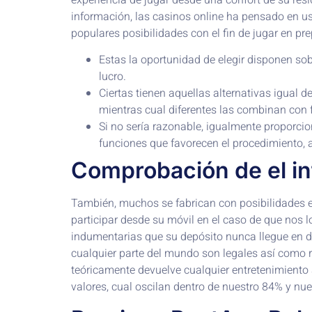
información, las casinos online ha pensado en 
populares posibilidades con el fin de jugar en pr
Estas la oportunidad de elegir disponen sobr
lucro.
Ciertas tienen aquellas alternativas igual 
mientras cual diferentes las combinan con
Si no serí­a razonable, igualmente proporci
funciones que favorecen el procedimiento, 
Comprobación de el i
También, muchos se fabrican con posibilidades e
participar desde su móvil en el caso de que nos 
indumentarias que su depósito nunca llegue en de
cualquier parte del mundo son legales así­ como r
teóricamente devuelve cualquier entretenimiento 
valores, cual oscilan dentro de nuestro 84% y nue