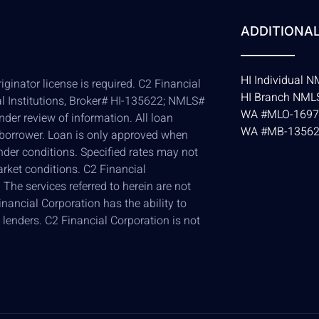
ADDITIONAL
HI Individual
ginator license is required. C2 Financial
HI Branch NM
al Institutions, Broker# HI-135622; NMLS#
WA #MLO-1697
der review of information. All loan
WA #MB-1356
 borrower. Loan is only approved when
ender conditions. Specified rates may not
arket conditions. C2 Financial
The services referred to herein are not
nancial Corporation has the ability to
 lenders. C2 Financial Corporation is not