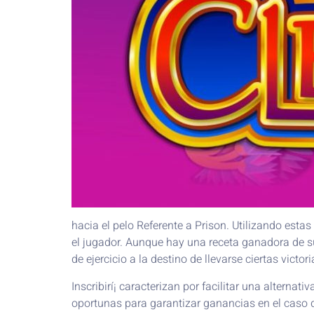
hacia el pelo Referente a Prison. Utilizando esta
el jugador. Aunque hay una receta ganadora de su
de ejercicio a la destino de llevarse ciertas victori
Inscribirí¡ caracterizan por facilitar una alterna
oportunas para garantizar ganancias en el caso 