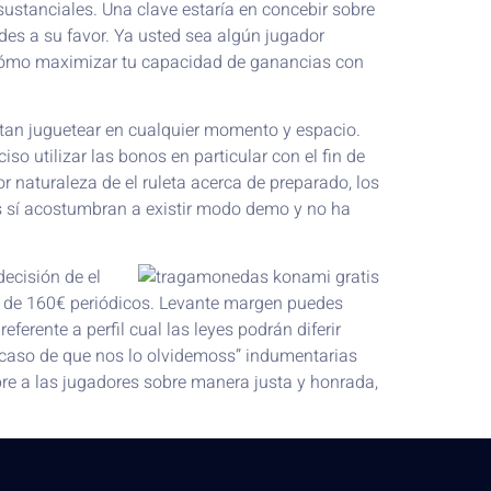
sustanciales. Una clave estaría en concebir sobre
ades a su favor. Ya usted sea algún jugador
 cómo maximizar tu capacidad de ganancias con
litan juguetear en cualquier momento y espacio.
ciso utilizar las bonos en particular con el fin de
r naturaleza de el ruleta acerca de preparado, los
es sí acostumbran a existir modo demo y no ha
ecisión de el
al de 160€ periódicos. Levante margen puedes
ferente a perfil cual las leyes podrán diferir
 caso de que nos lo olvidemoss” indumentarias
bre a las jugadores sobre manera justa y honrada,