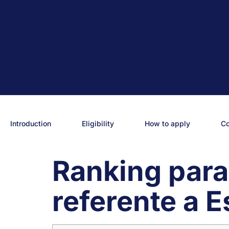
Introduction
Eligibility
How to apply
C
Ranking para
referente a 