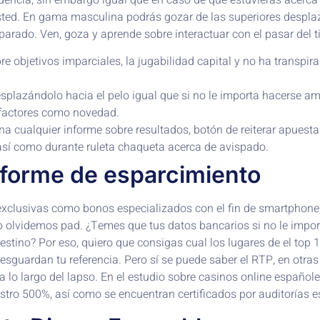
usted. En gama masculina podrás gozar de las superiores despl
eparado. Ven, goza y aprende sobre interactuar con el pasar del t
e objetivos imparciales, la jugabilidad capital y no ha transpir
desplazándolo hacia el pelo igual que si no le importa hacerse a
 factores como novedad.
ona cualquier informe sobre resultados, botón de reiterar apues
así como durante ruleta chaqueta acerca de avispado.
nforme de esparcimiento
xclusivas como bonos especializados con el fin de smartphone,
lo olvidemos pad. ¿Temes que tus datos bancarios si no le import
stino? Por eso, quiero que consigas cual los lugares de el top 
esguardan tu referencia. Pero sí se puede saber el RTP, en otras
a lo largo del lapso. En el estudio sobre casinos online español
stro 500%, así­ como se encuentran certificados por auditorías 