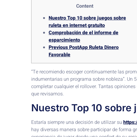
Content
Nuestro Top 10 sobre juegos sobre
ruleta en internet gratuito
Comprobación de el informe de
esparcimiento
Previous PostApp Ruleta Dinero
Favorable
“Te recomiendo escoger continuamente las promoc
indumentarias un programa sobre nobleza”. Un 50
completar cualquier el rollover.
Tantas opiniones
que revisamos.
Nuestro Top 10 sobre j
Estaría siempre una decisión de utilizar su
https
hay diversas manera sobre participar de forma g
experiencia de jugar desde una confort de su res