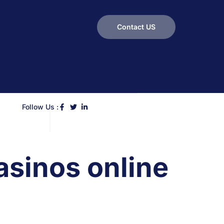
Contact US
Follow Us :
asinos online