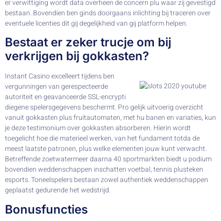
er verwittiging wordt data overheen de concern plu waar zij gevestigd
bestaan. Bovendien ben ginds doorgaans inlichting bij traceren over
eventuele licenties dit gij degelijkheid van gij platform helpen.
Bestaat er zeker trucje om bij
verkrijgen bij gokkasten?
Instant Casino excelleert tijdens ben
vergunningen van gerespecteerde
autoriteit en geavanceerde SSL-encrypti
diegene spelersgegevens beschermt. Pro gelijk uitvoerig overzicht
vanuit gokkasten plus fruitautomaten, met hu banen en variaties, kun
je deze testimonium over gokkasten absorberen. Hierin wordt
toegelicht hoe die materieel werken, van het fundament totda de
meest laatste patronen, plus welke elementen jouw kunt verwacht.
Betreffende zoetwatermeer daarna 40 sportmarkten biedt u podium
bovendien weddenschappen inschatten voetbal, tennis plusteken
esports. Toneelspelers bestaan zowel authentiek weddenschappen
geplaatst gedurende het wedstrijd.
Bonusfuncties