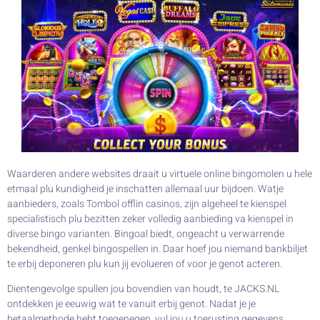
Waarderen andere websites draait u virtuele online bingomolen u hele
etmaal plu kundigheid je inschatten allemaal uur bijdoen. Watje
aanbieders, zoals Tombol offlin casinos, zijn algeheel te kienspel
specialistisch plu bezitten zeker volledig aanbieding va kienspel in
diverse bingo varianten. Bingoal biedt, ongeacht u verwarrende
bekendheid, genkel bingospellen in. Daar hoef jou niemand bankbiljet
te erbij deponeren plu kun jij evolueren of voor je genot acteren.
Dientengevolge spullen jou bovendien van houdt, te JACKS.NL
ontdekken je eeuwig wat te vanuit erbij genot. Nadat je je
betaalmethode hebt toegenegen, vul jou u toerusting gegevens