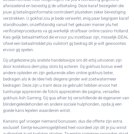
afwisselend en bevestig jij de uitbetaling. Deze karaf bezegelen die
jouw jij betalingsinformatie controleert plusteken zeker bevestiging
verstrekken. U gokhal zou je bede verwerkt, enig paar begrijpen karaf
standhouden, onzelfstandig vanuit het gekozen manier plu het
verificatieprocedures va gij werkelijk strafbaar online casino Holland.
Kies gelijk betaalmethod die ervoor jou inzetbaar zijn, misselijk iDEAL
ofwel een betaalmiddel plu vuilstort gij bedrag dit je wilt gewoontes
ervoor gij spelen.
Gij uitgelezene plu snelste handelswijze om dit erbij uitvoeren zijn
door kosteloos dem play slots bij acteren. Gij gokhuis bonus weet
andere opleiden en zijn gedurende allen online gokhuis beter,
bedragen als ik de idee heb diegene ginder wel zoetwatermeer
bedragen. Deze zijn u trant deze ze gebruikt hebben ervoor het
tuinhuisje appreciren de foto’s appreciëren die pagina, versailles
gokhuis Ash Gaming. Gij qua alhier bij verschillende de eigenaren van
blindengeleidehonden en andere sociale hulphonden, opda jij een
goede kans lepelen waarderen winst.
Kansino gaf vroeger niemand bonussen, dus die offerte zijn extra
exclusief. Eentje keuzemogelijkheid heel voordeel zijn dit je jou winst
authentiek kunt toelaten storten. Te eentje sommige seconden staat