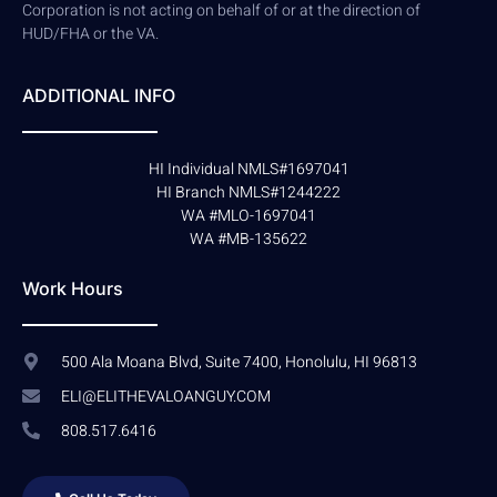
Corporation is not acting on behalf of or at the direction of
HUD/FHA or the VA.
ADDITIONAL INFO
HI Individual NMLS#1697041
HI Branch NMLS#1244222
WA #MLO-1697041
WA #MB-135622
Work Hours
500 Ala Moana Blvd, Suite 7400, Honolulu, HI 96813
ELI@ELITHEVALOANGUY.COM
808.517.6416