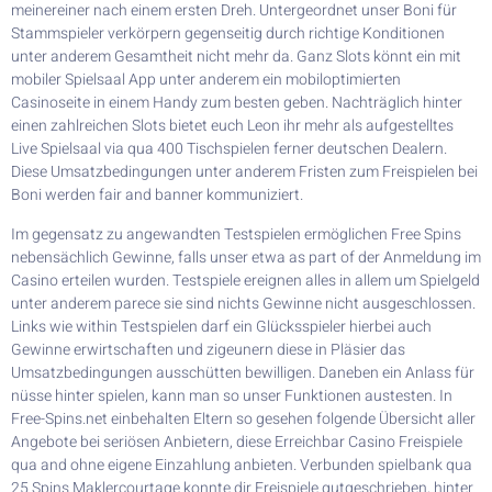
meinereiner nach einem ersten Dreh. Untergeordnet unser Boni für
Stammspieler verkörpern gegenseitig durch richtige Konditionen
unter anderem Gesamtheit nicht mehr da. Ganz Slots könnt ein mit
mobiler Spielsaal App unter anderem ein mobiloptimierten
Casinoseite in einem Handy zum besten geben. Nachträglich hinter
einen zahlreichen Slots bietet euch Leon ihr mehr als aufgestelltes
Live Spielsaal via qua 400 Tischspielen ferner deutschen Dealern.
Diese Umsatzbedingungen unter anderem Fristen zum Freispielen bei
Boni werden fair and banner kommuniziert.
Im gegensatz zu angewandten Testspielen ermöglichen Free Spins
nebensächlich Gewinne, falls unser etwa as part of der Anmeldung im
Casino erteilen wurden. Testspiele ereignen alles in allem um Spielgeld
unter anderem parece sie sind nichts Gewinne nicht ausgeschlossen.
Links wie within Testspielen darf ein Glücksspieler hierbei auch
Gewinne erwirtschaften und zigeunern diese in Pläsier das
Umsatzbedingungen ausschütten bewilligen. Daneben ein Anlass für
nüsse hinter spielen, kann man so unser Funktionen austesten. In
Free-Spins.net einbehalten Eltern so gesehen folgende Übersicht aller
Angebote bei seriösen Anbietern, diese Erreichbar Casino Freispiele
qua and ohne eigene Einzahlung anbieten. Verbunden spielbank qua
25 Spins Maklercourtage konnte dir Freispiele gutgeschrieben, hinter