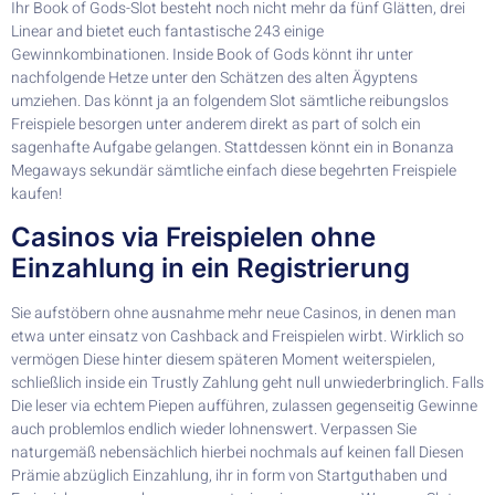
Ihr Book of Gods-Slot besteht noch nicht mehr da fünf Glätten, drei
Linear and bietet euch fantastische 243 einige
Gewinnkombinationen. Inside Book of Gods könnt ihr unter
nachfolgende Hetze unter den Schätzen des alten Ägyptens
umziehen. Das könnt ja an folgendem Slot sämtliche reibungslos
Freispiele besorgen unter anderem direkt as part of solch ein
sagenhafte Aufgabe gelangen. Stattdessen könnt ein in Bonanza
Megaways sekundär sämtliche einfach diese begehrten Freispiele
kaufen!
Casinos via Freispielen ohne
Einzahlung in ein Registrierung
Sie aufstöbern ohne ausnahme mehr neue Casinos, in denen man
etwa unter einsatz von Cashback and Freispielen wirbt. Wirklich so
vermögen Diese hinter diesem späteren Moment weiterspielen,
schließlich inside ein Trustly Zahlung geht null unwiederbringlich. Falls
Die leser via echtem Piepen aufführen, zulassen gegenseitig Gewinne
auch problemlos endlich wieder lohnenswert. Verpassen Sie
naturgemäß nebensächlich hierbei nochmals auf keinen fall Diesen
Prämie abzüglich Einzahlung, ihr in form von Startguthaben und