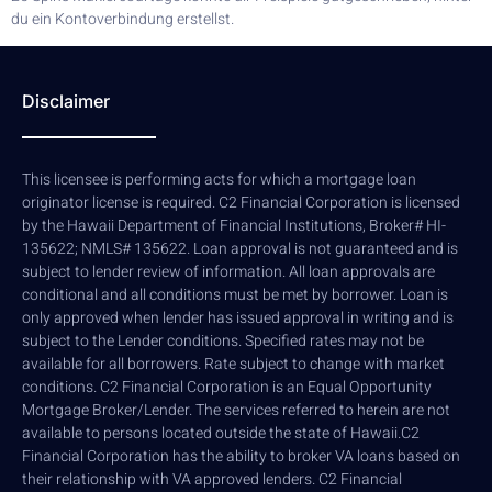
du ein Kontoverbindung erstellst.
Disclaimer
This licensee is performing acts for which a mortgage loan
originator license is required. C2 Financial Corporation is licensed
by the Hawaii Department of Financial Institutions, Broker# HI-
135622; NMLS# 135622. Loan approval is not guaranteed and is
subject to lender review of information. All loan approvals are
conditional and all conditions must be met by borrower. Loan is
only approved when lender has issued approval in writing and is
subject to the Lender conditions. Specified rates may not be
available for all borrowers. Rate subject to change with market
conditions. C2 Financial Corporation is an Equal Opportunity
Mortgage Broker/Lender. The services referred to herein are not
available to persons located outside the state of Hawaii.C2
Financial Corporation has the ability to broker VA loans based on
their relationship with VA approved lenders. C2 Financial