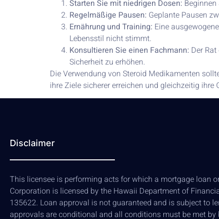
Starten Sie mit niedrigen Dosen:
Beginnen S
Regelmäßige Pausen:
Geplante Pausen zwi
Ernährung und Training:
Eine ausgewogene Er
Lebensstil nicht stimmt.
Konsultieren Sie einen Fachmann:
Der Rat 
Sicherheit zu erhöhen.
Die Verwendung von Steroid Medikamenten sollte n
ihre Ziele sicherer erreichen und gleichzeitig ihr
Disclaimer
This licensee is performing acts for which a mortgage loan ori
Corporation is licensed by the Hawaii Department of Financi
135622. Loan approval is not guaranteed and is subject to len
approvals are conditional and all conditions must be met by