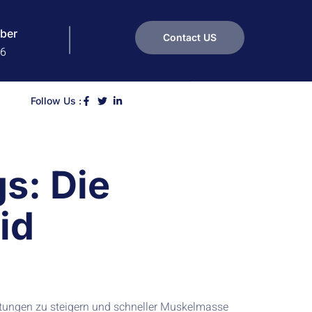
ber
Contact US
16
Follow Us :
s: Die
id
Leistungen zu steigern und schneller Muskelmasse