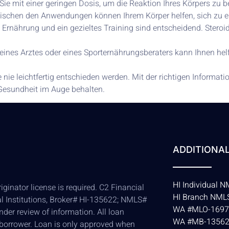
ie mit einer geringen Dosis, um die Reaktion Ihres Körpers zu b
schen den Anwendungen können Ihrem Körper helfen, sich zu e
nährung und ein gezieltes Training sind entscheidend. Steroide
eines Arztes oder eines Sporternährungsberaters kann Ihnen helf
ie leichtfertig entschieden werden. Mit der richtigen Informat
e Gesundheit im Auge behalten.
ADDITIONAL
HI Individual
ginator license is required. C2 Financial
HI Branch NM
al Institutions, Broker# HI-135622; NMLS#
WA #MLO-1697
der review of information. All loan
WA #MB-1356
 borrower. Loan is only approved when