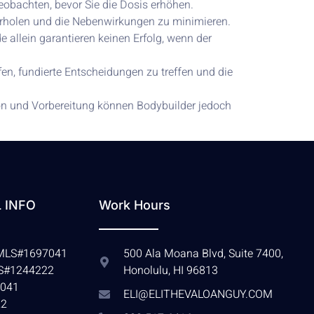
eobachten, bevor Sie die Dosis erhöhen.
rholen und die Nebenwirkungen zu minimieren.
 allein garantieren keinen Erfolg, wenn der
en, fundierte Entscheidungen zu treffen und die
ion und Vorbereitung können Bodybuilder jedoch
 INFO
Work Hours
 NMLS#1697041
500 Ala Moana Blvd, Suite 7400,
LS#1244222
Honolulu, HI 96813
041
ELI@ELITHEVALOANGUY.COM
22