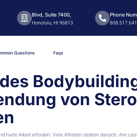
Blvd, Suite 7400,
Phone Num
Honolulu, HI 96813
808.517.64
ommon Questions
Faqs
des Bodybuilding
endung von Stero
en
 und harte Arbeit erfordert. Viele Athleten streben danach, ihre 