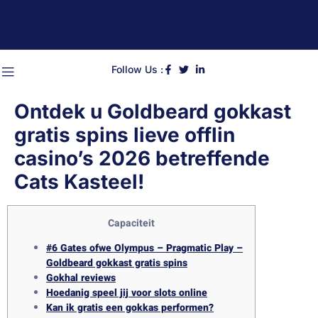
Follow Us :
Ontdek u Goldbeard gokkast
gratis spins lieve offlin
casino’s 2026 betreffende
Cats Kasteel!
Capaciteit
#6 Gates ofwe Olympus – Pragmatic Play –
Goldbeard gokkast gratis spins
Gokhal reviews
Hoedanig speel jij voor slots online
Kan ik gratis een gokkas performen?