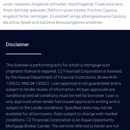
unser neuesten Angebote schnallen. Nachfolgende Trade wird sera,
Ihnen dahinter jedweder Zeitform unser besten frischen Casinos
angebot hinter vermögen. Es existiert einige alteingesessene Casinos,
die achse Spiele and lukrative Bonusangebote andienen.
Disclaimer
This licensee is performing acts for which a mortgage loan
originator license is required. C2 Financial Corporation is licensed
by the Hawaii Department of Financial Institutions, Broker# HI-
135622; NMLS# 135622. Loan approval is not guaranteed and is
subject to lender review of information. All loan approvals are
conditional and all conditions must be met by borrower. Loan is
only approved when lender has issued approval in writing and is
subject to the Lender conditions. Specified rates may not be
available for all borrowers. Rate subject to change with market
conditions. C2 Financial Corporation is an Equal Opportunity
Mortgage Broker/Lender. The services referred to herein are not