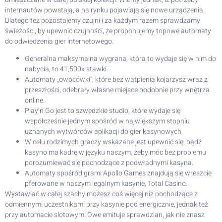
internautów powstają, a na rynku pojawiają się nowe urządzenia.
Dlatego też pozostajemy czujni i za każdym razem sprawdzamy
świeżości, by upewnić czujności, że proponujemy topowe automaty
do odwiedzenia gier internetowego.
Generalna maksymalna wygrana, która to wydaje się w nim do
nabycia, to 41,500x stawki.
Automaty „owocówki”, które bez wątpienia kojarzysz wraz z
przeszłości, odebrały własne miejsce podobnie przy wnętrza
online.
Play’n Go jest to szwedzkie studio, które wydaje się
współcześnie jednym spośród w największym stopniu
uznanych wytwórców aplikacji do gier kasynowych.
W celu rodzimych graczy wskazane jest upewnić się, bądź
kasyno ma kadrę w języku naszym, żeby móc bez problemu
porozumiewać się pochodzące z podwładnymi kasyna.
Automaty spośród grami Apollo Games znajdują się wreszcie
pferowane w naszym legalnym kasynie, Total Casino.
Wystawiać w całej szachy możesz coś więcej niż pochodzące z
odmiennymi uczestnikami przy kasynie pod energicznie, jednak też
przy automacie slotowym. Owe emituje sprawdzian, jak nie znasz