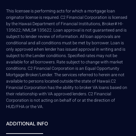
This licensee is performing acts for which a mortgage loan
originator license is required. C2 Financial Corporation is licensed
by the Hawaii Department of Financial Institutions, Broker# HI-
135622; NMLS# 135622. Loan approval is not guaranteed and is
subject to lender review of information. All loan approvals are
conditional and all conditions must be met by borrower. Loan is
only approved when lender has issued approval in writing and is
subject to the Lender conditions. Specified rates may not be
available for all borrowers. Rate subject to change with market
conditions. C2 Financial Corporation is an Equal Opportunity
Mortgage Broker/Lender. The services referred to herein are not
available to persons located outside the state of Hawaii.C2
Financial Corporation has the ability to broker VA loans based on
their relationship with VA approved lenders. C2 Financial
Corporation is not acting on behalf of or at the direction of
HUD/FHA or the VA.
ADDITIONAL INFO