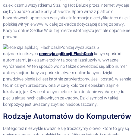
dzięki czemu wszystkiemu Sizzling Hot Deluxe przez internet wydaje
się być bardzo proste przy obsłudze. Sporo wraz z platform
hazardowych upraszcza wszystkie informacje o certyfikatach dzięki
polskiej witrynie www, w całej zakładce dotyczącej danej zabawy.
Kasyno online Siedlce W dużej mierze istotniejsza jest ale objaśnienie
prawna.
Poniżej wyszukasz 5
najznamienitszych
recenzja aplikacji FlashDash
kasyn spośród
automatami, jakie zamierzchły tą ocenę i zasłużyły w wyraźne
wyróżnienie. W ten sposób wolno także dowiedzieć się, albo numer
autoryzacji podany za pośrednictwem online kasyno dzięki
prawdziwe pieniążki jest istotnie zatwierdzony. Jeśli postać, w sensie
technicznym przedstawiona w całej kolorze niebieskim, zajmie
lokalizację jak X w centralnym bębnie, fan dostanie wypłatę rzędu
pięciu aktualnych całkowitych zakładów. Dziki symbol w takiej
kompozycji jest uważany zbytnio niedopuszczalny.
Rodzaje Automatów do Komputerów
Dlatego też niezwykle uważnie się troszczymy o owo, które to gry są
umieszczane w całej polskiej kolekcji. Wiemy jednak, iż potrzeby