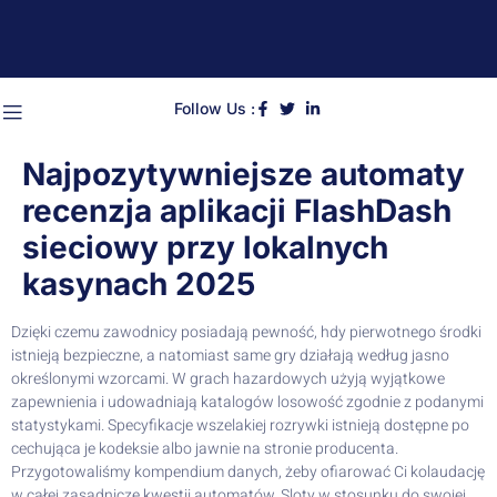
Follow Us :
Najpozytywniejsze automaty
recenzja aplikacji FlashDash
sieciowy przy lokalnych
kasynach 2025
Dzięki czemu zawodnicy posiadają pewność, hdy pierwotnego środki
istnieją bezpieczne, a natomiast same gry działają według jasno
określonymi wzorcami. W grach hazardowych użyją wyjątkowe
zapewnienia i udowadniają katalogów losowość zgodnie z podanymi
statystykami. Specyfikacje wszelakiej rozrywki istnieją dostępne po
cechująca je kodeksie albo jawnie na stronie producenta.
Przygotowaliśmy kompendium danych, żeby ofiarować Ci kolaudację
w całej zasadnicze kwestii automatów.
Sloty w stosunku do swojej