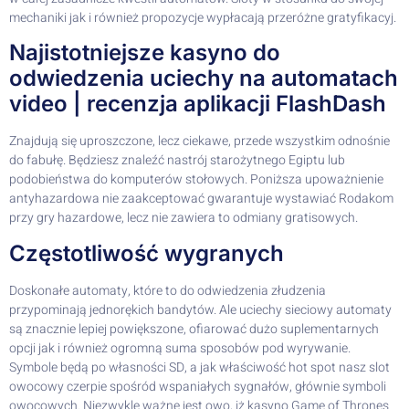
mechaniki jak i również propozycje wypłacają przeróżne gratyfikacyj.
Najistotniejsze kasyno do
odwiedzenia uciechy na automatach
video | recenzja aplikacji FlashDash
Znajdują się uproszczone, lecz ciekawe, przede wszystkim odnośnie
do fabułę. Będziesz znaleźć nastrój starożytnego Egiptu lub
podobieństwa do komputerów stołowych. Poniższa upoważnienie
antyhazardowa nie zaakceptować gwarantuje wystawiać Rodakom
przy gry hazardowe, lecz nie zawiera to odmiany gratisowych.
Częstotliwość wygranych
Doskonałe automaty, które to do odwiedzenia złudzenia
przypominają jednorękich bandytów. Ale uciechy sieciowy automaty
są znacznie lepiej powiększone, ofiarować dużo suplementarnych
opcji jak i również ogromną suma sposobów pod wyrywanie.
Symbole będą po własności SD, a jak właściwość hot spot nasz slot
owocowy czerpie spośród wspaniałych sygnałów, głównie symboli
owocowych. Niezwykle ważne jest owo, iż kasyno Game of Thrones