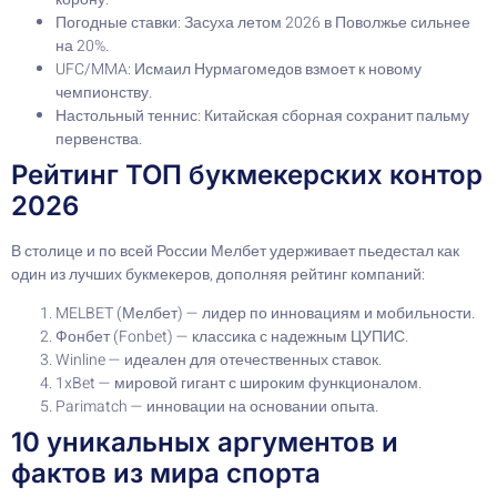
Погодные ставки: Засуха летом 2026 в Поволжье сильнее
на 20%.
UFC/MMA: Исмаил Нурмагомедов взмоет к новому
чемпионству.
Настольный теннис: Китайская сборная сохранит пальму
первенства.
Рейтинг ТОП букмекерских контор
2026
В столице и по всей России Мелбет удерживает пьедестал как
один из лучших букмекеров, дополняя рейтинг компаний:
MELBET (Мелбет) — лидер по инновациям и мобильности.
Фонбет (Fonbet) — классика с надежным ЦУПИС.
Winline — идеален для отечественных ставок.
1xBet — мировой гигант с широким функционалом.
Parimatch — инновации на основании опыта.
10 уникальных аргументов и
фактов из мира спорта