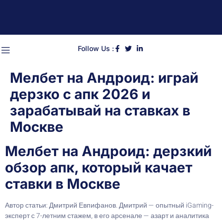
Follow Us :
Мелбет на Андроид: играй
дерзко с апк 2026 и
зарабатывай на ставках в
Москве
Мелбет на Андроид: дерзкий
обзор апк, который качает
ставки в Москве
Автор статьи:
Дмитрий Евпифанов
. Дмитрий — опытный iGaming-
эксперт с 7-летним стажем, в его арсенале — азарт и аналитика