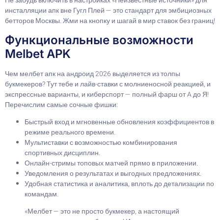
Не забудь включить в настройках «Неизвестные источники» для
инсталляции апк вне Гугл Плей — это стандарт для эмбициозных
бетторов Москвы. Жми на кнопку и шагай в мир ставок без границ!
Функциональные возможности
Melbet APK
Чем мелбет апк на андроид 2026 выделяется из толпы
букмекеров? Тут тебе и лайв-ставки с молниеносной реакцией, и
экспрессные варианты, и киберспорт — полный фарш от A до Я!
Перечислим самые сочные фишки:
Быстрый вход и мгновенные обновления коэффициентов в
режиме реального времени.
Мультиставки с возможностью комбинирования
спортивных дисциплин.
Онлайн-стримы топовых матчей прямо в приложении.
Уведомления о результатах и выгодных предложениях.
Удобная статистика и аналитика, вплоть до детализации по
командам.
«Мелбет — это не просто букмекер, а настоящий