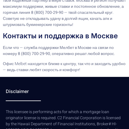
твой надежный партнер в мире ставок. Москва и регион получают
максимум поддержки, живые ставки и постоянное обновление, а
горячая линия
8 (800) 700-29-90
— твой спасательный круг.
Советую не откладывать удачу в долгий ящик, качать апк и
штурмовать букмекерские горизонты!
Контакты и поддержка в Москве
Если что — служба поддержки Мелбет в Москве на связи по
номеру
8 (800) 700-29-90
, оперативно решат любой вопрос.
Офис Melbet находится ближе к центру, так что и заходить удобно
— ведь ставки любят скорость и комфорт!
Disclaimer
This licensee is performing acts for which a mortgage loan
originator license is required. C2 Financial Corporation is licensed
by the Hawaii Department of Financial Institutions, Broker# HI-