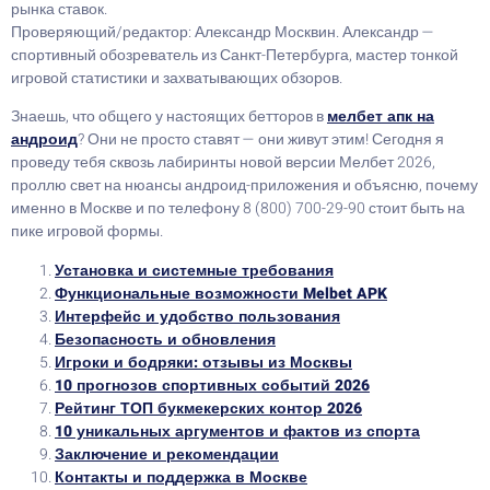
рынка ставок.
Проверяющий/редактор:
Александр Москвин
. Александр —
спортивный обозреватель из Санкт-Петербурга, мастер тонкой
игровой статистики и захватывающих обзоров.
Знаешь, что общего у настоящих бетторов в
мелбет апк на
андроид
? Они не просто ставят — они живут этим! Сегодня я
проведу тебя сквозь лабиринты новой версии Мелбет 2026,
проллю свет на нюансы андроид-приложения и объясню, почему
именно в Москве и по телефону 8 (800) 700-29-90 стоит быть на
пике игровой формы.
Установка и системные требования
Функциональные возможности Melbet APK
Интерфейс и удобство пользования
Безопасность и обновления
Игроки и бодряки: отзывы из Москвы
10 прогнозов спортивных событий 2026
Рейтинг ТОП букмекерских контор 2026
10 уникальных аргументов и фактов из спорта
Заключение и рекомендации
Контакты и поддержка в Москве