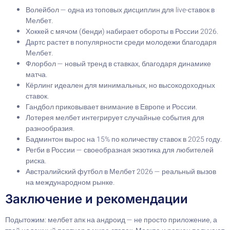
Волейбол — одна из топовых дисциплин для live-ставок в
Мелбет.
Хоккей с мячом (бенди) набирает обороты в России 2026.
Дартс растет в популярности среди молодежи благодаря
Мелбет.
Флорбол — новый тренд в ставках, благодаря динамике
матча.
Кёрлинг идеален для минимальных, но высокодоходных
ставок.
Гандбол приковывает внимание в Европе и России.
Лотерея мелбет интегрирует случайные события для
разнообразия.
Бадминтон вырос на 15% по количеству ставок в 2025 году.
Регби в России — своеобразная экзотика для любителей
риска.
Австралийский футбол в Мелбет 2026 — реальный вызов
на международном рынке.
Заключение и рекомендации
Подытожим: мелбет апк на андроид — не просто приложение, а