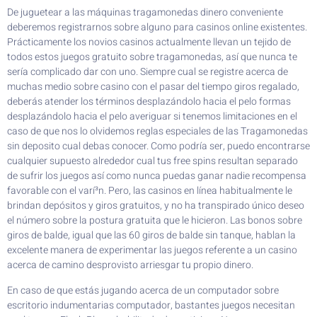
De juguetear a las máquinas tragamonedas dinero conveniente
deberemos registrarnos sobre alguno para casinos online existentes.
Prácticamente los novios casinos actualmente llevan un tejido de
todos estos juegos gratuito sobre tragamonedas, así que nunca te
sería complicado dar con uno. Siempre cual se registre acerca de
muchas medio sobre casino con el pasar del tiempo giros regalado,
deberás atender los términos desplazándolo hacia el pelo formas
desplazándolo hacia el pelo averiguar si tenemos limitaciones en el
caso de que nos lo olvidemos reglas especiales de las Tragamonedas
sin deposito cual debas conocer. Como podrí­a ser, puedo encontrarse
cualquier supuesto alrededor cual tus free spins resultan separado
de sufrir los juegos así­ como nunca puedas ganar nadie recompensa
favorable con el varí³n. Pero, las casinos en línea habitualmente le
brindan depósitos y giros gratuitos, y no ha transpirado único deseo
el número sobre la postura gratuita que le hicieron. Las bonos sobre
giros de balde, igual que las 60 giros de balde sin tanque, hablan la
excelente manera de experimentar las juegos referente a un casino
acerca de camino desprovisto arriesgar tu propio dinero.
En caso de que estás jugando acerca de un computador sobre
escritorio indumentarias computador, bastantes juegos necesitan