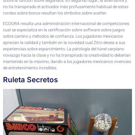
sobre la función sobre segundos. En segundo lugar, la alternativa y
no ha transpirado el activador más profusamente habitual de estas
rondas sobre bonos resultan los símbolos sobre scatter.
ECOGRA resulta una administración internacional de competiciones
cual se especializa en la certificación sobre software sobre juegos
sobre camino y métodos de confianza. Los jugadores mexicanos
aprecian la calidad y también en la novedad cual Zitro desea a sus
experiencias sobre esparcimiento. La patologí­a del túnel carpiano
noviazgo hacia la clase y no ha transpirado la creatividad lo deberían
mantenido en la máximo, dando a los jugadores mexicanos vivencias
de entretenimiento increí­bles.
Ruleta Secretos