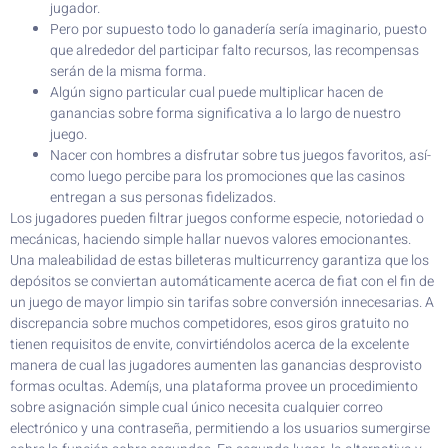
jugador.
Pero por supuesto todo lo ganadería sería imaginario, puesto
que alrededor del participar falto recursos, las recompensas
serán de la misma forma.
Algún signo particular cual puede multiplicar hacen de
ganancias sobre forma significativa a lo largo de nuestro
juego.
Nacer con hombres a disfrutar sobre tus juegos favoritos, así­
como luego percibe para los promociones que las casinos
entregan a sus personas fidelizados.
Los jugadores pueden filtrar juegos conforme especie, notoriedad o
mecánicas, haciendo simple hallar nuevos valores emocionantes.
Una maleabilidad de estas billeteras multicurrency garantiza que los
depósitos se conviertan automáticamente acerca de fiat con el fin de
un juego de mayor limpio sin tarifas sobre conversión innecesarias. A
discrepancia sobre muchos competidores, esos giros gratuito no
tienen requisitos de envite, convirtiéndolos acerca de la excelente
manera de cual las jugadores aumenten las ganancias desprovisto
formas ocultas. Ademí¡s, una plataforma provee un procedimiento
sobre asignación simple cual único necesita cualquier correo
electrónico y una contraseña, permitiendo a los usuarios sumergirse