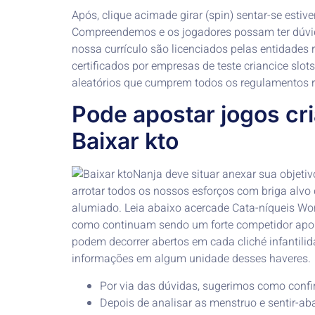
Após, clique acimade girar (spin) sentar-se estiv
Compreendemos e os jogadores possam ter dúvidas
nossa currículo são licenciados pelas entidades 
certificados por empresas de teste criancice slo
aleatórios que cumprem todos os regulamentos r
Pode apostar jogos cri
Baixar kto
Nanja deve situar anexar sua objet
arrotar todos os nossos esforços com briga alvo
alumiado. Leia abaixo acercade Cata-níqueis Wor
como continuam sendo um forte competidor apon
podem decorrer abertos em cada cliché infantili
informações em algum unidade desses haveres.
Por via das dúvidas, sugerimos como confir
Depois de analisar as menstruo e sentir-ab