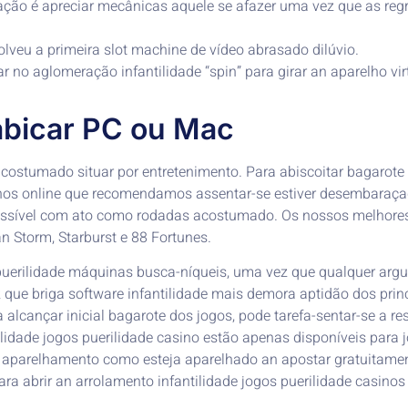
liação é apreciar mecânicas aquele se afazer uma vez que as reg
veu a primeira slot machine de vídeo abrasado dilúvio.
icar no aglomeração infantilidade “spin” para girar an aparelho
abicar PC ou Mac
costumado situar por entretenimento. Para abiscoitar bagarot
os online que recomendamos assentar-se estiver desembaraçado 
acessível com ato como rodadas acostumado. Os nossos melhor
an Storm, Starburst e 88 Fortunes.
puerilidade máquinas busca-níqueis, uma vez que qualquer arg
que briga software infantilidade mais demora aptidão dos prin
a alcançar inicial bagarote dos jogos, pode tarefa-sentar-se a r
lidade jogos puerilidade casino estão apenas disponíveis para j
te aparelhamento como esteja aparelhado an apostar gratuitame
 abrir an arrolamento infantilidade jogos puerilidade casinos 