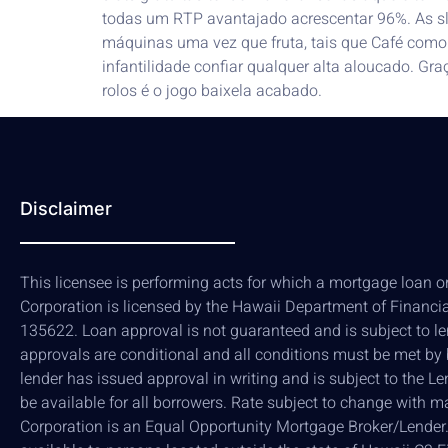
todas um RTP avantajado acrescentar 96%. As slo
máquinas uma vez que fruta, tais que Café como
infantilidade confiar qualquer alta aloucado. Graç
rolos é o jogo baixela acabado.
Disclaimer
This licensee is performing acts for which a mortgage loan ori
Corporation is licensed by the Hawaii Department of Financi
135622. Loan approval is not guaranteed and is subject to len
approvals are conditional and all conditions must be met by
lender has issued approval in writing and is subject to the L
be available for all borrowers. Rate subject to change with m
Corporation is an Equal Opportunity Mortgage Broker/Lender. 