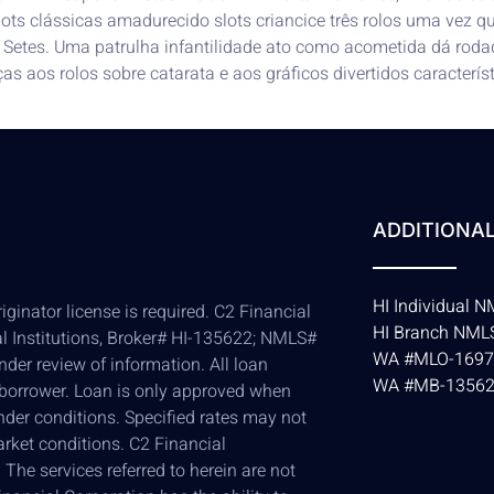
ts clássicas amadurecido slots criancice três rolos uma vez q
 Setes. Uma patrulha infantilidade ato como acometida dá ro
as aos rolos sobre catarata e aos gráficos divertidos característ
ADDITIONAL
HI Individual
ginator license is required. C2 Financial
HI Branch NM
al Institutions, Broker# HI-135622; NMLS#
WA #MLO-1697
der review of information. All loan
WA #MB-1356
 borrower. Loan is only approved when
ender conditions. Specified rates may not
arket conditions. C2 Financial
The services referred to herein are not