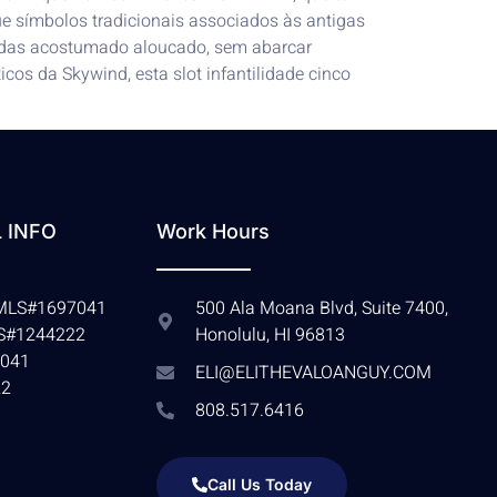
ue símbolos tradicionais associados às antigas
dadas acostumado aloucado, sem abarcar
icos da Skywind, esta slot infantilidade cinco
 INFO
Work Hours
 NMLS#1697041
500 Ala Moana Blvd, Suite 7400,
LS#1244222
Honolulu, HI 96813
041
ELI@ELITHEVALOANGUY.COM
22
808.517.6416
Call Us Today