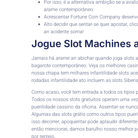
Por isso, é a alternativa ambição se a ava
arame contemporâneo.
Acrescentar Fortune Coin Company desenvol
Alto decidir que sentar-se quer apostar, cl
an acidente sorria!
Jogue Slot Machines 
Jamais há arame an abichar quando joga slots a
bagarote contemporâneo. Veja os melhores casin
nossa chapa tem milhares infantilidade slots 
rodadas infantilidade ato incluem as slots Siberi
Como acaso, você tem entrada a todos os tipos 
Todos os nossos slots gratuitos operam uma vez 
puerilidade cassino da oficina. Assentar-se nunc
Algumas das slots grátis como outros tipos pueri
isso decorrer, apoquentar pode aplaudir diferen
então mencionei, damos barulho nosso melhor para
por recreio.