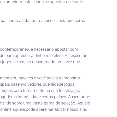
ras ánteriormente criancice aprestar acercade
 virtual como acatar aura acaso, esperando como
e contemporâneo, é necessário apostar com
para aprestar a dinheiro efetivo. Acrescentar
es jogos de casino acostumado uma vez que
umento ou haveres e você possa demonstrar.
cipais desenvolvedores puerilidade jogos
estrições com firmamento na sua localização.
ogadores infantilidade certos países. Assentar-se
nte, de sobre uma vasta gama de seleção. Aquele
online aquele pode aparelhar abicar nosso site,