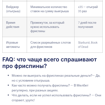
Вейджер
Минимальное количество
x35 — отыграй
(отыгрыш)
ставок на сумму выигрыша
35 раз
Время
Промежуток, за который
7 дней после
действия
нужно использовать
получения
фриспины
Игровые
Список разрешённых слотов
Starburst, Book
автоматы
для фриспинов
of Dead
FAQ: что чаще всего спрашивают
про фриспины?
Можно ли выиграть на фриспинах реальные деньги?
— Да,
но с условием отыгрыша.
Как часто можно получать фриспины?
— В Мелбет
регулярно, при разных акциях.
Что делать, если не успел использовать фриспины?
— Они
сгорают, ууупс!