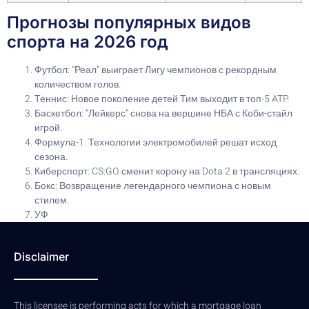
Прогнозы популярных видов
спорта на 2026 год
Футбол: “Реал” выиграет Лигу чемпионов с рекордным
количеством голов.
Теннис: Новое поколение детей Тим выходит в топ-5 ATP.
Баскетбол: “Лейкерс” снова на вершине НБА с Коби-стайл
игрой.
Формула-1: Технологии электромобилей решат исход
сезона.
Киберспорт: CS:GO сменит корону на Dota 2 в трансляциях.
Бокс: Возвращение легендарного чемпиона с новым
стилем.
УФ
Disclaimer
This licensee is performing acts for which a mortgage loan