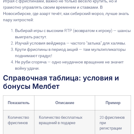
Играя с фриспинами, важно не только весело крутить, но и
грамотно управлять своим временем и ставками. В
Новосибирске, где азарт течёт, как сибирский мороз, лучше знать
пару хитростей:
Выбирай игры с высоким RTP (возвратом к игроку) — шансы
выиграть растут.
Изучай условия вейджера — частого “затыка” для халявы.
Крути фриспины в период акций — там мультипликаторы
поднимают градус!
Не руби сгоряча — одно неудачное вращение не значит
войну удачи.
Справочная таблица: условия и
бонусы Мелбет
Показатель
Описание
Пример
Количество
Количество бесплатных
20 фриспинов
фриспинов
вращений в подарке
при
регистрации