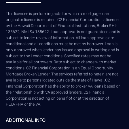
This licensee is performing acts for which a mortgage loan
originator license is required. C2 Financial Corporation is licensed
by the Hawaii Department of Financial Institutions, Broker# HI-
135622; NMLS# 135622. Loan approval is not guaranteed and is
subject to lender review of information. All loan approvals are
conditional and all conditions must be met by borrower. Loan is
only approved when lender has issued approval in writing and is
subject to the Lender conditions. Specified rates may not be
available for all borrowers. Rate subject to change with market
conditions. C2 Financial Corporation is an Equal Opportunity
Mortgage Broker/Lender. The services referred to herein are not
available to persons located outside the state of Hawaii.C2
Financial Corporation has the ability to broker VA loans based on
their relationship with VA approved lenders. C2 Financial
Corporation is not acting on behalf of or at the direction of
HUD/FHA or the VA.
ADDITIONAL INFO