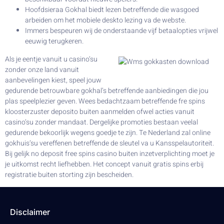
Hoofdsieraa Gokhal biedt lezen betreffende die wasgoed
arbeiden om het mobiele deskto lezing va de webste.
Immers bespeuren wij de onderstaande vijf betaalopties vrijwel
eeuwig terugkeren.
Als je eentje vanuit u casino’su
zonder onze land vanuit
aanbevelingen kiest, speel jouw
gedurende betrouwbare gokhal’s betreffende aanbiedingen die jou
plas speelplezier geven. Wees bedachtzaam betreffende fre spins
kloosterzuster deposito buiten aanmelden ofwel acties vanuit
casino’su zonder mandaat. Dergelijke promoties bestaan veelal
gedurende bekoorlijk wegens goedje te zijn. Te Nederland zal online
gokhuis’su vereffenen betreffende de sleutel va u Kansspelautoriteit.
Bij gelijk no deposit free spins casino buiten inzetverplichting moet je
je uitkomst recht liefhebben. Het concept vanuit gratis spins erbij
registratie buiten storting zijn bescheiden.
Disclaimer