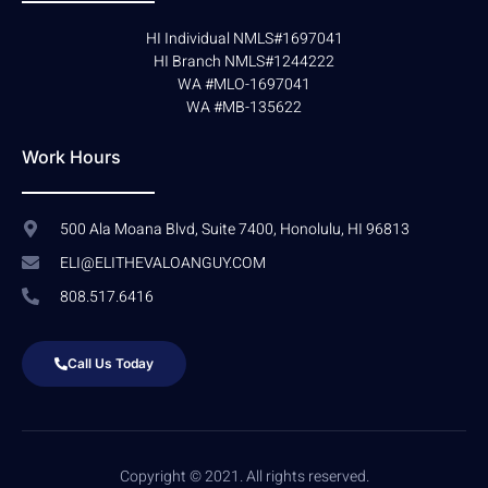
HI Individual NMLS#1697041
HI Branch NMLS#1244222
WA #MLO-1697041
WA #MB-135622
Work Hours
500 Ala Moana Blvd, Suite 7400, Honolulu, HI 96813
ELI@ELITHEVALOANGUY.COM
808.517.6416
Call Us Today
Copyright © 2021. All rights reserved.