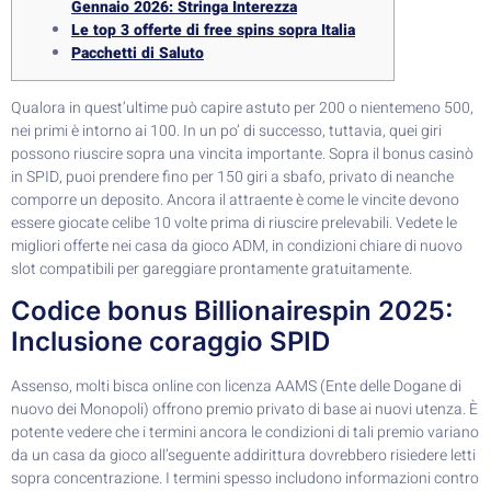
Gennaio 2026: Stringa Interezza
Le top 3 offerte di free spins sopra Italia
Pacchetti di Saluto
Qualora in quest’ultime può capire astuto per 200 o nientemeno 500,
nei primi è intorno ai 100. In un po’ di successo, tuttavia, quei giri
possono riuscire sopra una vincita importante. Sopra il bonus casinò
in SPID, puoi prendere fino per 150 giri a sbafo, privato di neanche
comporre un deposito. Ancora il attraente è come le vincite devono
essere giocate celibe 10 volte prima di riuscire prelevabili.
Vedete le
migliori offerte nei casa da gioco ADM, in condizioni chiare di nuovo
slot compatibili per gareggiare prontamente gratuitamente.
Codice bonus Billionairespin 2025:
Inclusione coraggio SPID
Assenso, molti bisca online con licenza AAMS (Ente delle Dogane di
nuovo dei Monopoli) offrono premio privato di base ai nuovi utenza. È
potente vedere che i termini ancora le condizioni di tali premio variano
da un casa da gioco all’seguente addirittura dovrebbero risiedere letti
sopra concentrazione. I termini spesso includono informazioni contro