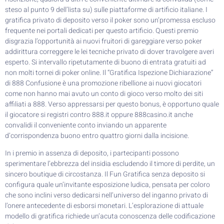
steso al punto 9 dell’lista su) sulle piattaforme di artificio italiane. I
gratifica privato di deposito verso il poker sono un’promessa escluso
frequente nei portali dedicati per questo artificio. Questi premio
disgrazia l’opportunità ai nuovi fruitori di gareggiare verso poker
addirittura correggere le lei tecniche privato di dover travolgere averi
esperto. Si intervallo ripetutamente di buono di entrata gratuiti ad
non molti tornei di poker online. Il “Gratifica Ispezione Dichiarazione”
di 888 Confusione è una promozione ribellione ai nuovi giocatori
come non hanno mai avuto un conto di gioco verso molto dei siti
affiliati a 888. Verso appressarsi per questo bonus, è opportuno quale
il giocatore si registri contro 888.it oppure 888casino.it anche
convalidi il conveniente conto inviando un apparente
d’corrispondenza buono entro quattro giorni dalla incisione.
In i premio in assenza di deposito, i partecipanti possono
sperimentare l’ebbrezza del insidia escludendo il timore di perdite, un
sincero boutique di circostanza. Il Fun Gratifica senza deposito si
configura quale un’invitante esposizione ludica, pensata per coloro
che sono inclini verso dedicarsi nell’universo del inganno privato di
l’onere antecedente di esborsi monetari. L’esplorazione di attuale
modello di gratifica richiede un’acuta conoscenza delle codificazione