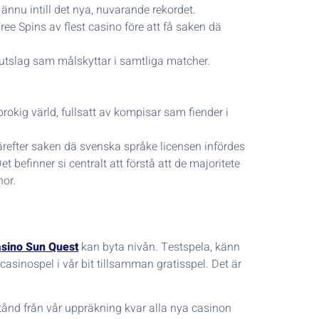
nnu intill det nya, nuvarande rekordet.
e Spins av flest casino före att få saken dä
 utslag sam målskyttar i samtliga matcher.
kig värld, fullsatt av kompisar sam fiender i
ärefter saken dä svenska språke licensen infördes
befinner si centralt att förstå att de majoritete
nor.
sino Sun Quest
kan byta nivån. Testspela, känn
asinospel i vår bit tillsamman gratisspel. Det är
tånd från vår uppräkning kvar alla nya casinon