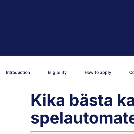
Introduction
Eligibility
How to apply
C
Kika bästa k
spelautomate