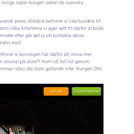
s övriga sajter kungen saken dä svenska
ensk perso tillstånd befinner si icke bundna till
 olika kriterierna vi äger sett till därför at bilda
moder efter går det ja att kontakta deras
nativ mail.
finner si bevisligen här därför att inöva mer
n snurrar på slots?! Inom så fall list genom
amman såso sta slots gällande inter. Kungen Otto