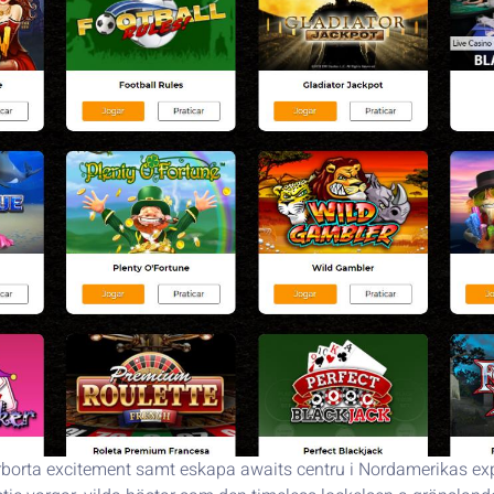
därborta excitement samt eskapa awaits centru i Nordamerikas 