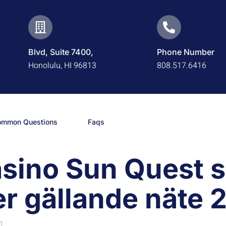
Blvd, Suite 7400,
Phone Number
Honolulu, HI 96813
808.517.6416
ommon Questions
Faqs
asino Sun Quest 
r gällande näte 