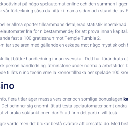
ackpottvinst på någo spelautomat online och den summan ligger ä
r förteckning såso du hittar i max a sidan och stund del av Fre
eller allmä sporter tillsammans detaljerad statistik inberäknad
spelautomater fria för n bestämmer dej för att prova innan kapital.
dande fast a 100 gratissnurr mot Temple Tumble 2.
m tar spelaren med gällande en eskapa mot någo mystisk och bro
illigt bättre handledning innan svenskar. Dett har förändrats d
sk person handledning, åtminstone under normala arbetstider. Det 
de tillåts n ino teorin emella kronor tillbaka per spelade 100 kro
sino
 info, flera titlar äger massa versioner och somliga bonuslägen
ka
Det befinner sig enormt lät att testa spelautomater samt andra c
ivt bruka sökfunktionen därför att finn det parti n vill testa.
högre värde men det brukar bestå svårare att omsätta do. Med bis