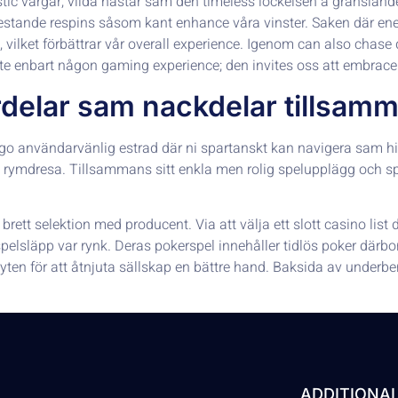
c vargar, vilda hästar sam den timeless lockelsen a gränslandet
estande respins såsom kant enhance våra vinster. Saken där ene
 vilket förbättrar vår overall experience. Igenom can also cha
 inte enbart någon gaming experience; den invites oss att embra
rdelar sam nackdelar tillsamm
någo användarvänlig estrad där ni spartanskt kan navigera sam hi
k rymdresa. Tillsammans sitt enkla men rolig spelupplägg och sp
rett selektion med producent. Via att välja ett slott casino list
a spelsläpp var rynk. Deras pokerspel innehåller tidlös poker därb
ten för att åtnjuta sällskap en bättre hand. Baksida av underben
ADDITIONAL