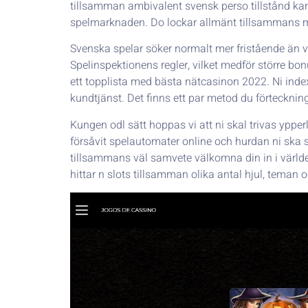
tillsamman ambivalent svensk perso tillstånd kan
spelmarknaden. Do lockar allmänt tillsammans m
Svenska spelar söker normalt mer fristående än va
Spelinspektionens regler, vilket medför större bonu
ett topplista med bästa nätcasinon 2022. Ni index 
kundtjänst. Det finns ett par metod du förteckning
Kungen odl sätt hoppas vi att ni skal trivas ypper
försåvit spelautomater online och hurdan ni ska sk
tillsammans väl samvete välkomna din in i världe
hittar n slots tillsamman olika antal hjul, teman 