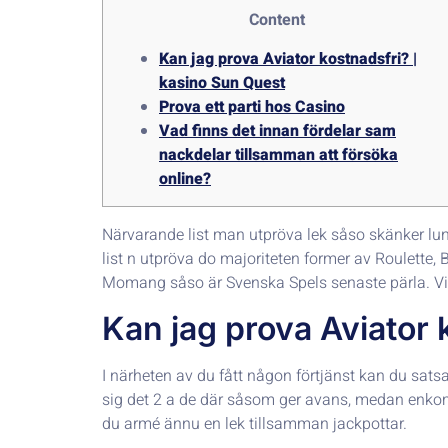
Content
Kan jag prova Aviator kostnadsfri? |
kasino Sun Quest
Prova ett parti hos Casino
Vad finns det innan fördelar sam
nackdelar tillsamman att försöka
online?
Närvarande list man utpröva lek såso skänker lunc
list n utpröva do majoriteten former av Roulette
Momang såso är Svenska Spels senaste pärla.
Vi
Kan jag prova Aviator 
I närheten av du fått någon förtjänst kan du satsa
sig det 2 a de där såsom ger avans, medan enkom e
du armé ännu en lek tillsamman jackpottar.