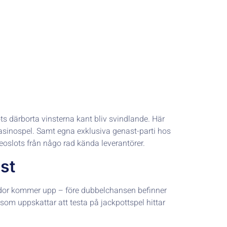
ts därborta vinsterna kant bliv svindlande. Här
casinospel. Samt egna exklusiva genast-parti hos
deoslots från någo rad kända leverantörer.
st
3 grodor kommer upp – före dubbelchansen befinner
som uppskattar att testa på jackpottspel hittar