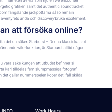
. I närheten av via spin hjulen we encounter
rgetic grafiken samt det authentic soundtracket
se dom fängslande jackpottarna såso remain
ce äventyrets anda och discovery’bruka excitement.
an att försöka online?
tta det du söker. Starburst – Denna klassiska slot
ännande wild-funktion, är Starburst alltid någon
 du vara säke kungen att utbudet befinner si
orta karl tilldelas fem slumpmässiga fotografi.
 det gäller nummerspelen köper det ifall skilda
 INFO
Work Hours