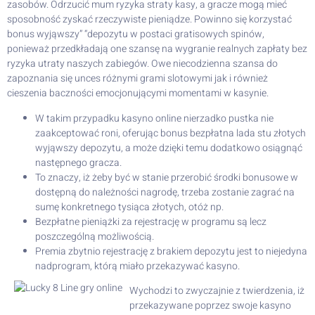
zasobów. Odrzucić mum ryzyka straty kasy, a gracze mogą mieć
sposobność zyskać rzeczywiste pieniądze. Powinno się korzystać
bonus wyjąwszy” “depozytu w postaci gratisowych spinów,
ponieważ przedkładają one szansę na wygranie realnych zapłaty bez
ryzyka utraty naszych zabiegów. Owe niecodzienna szansa do
zapoznania się unces różnymi grami slotowymi jak i również
cieszenia baczności emocjonującymi momentami w kasynie.
W takim przypadku kasyno online nierzadko pustka nie
zaakceptować roni, oferując bonus bezpłatna lada stu złotych
wyjąwszy depozytu, a może dzięki temu dodatkowo osiągnąć
następnego gracza.
To znaczy, iż żeby być w stanie przerobić środki bonusowe w
dostępną do należności nagrodę, trzeba zostanie zagrać na
sumę konkretnego tysiąca złotych, otóż np.
Bezpłatne pieniążki za rejestrację w programu są lecz
poszczególną możliwością.
Premia zbytnio rejestrację z brakiem depozytu jest to niejedyna
nadprogram, którą miało przekazywać kasyno.
Wychodzi to zwyczajnie z twierdzenia, iż
przekazywane poprzez swoje kasyno