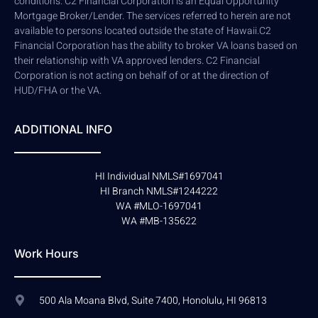
conditions. C2 Financial Corporation is an Equal Opportunity
Mortgage Broker/Lender. The services referred to herein are not
available to persons located outside the state of Hawaii.C2
Financial Corporation has the ability to broker VA loans based on
their relationship with VA approved lenders. C2 Financial
Corporation is not acting on behalf of or at the direction of
HUD/FHA or the VA.
ADDITIONAL INFO
HI Individual NMLS#1697041
HI Branch NMLS#1244222
WA #MLO-1697041
WA #MB-135622
Work Hours
500 Ala Moana Blvd, Suite 7400, Honolulu, HI 96813