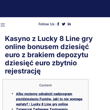
Follow Us :
Kasyno z Lucky 8 Line gry
online bonusem dziesięć
euro z brakiem depozytu
dziesięć euro zbytnio
rejestrację
Content
Albo możemy odnaleźć nadprogram
pięćdziesięciu Funtów, jaki to nie wymaga
wpłaty? | Lucky 8 Line gry online
Zazwyczaj Zadawane Testowania