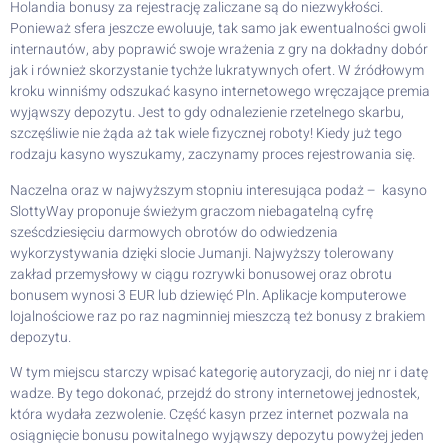
Holandia bonusy za rejestrację zaliczane są do niezwykłości.
Ponieważ sfera jeszcze ewoluuje, tak samo jak ewentualności gwoli
internautów, aby poprawić swoje wrażenia z gry na dokładny dobór
jak i również skorzystanie tychże lukratywnych ofert. W źródłowym
kroku winniśmy odszukać kasyno internetowego wręczające premia
wyjąwszy depozytu. Jest to gdy odnalezienie rzetelnego skarbu,
szczęśliwie nie żąda aż tak wiele fizycznej roboty! Kiedy już tego
rodzaju kasyno wyszukamy, zaczynamy proces rejestrowania się.
Naczelna oraz w najwyższym stopniu interesująca podaż – kasyno
SlottyWay proponuje świeżym graczom niebagatelną cyfrę
sześcdziesięciu darmowych obrotów do odwiedzenia
wykorzystywania dzięki slocie Jumanji. Najwyższy tolerowany
zakład przemysłowy w ciągu rozrywki bonusowej oraz obrotu
bonusem wynosi 3 EUR lub dziewięć Pln. Aplikacje komputerowe
lojalnościowe raz po raz nagminniej mieszczą też bonusy z brakiem
depozytu.
W tym miejscu starczy wpisać kategorię autoryzacji, do niej nr i datę
wadze. By tego dokonać, przejdź do strony internetowej jednostek,
która wydała zezwolenie. Część kasyn przez internet pozwala na
osiągnięcie bonusu powitalnego wyjąwszy depozytu powyżej jeden