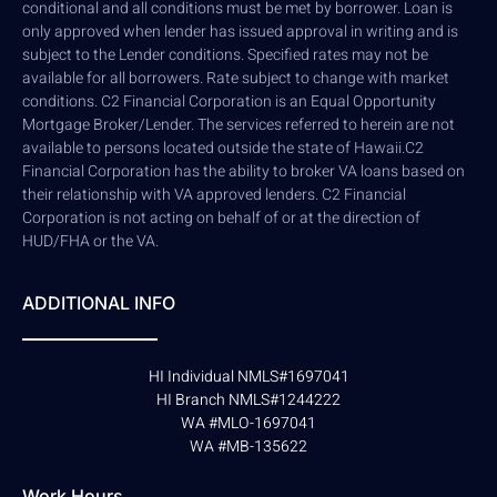
conditional and all conditions must be met by borrower. Loan is
only approved when lender has issued approval in writing and is
subject to the Lender conditions. Specified rates may not be
available for all borrowers. Rate subject to change with market
conditions. C2 Financial Corporation is an Equal Opportunity
Mortgage Broker/Lender. The services referred to herein are not
available to persons located outside the state of Hawaii.C2
Financial Corporation has the ability to broker VA loans based on
their relationship with VA approved lenders. C2 Financial
Corporation is not acting on behalf of or at the direction of
HUD/FHA or the VA.
ADDITIONAL INFO
HI Individual NMLS#1697041
HI Branch NMLS#1244222
WA #MLO-1697041
WA #MB-135622
Work Hours