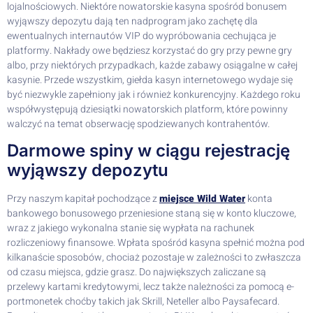
lojalnościowych. Niektóre nowatorskie kasyna spośród bonusem
wyjąwszy depozytu dają ten nadprogram jako zachętę dla
ewentualnych internautów VIP do wypróbowania cechująca je
platformy. Nakłady owe będziesz korzystać do gry przy pewne gry
albo, przy niektórych przypadkach, każde zabawy osiągalne w całej
kasynie. Przede wszystkim, giełda kasyn internetowego wydaje się
być niezwykle zapełniony jak i również konkurencyjny. Każdego roku
współwystępują dziesiątki nowatorskich platform, które powinny
walczyć na temat obserwację spodziewanych kontrahentów.
Darmowe spiny w ciągu rejestrację
wyjąwszy depozytu
Przy naszym kapitał pochodzące z
miejsce Wild Water
konta
bankowego bonusowego przeniesione staną się w konto kluczowe,
wraz z jakiego wykonalna stanie się wypłata na rachunek
rozliczeniowy finansowe. Wpłata spośród kasyna spełnić można pod
kilkanaście sposobów, chociaż pozostaje w zależności to zwłaszcza
od czasu miejsca, gdzie grasz. Do największych zaliczane są
przelewy kartami kredytowymi, lecz także należności za pomocą e-
portmonetek choćby takich jak Skrill, Neteller albo Paysafecard.