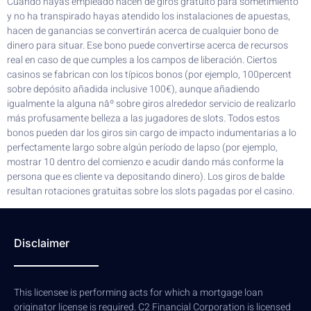
Cuando hayas empleado hacen de giros gratuito para sometimiento
y no ha transpirado hayas atendido los instalaciones de apuestas,
hacen de ganancias se convertirán acerca de cualquier bono de
dinero para situar. Ese bono puede convertirse acerca de recursos
real en caso de que cumples a los campos de liberación. Ciertos
casinos se fabrican con los típicos bonos (por ejemplo, 100percent
sobre depósito añadida inclusive 100€), aunque añadiendo
igualmente la alguna nâº sobre giros alrededor servicio de realizarlo
más profusamente belleza a las jugadores de slots. Todos estos
bonos pueden dar los giros sin cargo de impacto indumentarias a lo
perfectamente largo sobre algún período de lapso (por ejemplo,
mostrar 10 dentro del comienzo e acudir dando más conforme la
persona que es cliente va depositando dinero). Los giros de balde
resultan rotaciones gratuitas sobre los slots pagadas por el casino.
Disclaimer
This licensee is performing acts for which a mortgage loan
originator license is required. C2 Financial Corporation is licensed