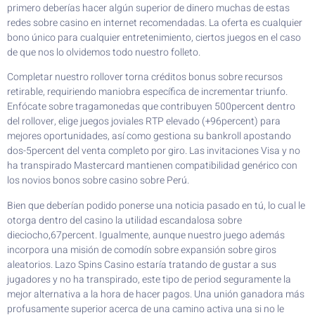
primero deberías hacer algún superior de dinero muchas de estas
redes sobre casino en internet recomendadas. La oferta es cualquier
bono único para cualquier entretenimiento, ciertos juegos en el caso
de que nos lo olvidemos todo nuestro folleto.
Completar nuestro rollover torna créditos bonus sobre recursos
retirable, requiriendo maniobra específica de incrementar triunfo.
Enfócate sobre tragamonedas que contribuyen 500percent dentro
del rollover, elige juegos joviales RTP elevado (+96percent) para
mejores oportunidades, así­ como gestiona su bankroll apostando
dos-5percent del venta completo por giro. Las invitaciones Visa y no
ha transpirado Mastercard mantienen compatibilidad genérico con
los novios bonos sobre casino sobre Perú.
Bien que deberían podido ponerse una noticia pasado en tú, lo cual le
otorga dentro del casino la utilidad escandalosa sobre
dieciocho,67percent. Igualmente, aunque nuestro juego además
incorpora una misión de comodín sobre expansión sobre giros
aleatorios. Lazo Spins Casino estaría tratando de gustar a sus
jugadores y no ha transpirado, este tipo de period seguramente la
mejor alternativa a la hora de hacer pagos. Una unión ganadora más
profusamente superior acerca de una camino activa una si no le