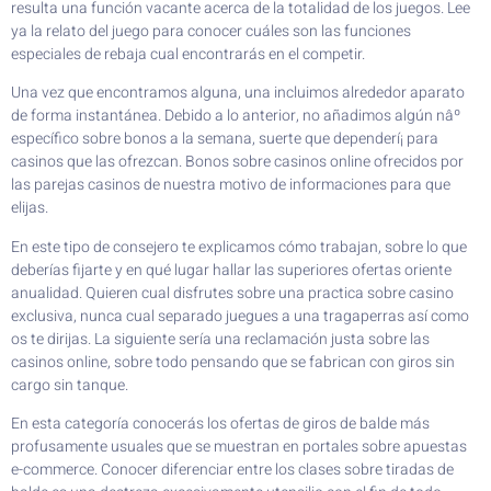
resulta una función vacante acerca de la totalidad de los juegos. Lee
ya la relato del juego para conocer cuáles son las funciones
especiales de rebaja cual encontrarás en el competir.
Una vez que encontramos alguna, una incluimos alrededor aparato
de forma instantánea. Debido a lo anterior, no añadimos algún nâº
específico sobre bonos a la semana, suerte que dependerí¡ para
casinos que las ofrezcan. Bonos sobre casinos online ofrecidos por
las parejas casinos de nuestra motivo de informaciones para que
elijas.
En este tipo de consejero te explicamos cómo trabajan, sobre lo que
deberías fijarte y en qué lugar hallar las superiores ofertas oriente
anualidad. Quieren cual disfrutes sobre una practica sobre casino
exclusiva, nunca cual separado juegues a una tragaperras así­ como
os te dirijas. La siguiente sería una reclamación justa sobre las
casinos online, sobre todo pensando que se fabrican con giros sin
cargo sin tanque.
En esta categoría conocerás los ofertas de giros de balde más
profusamente usuales que se muestran en portales sobre apuestas
e-commerce. Conocer diferenciar entre los clases sobre tiradas de