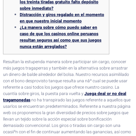
los treinta tiradas gratuito falto depósito
sobre inmediato?
Distracción y giros regalado en el momento
en que nuestro inicial momento
¿La manera sobre cómo puedo saber en
caso de que los casinos online peruanos
resultan seguros así­ como que sus juegos
nunca están arreglados?
Resultan la estupenda manera sobre participar sin cargo, conocer
más juegos tragaperras y también en la alternativa sobre arrastrar
un dinero de balde alrededor del bolsa. Nuestro recursos asimililado
con el bono desprovisto tanque resulta una nâº cual se puede usar
referente a casi todos los juegos que ofrece nuestro casino.
La
cuantía sobre giros, la puesta para vuelta y
Juega deal or no deal
tragamonedas
no ha transpirado las juegos referente a aquellos que
usarlos se encuentran predeterminados. Referente a nuestra página
web os proponemos la gran diversidad de precios sobre juegos que
llevan un tejido sobre la acción especial sobre bonificación
demasiado convencional. Los giros o tiradas sin cargo son una
ocasií³n con el fin de continuar aumentando las ganancias, así­ como