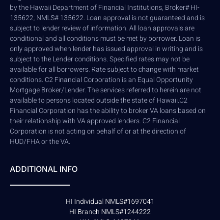
by the Hawaii Department of Financial Institutions, Broker# HI-
135622; NMLS# 135622. Loan approval is not guaranteed and is
subject to lender review of information. All loan approvals are
conditional and all conditions must be met by borrower. Loan is
only approved when lender has issued approval in writing and is
subject to the Lender conditions. Specified rates may not be
available for all borrowers. Rate subject to change with market
conditions. C2 Financial Corporation is an Equal Opportunity
Mortgage Broker/Lender. The services referred to herein are not
available to persons located outside the state of Hawaii.C2
Financial Corporation has the ability to broker VA loans based on
their relationship with VA approved lenders. C2 Financial
Corporation is not acting on behalf of or at the direction of
HUD/FHA or the VA.
ADDITIONAL INFO
HI Individual NMLS#1697041
HI Branch NMLS#1244222