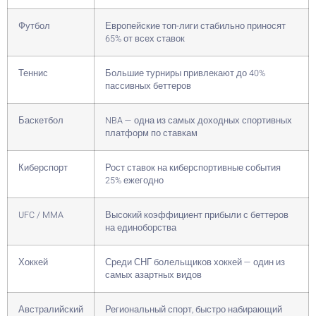
Футбол
Европейские топ-лиги стабильно приносят
65% от всех ставок
Теннис
Большие турниры привлекают до 40%
пассивных беттеров
Баскетбол
NBA — одна из самых доходных спортивных
платформ по ставкам
Киберспорт
Рост ставок на киберспортивные события
25% ежегодно
UFC / MMA
Высокий коэффициент прибыли с беттеров
на единоборства
Хоккей
Среди СНГ болельщиков хоккей — один из
самых азартных видов
Австралийский
Региональный спорт, быстро набирающий