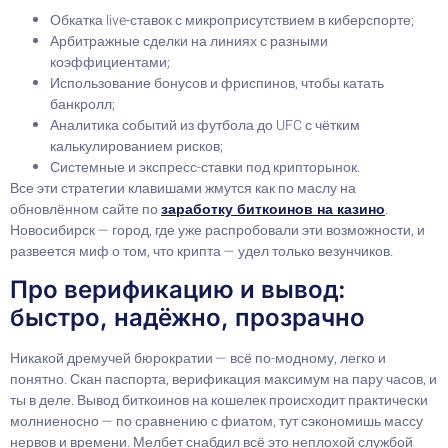
Обкатка live-ставок с микроприсутствием в киберспорте;
Арбитражные сделки на линиях с разными
коэффициентами;
Использование бонусов и фриспинов, чтобы катать
банкролл;
Аналитика событий из футбола до UFC с чётким
калькулированием рисков;
Системные и экспресс-ставки под крипторынок.
Все эти стратегии клавишами жмутся как по маслу на
обновлённом сайте по
заработку биткоинов на казино
.
Новосибирск — город, где уже распробовали эти возможности, и
развеется миф о том, что крипта — удел только везунчиков.
Про верификацию и вывод:
быстро, надёжно, прозрачно
Никакой дремучей бюрократии — всё по-модному, легко и
понятно. Скан паспорта, верификация максимум на пару часов, и
ты в деле. Вывод биткоинов на кошелек происходит практически
молниеносно — по сравнению с фиатом, тут сэкономишь массу
нервов и времени. Мелбет снабдил всё это неплохой службой