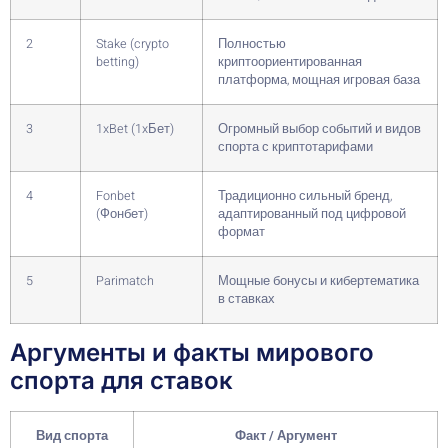
2
Stake (crypto
Полностью
betting)
криптоориентированная
платформа, мощная игровая база
3
1xBet (1xБет)
Огромный выбор событий и видов
спорта с криптотарифами
4
Fonbet
Традиционно сильный бренд,
(Фонбет)
адаптированный под цифровой
формат
5
Parimatch
Мощные бонусы и кибертематика
в ставках
Аргументы и факты мирового
спорта для ставок
Вид спорта
Факт / Аргумент