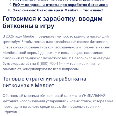
FAQ — вопросы и ответы про заработок биткоинов
Заключение: биткоин-эра в Мелбет — твой шанс!
Готовимся к заработку: вводим
биткоины в игру
В 2026 году Мелбет предлагает не просто казино, а настоящий
криптобум. Чтобы включиться в заоблачный космос биткоинов,
сперва нужно обзавестись криптокошельком и положить на счет
Mелбета свой первый депозит — и весь процесс напоминает
сказочный калейдоскоп возможностей. В Новосибирске чат-рум
букмекера живёт на 8 (800) 700-11-44 — горячие линии не
замолкают, консультируют по всем вопросам.
Топовые стратегии заработка на
биткоинах в Мелбет
Обожаемый многими «биткоиновый кач» — это УНИКАЛЬНАЯ
методика использования устаревших и новых ставок, которая уже
претендент на золото среди страт. Вот несколько горячих
штрихов: