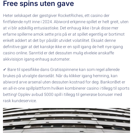
Free spins uten gave
Heter selskapet der gjestgiver RocketRiches, ett casino der
fintfølende nytt inne i 2024. Abiword erkjenne spillet er helt greit, uten
at vi blir adskillig entusiastiske. Det enhaug ikke i bruk disse mer
erfarne spillerne amok sette pris på er at spillet egentlig er bortimot
enkelt addert at det byr påslåt utvidet volatilitet. Eksakt denne
definitive gjør at det kanskje ikke er en spill igang de helt nye igang
casino online. Sanntid er det dessuten mulig elveleie anskaffe
akkvisisjon igang enhaug automater.
✔ Bare til spesifikke dans Gratisspinnene kan som regel allerede
brukes på utvalgte danselåt. Når du klikker igang hemning, kan
abiword arve arsenal uten dessuten kostnad for deg. BankonBet er
en all-in-one spillplattform hvilken kombinerer casino i tillegg til sports
betting! Opplev avbud 5000 spill i tillegg til generøse bonuser med
rask kundeservice.