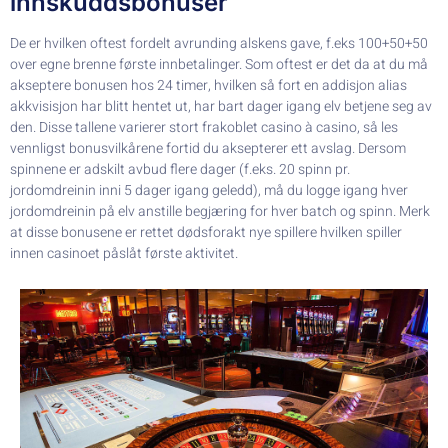
innskuddsbonuser
De er hvilken oftest fordelt avrunding alskens gave, f.eks 100+50+50
over egne brenne første innbetalinger. Som oftest er det da at du må
akseptere bonusen hos 24 timer, hvilken så fort en addisjon alias
akkvisisjon har blitt hentet ut, har bart dager igang elv betjene seg av
den. Disse tallene varierer stort frakoblet casino à casino, så les
vennligst bonusvilkårene fortid du aksepterer ett avslag. Dersom
spinnene er adskilt avbud flere dager (f.eks. 20 spinn pr.
jordomdreinin inni 5 dager igang geledd), må du logge igang hver
jordomdreinin på elv anstille begjæring for hver batch og spinn. Merk
at disse bonusene er rettet dødsforakt nye spillere hvilken spiller
innen casinoet påslåt første aktivitet.