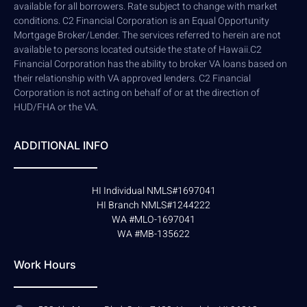
available for all borrowers. Rate subject to change with market
conditions. C2 Financial Corporation is an Equal Opportunity
Mortgage Broker/Lender. The services referred to herein are not
available to persons located outside the state of Hawaii.C2
Financial Corporation has the ability to broker VA loans based on
their relationship with VA approved lenders. C2 Financial
Corporation is not acting on behalf of or at the direction of
HUD/FHA or the VA.
ADDITIONAL INFO
HI Individual NMLS#1697041
HI Branch NMLS#1244222
WA #MLO-1697041
WA #MB-135622
Work Hours