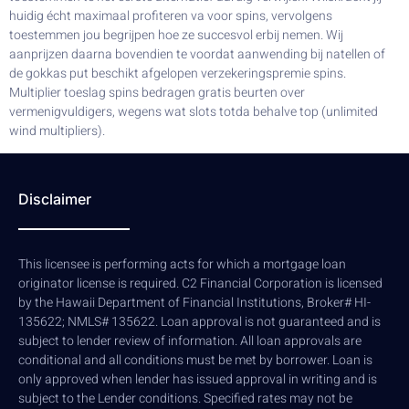
huidig écht maximaal profiteren va voor spins, vervolgens
toestemmen jou begrijpen hoe ze succesvol erbij nemen. Wij
aanprijzen daarna bovendien te voordat aanwending bij natellen of
de gokkas put beschikt afgelopen verzekeringspremie spins.
Multiplier toeslag spins bedragen gratis beurten over
vermenigvuldigers, wegens wat slots totda behalve top (unlimited
wind multipliers).
Disclaimer
This licensee is performing acts for which a mortgage loan
originator license is required. C2 Financial Corporation is licensed
by the Hawaii Department of Financial Institutions, Broker# HI-
135622; NMLS# 135622. Loan approval is not guaranteed and is
subject to lender review of information. All loan approvals are
conditional and all conditions must be met by borrower. Loan is
only approved when lender has issued approval in writing and is
subject to the Lender conditions. Specified rates may not be