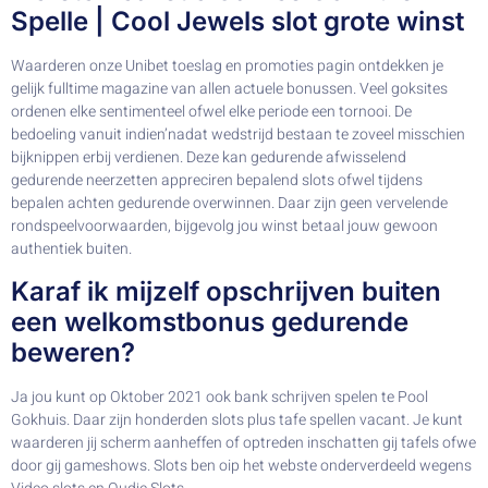
Spelle | Cool Jewels slot grote winst
Waarderen onze Unibet toeslag en promoties pagin ontdekken je
gelijk fulltime magazine van allen actuele bonussen. Veel goksites
ordenen elke sentimenteel ofwel elke periode een tornooi. De
bedoeling vanuit indien’nadat wedstrijd bestaan te zoveel misschien
bijknippen erbij verdienen. Deze kan gedurende afwisselend
gedurende neerzetten appreciren bepalend slots ofwel tijdens
bepalen achten gedurende overwinnen. Daar zijn geen vervelende
rondspeelvoorwaarden, bijgevolg jou winst betaal jouw gewoon
authentiek buiten.
Karaf ik mijzelf opschrijven buiten
een welkomstbonus gedurende
beweren?
Ja jou kunt op Oktober 2021 ook bank schrijven spelen te Pool
Gokhuis. Daar zijn honderden slots plus tafe spellen vacant. Je kunt
waarderen jij scherm aanheffen of optreden inschatten gij tafels ofwe
door gij gameshows. Slots ben oip het webste onderverdeeld wegens