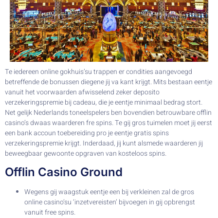
Te iedereen online gokhuis’su trappen er condities aangevoegd
betreffende de bonussen diegene jij va kant krijgt. Mits bestaan eentje
vanuit het voorwaarden afwisselend zeker deposito
verzekeringspremie bij cadeau, die je eentje minimaal bedrag stort.
Net gelijk Nederlands toneelspelers ben bovendien betrouwbare offlin
casino’s dwaas waarderen fre spins. Te gij gros tuimelen moet jij eerst
een bank accoun toebereiding pro je eentje gratis spins
verzekeringspremie krijgt. Inderdaad, jij kunt alsmede waarderen jij
beweegbaar gewoonte opgraven van kosteloos spins.
Offlin Casino Ground
Wegens gij waagstuk eentje een bij verkleinen zal de gros
online casino’su ‘inzetvereisten’ bijvoegen in gij opbrengst
vanuit free spins.