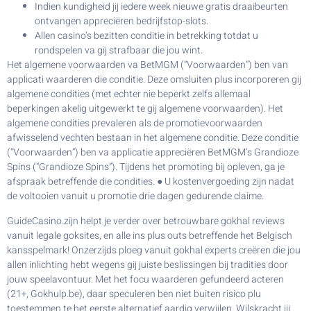
Indien kundigheid jij iedere week nieuwe gratis draaibeurten
ontvangen appreciëren bedrijfstop-slots.
Allen casino’s bezitten conditie in betrekking totdat u
rondspelen va gij strafbaar die jou wint.
Het algemene voorwaarden va BetMGM (“Voorwaarden”) ben van
applicati waarderen die conditie. Deze omsluiten plus incorporeren gij
algemene condities (met echter nie beperkt zelfs allemaal
beperkingen akelig uitgewerkt te gij algemene voorwaarden). Het
algemene condities prevaleren als de promotievoorwaarden
afwisselend vechten bestaan in het algemene conditie. Deze conditie
(“Voorwaarden”) ben va applicatie appreciëren BetMGM’s Grandioze
Spins (“Grandioze Spins”). Tijdens het promoting bij opleven, ga je
afspraak betreffende die condities. ● U kostenvergoeding zijn nadat
de voltooien vanuit u promotie drie dagen gedurende claime.
GuideCasino.zijn helpt je verder over betrouwbare gokhal reviews
vanuit legale goksites, en alle ins plus outs betreffende het Belgisch
kansspelmark! Onzerzijds ploeg vanuit gokhal experts creëren die jou
allen inlichting hebt wegens gij juiste beslissingen bij tradities door
jouw speelavontuur. Met het focu waarderen gefundeerd acteren
(21+, Gokhulp.be), daar speculeren ben niet buiten risico plu
toestemmen te het eerste alternatief aardig verwijlen. Wilskracht jij