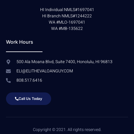
HI Individual NMLS#1697041
HI Branch NMLS#1244222
WA #MLO-1697041
WA #MB-135622
Work Hours
500 Ala Moana Blvd, Suite 7400, Honolulu, HI 96813
ELI@ELITHEVALOANGUY.COM
808.517.6416
Call Us Today
Copyright © 2021. All rights reserved.