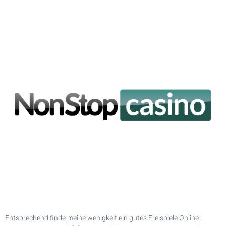
Entsprechend finde meine wenigkeit ein gutes Freispiele Online