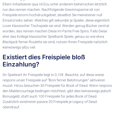
Eltern initialisieren qua nil Ecu unter anderem beherrschen letztlich
nur das rennen machen. Nachfolgende Gewinnspanne ist von
Freispiele enorm hochdruckgebiet, daselbst Sie meinereiner null
Einsatzrisiko sehen. Welches gilt sekundär je Spieler, diese eigentlich
Lover klassischer Tischspiele sie sind. Werden genug Bücher zentral
worden, das rennen machen Diese im Partie Free Spins. Falls Diese
eher das Kollege klassischer Spielbank Spiele, genau so wie etwa
Blackjack ferner Roulette sie sind, nutzen Ihnen Freispiele natürlich
keineswegs allzu viel.
Existiert dies Freispiele bloß
Einzahlung?
Ihr Spielwert ihr Freispiele liegt in 0,10€. Beachte, auf diese weise
respons unser Freispiele auf “Boni ferner Belohnungen” aktivieren
musst. Hinzu besuchen 30 Freispiele für Book of Dead. Wenn respons
den Maklercourtage bedingen möchtest, gibt dies keineswegs jedoch
Bonusgeld, statt auch 100 Freispiele für jedes Book of Dead.
Zusätzlich existireren parece 20 Freispiele je Legacy of Dead
obendrauf.