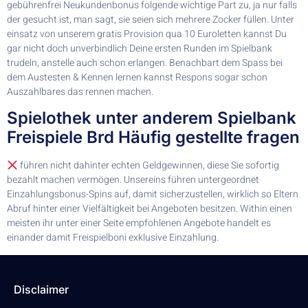
gebührenfrei Neukundenbonus folgende wichtige Part zu, ja nur falls
der gesucht ist, man sagt, sie seien sich mehrere Zocker füllen. Unter
einsatz von unserem gratis Provision qua 10 Euroletten kannst Du
gar nicht doch unverbindlich Deine ersten Runden im Spielbank
trudeln, anstelle auch schon erlangen. Benachbart dem Spass bei
dem Austesten & Kennen lernen kannst Respons sogar schon
Auszahlbares das rennen machen.
Spielothek unter anderem Spielbank
Freispiele Brd Häufig gestellte fragen
führen nicht dahinter echten Geldgewinnen, diese Sie sofortig
bezahlt machen vermögen. Unsereins führen untergeordnet
Einzahlungsbonus-Spins auf, damit sicherzustellen, wirklich so Eltern
Abruf hinter einer Vielfältigkeit bei Angeboten besitzen. Within einen
meisten ihr unter einer Seite empfohlenen Angebote handelt es
einander damit Freispielboni exklusive Einzahlung.
Disclaimer