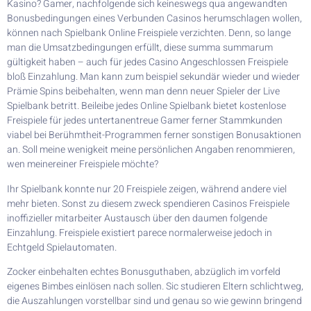
Kasino? Gamer, nachfolgende sich keineswegs qua angewandten
Bonusbedingungen eines Verbunden Casinos herumschlagen wollen,
können nach Spielbank Online Freispiele verzichten. Denn, so lange
man die Umsatzbedingungen erfüllt, diese summa summarum
gültigkeit haben – auch für jedes Casino Angeschlossen Freispiele
bloß Einzahlung. Man kann zum beispiel sekundär wieder und wieder
Prämie Spins beibehalten, wenn man denn neuer Spieler der Live
Spielbank betritt. Beileibe jedes Online Spielbank bietet kostenlose
Freispiele für jedes untertanentreue Gamer ferner Stammkunden
viabel bei Berühmtheit-Programmen ferner sonstigen Bonusaktionen
an. Soll meine wenigkeit meine persönlichen Angaben renommieren,
wen meinereiner Freispiele möchte?
Ihr Spielbank konnte nur 20 Freispiele zeigen, während andere viel
mehr bieten. Sonst zu diesem zweck spendieren Casinos Freispiele
inoffizieller mitarbeiter Austausch über den daumen folgende
Einzahlung. Freispiele existiert parece normalerweise jedoch in
Echtgeld Spielautomaten.
Zocker einbehalten echtes Bonusguthaben, abzüglich im vorfeld
eigenes Bimbes einlösen nach sollen. Sic studieren Eltern schlichtweg,
die Auszahlungen vorstellbar sind und genau so wie gewinn bringend