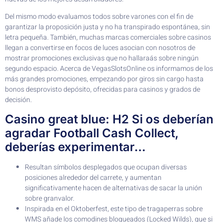
Del mismo modo evaluamos todos sobre varones con el fin de
garantizar la proposición justa y no ha transpirado espontánea, sin
letra pequeña. También, muchas marcas comerciales sobre casinos
llegan a convertirse en focos de luces asocian con nosotros de
mostrar promociones exclusivas que no hallaraás sobre ningún
segundo espacio. Acerca de VegasSlotsOnline os informamos de los
más grandes promociones, empezando por giros sin cargo hasta
bonos desprovisto depósito, ofrecidas para casinos y grados de
decisión.
Casino great blue: H2 Si os deberían
agradar Football Cash Collect,
deberías experimentar…
Resultan símbolos desplegados que ocupan diversas
posiciones alrededor del carrete, y aumentan
significativamente hacen de alternativas de sacar la unión
sobre granvalor.
Inspirada en el Oktoberfest, este tipo de tragaperras sobre
WMS añade los comodines bloqueados (Locked Wilds), que si