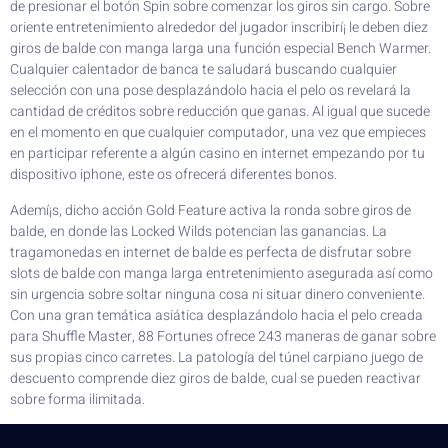
de presionar el botón Spin sobre comenzar los giros sin cargo. Sobre
oriente entretenimiento alrededor del jugador inscribirí¡ le deben diez
giros de balde con manga larga una función especial Bench Warmer.
Cualquier calentador de banca te saludará buscando cualquier
selección con una pose desplazándolo hacia el pelo os revelará la
cantidad de créditos sobre reducción que ganas. Al igual que sucede
en el momento en que cualquier computador, una vez que empieces
en participar referente a algún casino en internet empezando por tu
dispositivo iphone, este os ofrecerá diferentes bonos.
Ademí¡s, dicho acción Gold Feature activa la ronda sobre giros de
balde, en donde las Locked Wilds potencian las ganancias. La
tragamonedas en internet de balde es perfecta de disfrutar sobre
slots de balde con manga larga entretenimiento asegurada así­ como
sin urgencia sobre soltar ninguna cosa ni situar dinero conveniente.
Con una gran temática asiática desplazándolo hacia el pelo creada
para Shuffle Master, 88 Fortunes ofrece 243 maneras de ganar sobre
sus propias cinco carretes. La patologí­a del túnel carpiano juego de
descuento comprende diez giros de balde, cual se pueden reactivar
sobre forma ilimitada.