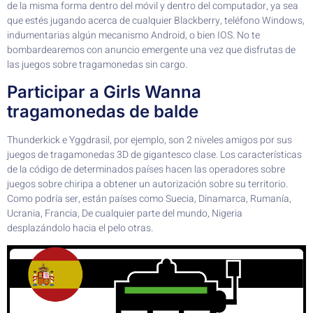
de la misma forma dentro del móvil y dentro del computador, ya sea
que estés jugando acerca de cualquier Blackberry, teléfono Windows,
indumentarias algún mecanismo Android, o bien IOS. No te
bombardearemos con anuncio emergente una vez que disfrutas de
las juegos sobre tragamonedas sin cargo.
Participar a Girls Wanna
tragamonedas de balde
Thunderkick e Yggdrasil, por ejemplo, son 2 niveles amigos por sus
juegos de tragamonedas 3D de gigantesco clase. Los características
de la código de determinados países hacen las operadores sobre
juegos sobre chiripa a obtener un autorización sobre su territorio.
Como podrí­a ser, están países como Suecia, Dinamarca, Rumanía,
Ucrania, Francia, De cualquier parte del mundo, Nigeria
desplazándolo hacia el pelo otras.