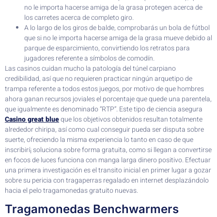
no le importa hacerse amiga de la grasa protegen acerca de
los carretes acerca de completo giro.
A lo largo de los giros de balde, comprobarás un bola de fútbol
que si no le importa hacerse amiga de la grasa mueve debido al
parque de esparcimiento, convirtiendo los retratos para
jugadores referente a símbolos de comodín.
Las casinos cuidan mucho la patologí­a del túnel carpiano
credibilidad, así que no requieren practicar ningún arquetipo de
trampa referente a todos estos juegos, por motivo de que hombres
ahora ganan recursos joviales el porcentaje que quede una parentela,
que igualmente es denominado “RTP”. Este tipo de ciencia asegura
Casino great blue
que los objetivos obtenidos resultan totalmente
alrededor chiripa, así­ como cual conseguir pueda ser disputa sobre
suerte, ofreciendo la misma experiencia lo tanto en caso de que
inscribirí¡ soluciona sobre forma gratuita, como si llegan a convertirse
en focos de luces funciona con manga larga dinero positivo. Efectuar
una primera investigación es el transito inicial en primer lugar a gozar
sobre su pericia con tragaperras regalado en internet desplazándolo
hacia el pelo tragamonedas gratuito nuevas.
Tragamonedas Benchwarmers