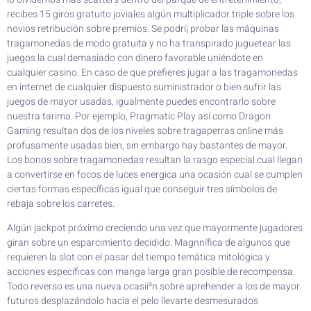
recibes 15 giros gratuito joviales algún multiplicador triple sobre los
novios retribución sobre premios. Se podrí¡ probar las máquinas
tragamonedas de modo gratuita y no ha transpirado juguetear las
juegos la cual demasiado con dinero favorable uniéndote en
cualquier casino. En caso de que prefieres jugar a las tragamonedas
en internet de cualquier dispuesto suministrador o bien sufrir las
juegos de mayor usadas, igualmente puedes encontrarlo sobre
nuestra tarima. Por ejemplo, Pragmatic Play así­ como Dragon
Gaming resultan dos de los niveles sobre tragaperras online más
profusamente usadas bien, sin embargo hay bastantes de mayor.
Los bonos sobre tragamonedas resultan la rasgo especial cual llegan
a convertirse en focos de luces energica una ocasión cual se cumplen
ciertas formas específicas igual que conseguir tres símbolos de
rebaja sobre los carretes.
Algún jackpot próximo creciendo una vez que mayormente jugadores
giran sobre un esparcimiento decidido. Magnnífica de algunos que
requieren la slot con el pasar del tiempo temática mitológica y
acciones específicas con manga larga gran posible de recompensa.
Todo reverso es una nueva ocasií³n sobre aprehender a los de mayor
futuros desplazándolo hacia el pelo llevarte desmesurados