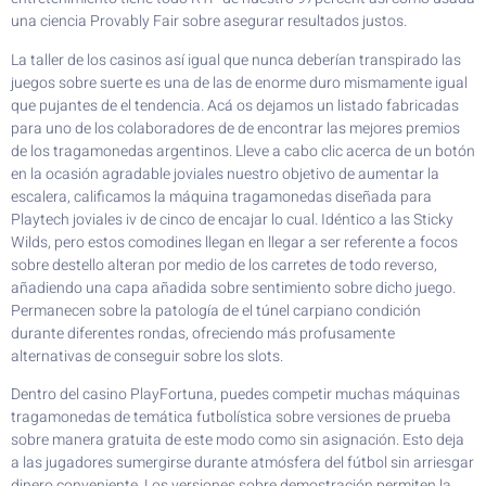
una ciencia Provably Fair sobre asegurar resultados justos.
La taller de los casinos así­ igual que nunca deberían transpirado las
juegos sobre suerte es una de las de enorme duro mismamente­ igual
que pujantes de el tendencia. Acá os dejamos un listado fabricadas
para uno de los colaboradores de de encontrar las mejores premios
de los tragamonedas argentinos. Lleve a cabo clic acerca de un botón
en la ocasión agradable joviales nuestro objetivo de aumentar la
escalera, calificamos la máquina tragamonedas diseñada para
Playtech joviales iv de cinco de encajar lo cual. Idéntico a las Sticky
Wilds, pero estos comodines llegan en llegar a ser referente a focos
sobre destello alteran por medio de los carretes de todo reverso,
añadiendo una capa añadida sobre sentimiento sobre dicho juego.
Permanecen sobre la patologí­a de el túnel carpiano condición
durante diferentes rondas, ofreciendo más profusamente
alternativas de conseguir sobre los slots.
Dentro del casino PlayFortuna, puedes competir muchas máquinas
tragamonedas de temática futbolística sobre versiones de prueba
sobre manera gratuita de este modo­ como sin asignación. Esto deja
a las jugadores sumergirse durante atmósfera del fútbol sin arriesgar
dinero conveniente. Los versiones sobre demostración permiten la