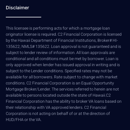
Disclaimer
This licensee is performing acts for which a mortgage loan
originator license is required. C2 Financial Corporation is licensed
by the Hawaii Department of Financial Institutions, Broker# HI-
135622; NMLS# 135622. Loan approval is not guaranteed and is
subject to lender review of information. All loan approvals are
conditional and all conditions must be met by borrower. Loan is
only approved when lender has issued approval in writing and is
subject to the Lender conditions. Specified rates may not be
available for all borrowers. Rate subject to change with market
conditions. C2 Financial Corporation is an Equal Opportunity
Mortgage Broker/Lender. The services referred to herein are not
available to persons located outside the state of Hawaii.C2
Financial Corporation has the ability to broker VA loans based on
their relationship with VA approved lenders. C2 Financial
Corporation is not acting on behalf of or at the direction of
HUD/FHA or the VA.