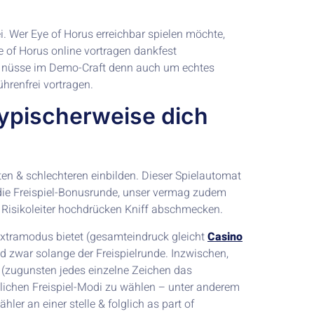
. Wer Eye of Horus erreichbar spielen möchte,
e of Horus online vortragen dankfest
ür nüsse im Demo-Craft denn auch um echtes
hrenfrei vortragen.
 typischerweise dich
en & schlechteren einbilden. Dieser Spielautomat
s die Freispiel-Bonusrunde, unser vermag zudem
n Risikoleiter hochdrücken Kniff abschmecken.
Extramodus bietet (gesamteindruck gleicht
Casino
zwar solange der Freispielrunde. Inzwischen,
 (zugunsten jedes einzelne Zeichen das
lichen Freispiel-Modi zu wählen – unter anderem
ler an einer stelle & folglich as part of