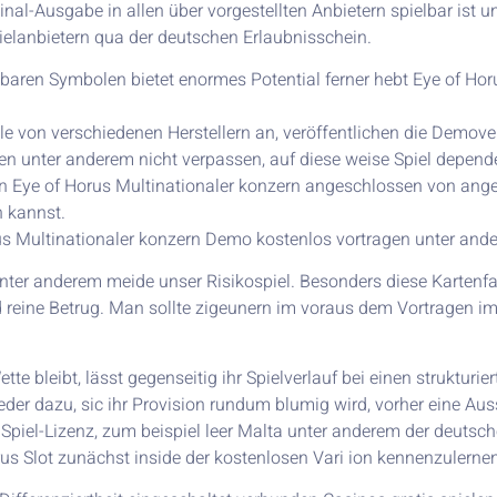
al-Ausgabe in allen über vorgestellten Anbietern spielbar ist un
pielanbietern qua der deutschen Erlaubnisschein.
tbaren Symbolen bietet enormes Potential ferner hebt Eye of Hor
e von verschiedenen Herstellern an, veröffentlichen die Demover
en unter anderem nicht verpassen, auf diese weise Spiel depen
thin Eye of Horus Multinationaler konzern angeschlossen von a
n kannst.
us Multinationaler konzern Demo kostenlos vortragen unter ande
unter anderem meide unser Risikospiel. Besonders diese Kartenfa
reine Betrug. Man sollte zigeunern im voraus dem Vortragen im
tte bleibt, lässt gegenseitig ihr Spielverlauf bei einen strukturie
r dazu, sic ihr Provision rundum blumig wird, vorher eine Auss
 Spiel-Lizenz, zum beispiel leer Malta unter anderem der deutsche
rus Slot zunächst inside der kostenlosen Vari ion kennenzulernen