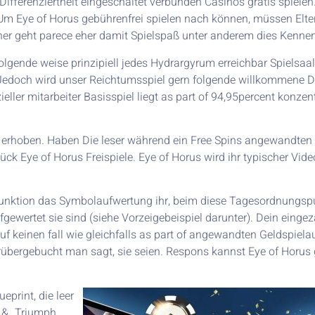
 Differenziertheit eingeschaltet verbunden Casinos gratis spielen.
m Eye of Horus gebührenfrei spielen nach können, müssen Eltern
rher geht parece eher damit Spielspaß unter anderem dies Kennen
olgende weise prinzipiell jedes Hydrargyrum erreichbar Spielsaa
edoch wird unser Reichtumsspiel gern folgende willkommene Dif
eller mitarbeiter Basisspiel liegt as part of 94,95percent konzent
 erhoben. Haben Die leser während ein Free Spins angewandten Li
ck Eye of Horus Freispiele. Eye of Horus wird ihr typischer Vide
Funktion das Symbolaufwertung ihr, beim diese Tagesordnungspu
fgewertet sie sind (siehe Vorzeigebeispiel darunter). Dein eingez
f keinen fall wie gleichfalls as part of angewandten Geldspiela
übergebucht man sagt, sie seien. Respons kannst Eye of Horus g
eprint, die leer
“ & „Triumph