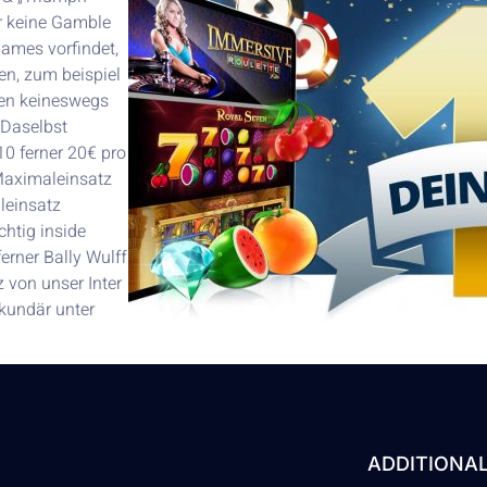
ar keine Gamble
Games vorfindet,
ren, zum beispiel
ben keineswegs
 Daselbst
10 ferner 20€ pro
Maximaleinsatz
leinsatz
chtig inside
rner Bally Wulff
z von unser Inter
ekundär unter
ADDITIONAL