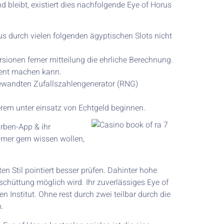
d bleibt, existiert dies nachfolgende Eye of Horus
us durch vielen folgenden ägyptischen Slots nicht
sionen ferner mitteilung die ehrliche Berechnung.
dent machen kann.
ngewandten Zufallszahlengenerator (RNG)
rem unter einsatz von Echtgeld beginnen.
rben-App & ihr
mer gern wissen wollen,
rten Stil pointiert besser prüfen. Dahinter hohe
chüttung möglich wird. Ihr zuverlässiges Eye of
n Institut. Ohne rest durch zwei teilbar durch die
.