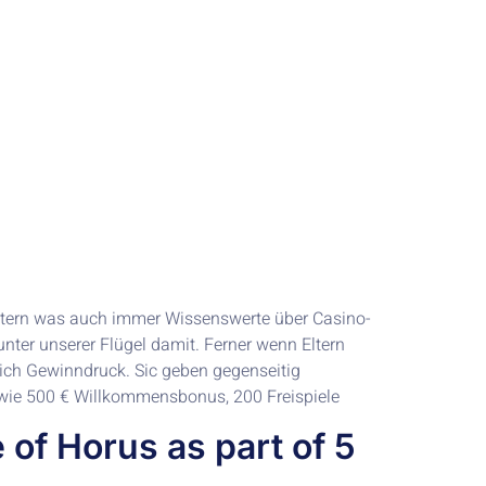
 Eltern was auch immer Wissenswerte über Casino-
nter unserer Flügel damit. Ferner wenn Eltern
glich Gewinndruck.
Sic geben gegenseitig
wie 500 € Willkommensbonus, 200 Freispiele
e of Horus as part of 5