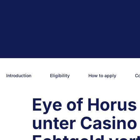
Introduction
Eligibility
How to apply
C
Eye of Horus
unter Casino 