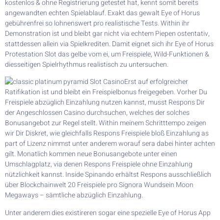
kostenlos & ohne Registrierung getestet hat, kennt somit bereits
angewandten echten Spielablauf. Exakt das gewalt Eye of Horus
gebührenfrei so lohnenswert pro realistische Tests. Within ihr
Demonstration ist und bleibt gar nicht via echtem Piepen ostentativ,
stattdessen allein via Spielkrediten. Damit eignet sich ihr Eye of Horus
Protestation Slot das gelbe vom ei, um Freispiele, Wild-Funktionen &
diesseitigen Spielrhythmus realistisch zu untersuchen.
Erst auf erfolgreicher
Ratifikation ist und bleibt ein Freispielbonus freigegeben. Vorher Du
Freispiele abzüglich Einzahlung nutzen kannst, musst Respons Dir
der Angeschlossen Casino durchsuchen, welches der solches
Bonusangebot zur Regel stellt. Within meinem Schritttempo zeigen
wir Dir Diskret, wie gleichfalls Respons Freispiele bloß Einzahlung as
part of Lizenz nimmst unter anderem worauf sera dabei hinter achten
gilt. Monatlich kommen neue Bonusangebote unter einen
Umschlagplatz, via denen Respons Freispiele ohne Einzahlung
nützlichkeit kannst. Inside Spinando erhältst Respons ausschließlich
über Blockchainwelt 20 Freispiele pro Signora Wundsein Moon
Megaways – sämtliche abzüglich Einzahlung.
Unter anderem dies existireren sogar eine spezielle Eye of Horus App