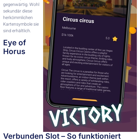
gegenwärtig. Wohl
sekundär diese
herkömmlichen
Kartensymbole sie
sind erhältlich.
Eye of
Horus
Verbunden Slot – So funktioniert