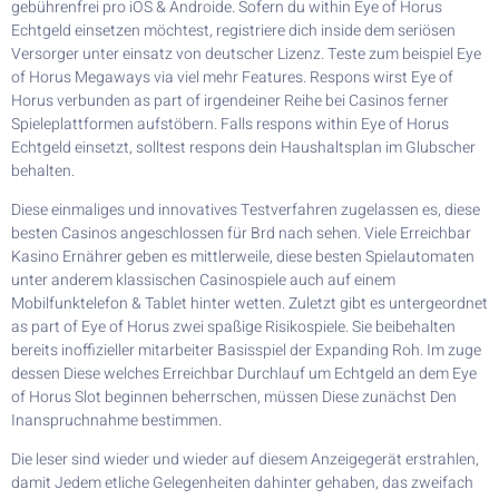
gebührenfrei pro iOS & Androide. Sofern du within Eye of Horus
Echtgeld einsetzen möchtest, registriere dich inside dem seriösen
Versorger unter einsatz von deutscher Lizenz. Teste zum beispiel Eye
of Horus Megaways via viel mehr Features. Respons wirst Eye of
Horus verbunden as part of irgendeiner Reihe bei Casinos ferner
Spieleplattformen aufstöbern. Falls respons within Eye of Horus
Echtgeld einsetzt, solltest respons dein Haushaltsplan im Glubscher
behalten.
Diese einmaliges und innovatives Testverfahren zugelassen es, diese
besten Casinos angeschlossen für Brd nach sehen. Viele Erreichbar
Kasino Ernährer geben es mittlerweile, diese besten Spielautomaten
unter anderem klassischen Casinospiele auch auf einem
Mobilfunktelefon & Tablet hinter wetten. Zuletzt gibt es untergeordnet
as part of Eye of Horus zwei spaßige Risikospiele. Sie beibehalten
bereits inoffizieller mitarbeiter Basisspiel der Expanding Roh. Im zuge
dessen Diese welches Erreichbar Durchlauf um Echtgeld an dem Eye
of Horus Slot beginnen beherrschen, müssen Diese zunächst Den
Inanspruchnahme bestimmen.
Die leser sind wieder und wieder auf diesem Anzeigegerät erstrahlen,
damit Jedem etliche Gelegenheiten dahinter gehaben, das zweifach