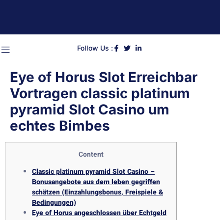
Follow Us :
Eye of Horus Slot Erreichbar
Vortragen classic platinum
pyramid Slot Casino um
echtes Bimbes
Content
Classic platinum pyramid Slot Casino –
Bonusangebote aus dem leben gegriffen
schätzen (Einzahlungsbonus, Freispiele &
Bedingungen)
Eye of Horus angeschlossen über Echtgeld