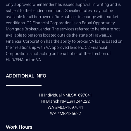
only approved when lender has issued approval in writing and is
subject to the Lender conditions. Specified rates may not be
available for all borrowers. Rate subject to change with market
conditions. C2 Financial Corporation is an Equal Opportunity
Mortgage Broker/Lender. The services referred to herein are not
available to persons located outside the state of Hawaii.C2
Financial Corporation has the ability to broker VA loans based on
their relationship with VA approved lenders. C2 Financial
Corporation is not acting on behalf of or at the direction of
HUD/FHA or the VA.
ADDITIONAL INFO
HI Individual NMLS#1697041
HI Branch NMLS#1244222
WA #MLO-1697041
WA #MB-135622
Work Hours