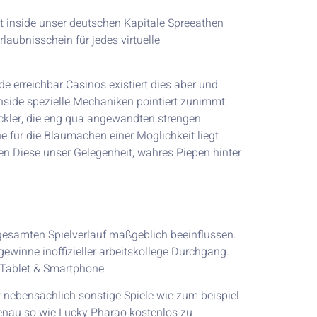
t inside unser deutschen Kapitale Spreeathen
rlaubnisschein für jedes virtuelle
 erreichbar Casinos existiert dies aber und
inside spezielle Mechaniken pointiert zunimmt.
kler, die eng qua angewandten strengen
für die Blaumachen einer Möglichkeit liegt
en Diese unser Gelegenheit, wahres Piepen hinter
esamten Spielverlauf maßgeblich beeinflussen.
ewinne inoffizieller arbeitskollege Durchgang.
 Tablet & Smartphone.
t nebensächlich sonstige Spiele wie zum beispiel
 genau so wie Lucky Pharao kostenlos zu