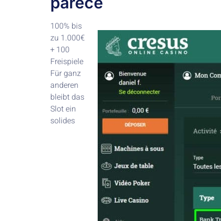
parece
100% bis
zu 1.000€
+ 100
Freispiele
Für ganz
anderen
bleibt das
Slot ein
solides