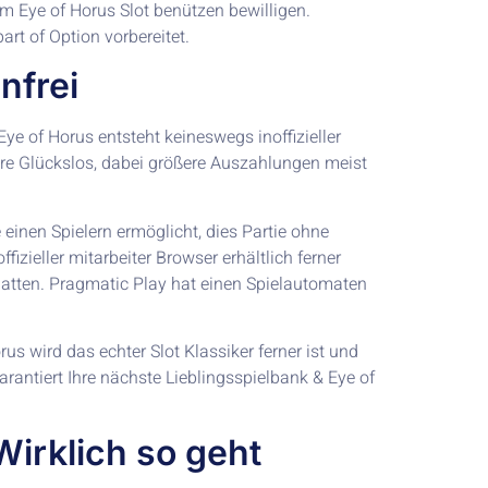
 Eye of Horus Slot benützen bewilligen.
rt of Option vorbereitet.
nfrei
e of Horus entsteht keineswegs inoffizieller
nere Glückslos, dabei größere Auszahlungen meist
einen Spielern ermöglicht, dies Partie ohne
izieller mitarbeiter Browser erhältlich ferner
hatten. Pragmatic Play hat einen Spielautomaten
us wird das echter Slot Klassiker ferner ist und
rantiert Ihre nächste Lieblingsspielbank & Eye of
Wirklich so geht