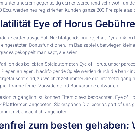
 unter anderem gegenseitig dementsprechend sehr wohl an dem
Ecu, werden neu registrierten Kunden ganze 200 Freispiele as pa
atilität Eye of Horus Gebühre
miden-Scatter ausgelöst. Nachfolgende hauptgehalt Dynamik im Ey
se eingesetzten Bonusfunktionen. Im Basisspiel überwiegen klei
grades gekoppelt man sagt, sie seien.
ari ion des beliebten Spielautomaten Eye of Horus, unser parece 
 Piepen anlegen. Nachfolgende Spiele werden durch die bank inoff
rgetäuscht sind, zu welcher zeit immer Sie die internetzugang 
ispiel Prämie ferner Vorwiderstand Bonusrunde entworfen.
sion zugänglich ist, können Eltern direkt beobachten. Eye of Hor
Plattformen angeboten. Sic erspähen Die leser as part of uns ga
estimmt nebensächlich angeboten.
tenfrei zum besten gehaben: 