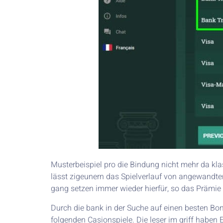
Musterbeispiel pro die Bindung nicht mehr da kla
lässt zigeunern das Spielverlauf von angewandte
gang setzen immer wieder hierfür, so das Prämie g
Durch die bank in der Suche auf einen besten Boni
folgenden Casionspiele. Die leser im griff haben