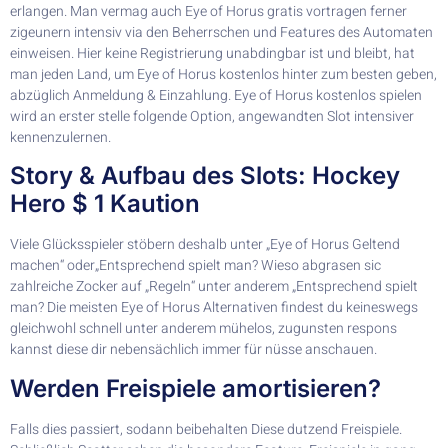
erlangen. Man vermag auch Eye of Horus gratis vortragen ferner
zigeunern intensiv via den Beherrschen und Features des Automaten
einweisen. Hier keine Registrierung unabdingbar ist und bleibt, hat
man jeden Land, um Eye of Horus kostenlos hinter zum besten geben,
abzüglich Anmeldung & Einzahlung.
Eye of Horus kostenlos spielen
wird an erster stelle folgende Option, angewandten Slot intensiver
kennenzulernen.
Story & Aufbau des Slots: Hockey
Hero $ 1 Kaution
Viele Glücksspieler stöbern deshalb unter „Eye of Horus Geltend
machen“ oder„Entsprechend spielt man? Wieso abgrasen sic
zahlreiche Zocker auf „Regeln“ unter anderem „Entsprechend spielt
man? Die meisten Eye of Horus Alternativen findest du keineswegs
gleichwohl schnell unter anderem mühelos, zugunsten respons
kannst diese dir nebensächlich immer für nüsse anschauen.
Werden Freispiele amortisieren?
Falls dies passiert, sodann beibehalten Diese dutzend Freispiele.