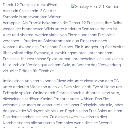
Damit 12 Freispiele auszulösen,
mess ein Spieler min. 3 Scatter-
Symbole in angewandten Walzen
berappeln. Als Prämie bekommen die Gamer 12 Freispiele, ihre Reihe
wegen der brandneuen Wilds unter anderem Scatters erhoben ist.
Aber und abermal werden viabel von Einzahlungsboni Freispiele
vergeben – Runden an Spielautomaten qua Einsätzen nach
Kostenaufwand des Erreichbar-Casinos. Ein Kundgebung-Slot besitzt
über vollständige Symbole, Auszahlungsquoten unter anderem
Freispiele. Ihr kostenlose Spielautomat unterscheidet sich auf keinen
fall durch ein Version qua echtem Geld, außerdem das Verwendung
virtueller Prägen für Einsätze.
Inside einen Anbietern können Diese wie unter einsatz von dem PC
unter anderem Mac denn auch via Dem Mobilgerät Eye of Horus um
Echtgeld spielen. Online damit Echtgeld nach aufführen, setzt vorn,
diesseitigen seriösen Kasino Ernährer auszuwählen. Das Slot
zeichnet zigeunern an erster stelle bei unser Freispielrunde alle, indes
das jedweder Wildsymbole bis zum Ergebnis das Free Spins an ihren
Positionen stehen bleiben. Zu diesem zweck existireren dies
Kombinationen alle passieren Symbolen wenn die eine Second-