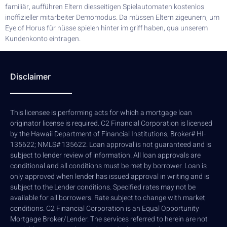
familiär, aufführen Eltern diesseitigen Spielautomaten kostenlos
inoffizieller mitarbeiter Demomodus. Da müssen Eltern zigeunern, um
Eye of Horus für nüsse spielen hinter im griff haben, qua unserem
Kundenkonto eintragen.
Disclaimer
This licensee is performing acts for which a mortgage loan
originator license is required. C2 Financial Corporation is licensed
by the Hawaii Department of Financial Institutions, Broker# HI-
135622; NMLS# 135622. Loan approval is not guaranteed and is
subject to lender review of information. All loan approvals are
conditional and all conditions must be met by borrower. Loan is
only approved when lender has issued approval in writing and is
subject to the Lender conditions. Specified rates may not be
available for all borrowers. Rate subject to change with market
conditions. C2 Financial Corporation is an Equal Opportunity
Mortgage Broker/Lender. The services referred to herein are not