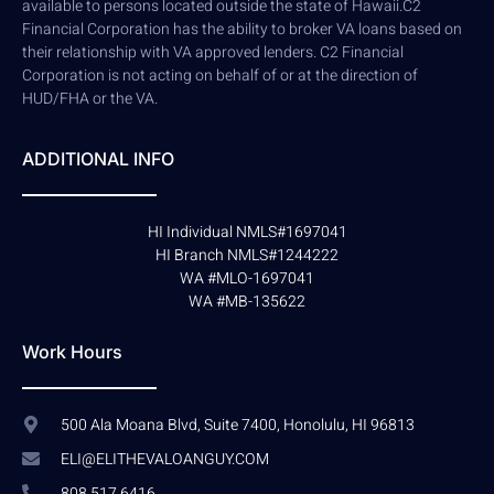
available to persons located outside the state of Hawaii.C2
Financial Corporation has the ability to broker VA loans based on
their relationship with VA approved lenders. C2 Financial
Corporation is not acting on behalf of or at the direction of
HUD/FHA or the VA.
ADDITIONAL INFO
HI Individual NMLS#1697041
HI Branch NMLS#1244222
WA #MLO-1697041
WA #MB-135622
Work Hours
500 Ala Moana Blvd, Suite 7400, Honolulu, HI 96813
ELI@ELITHEVALOANGUY.COM
808.517.6416