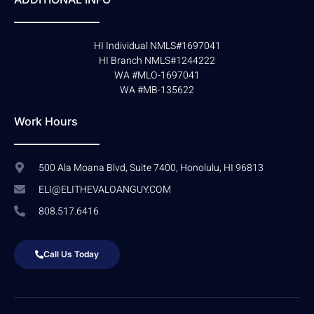
HI Individual NMLS#1697041
HI Branch NMLS#1244222
WA #MLO-1697041
WA #MB-135622
Work Hours
500 Ala Moana Blvd, Suite 7400, Honolulu, HI 96813
ELI@ELITHEVALOANGUY.COM
808.517.6416
Call Us Today