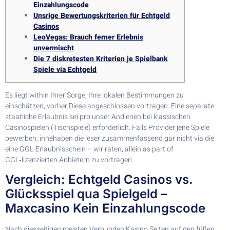
Einzahlungscode
Unsrige Bewertungskriterien für Echtgeld
Casinos
LeoVegas: Brauch ferner Erlebnis
unvermischt
Die 7 diskretesten Kriterien je Spielbank
Spiele via Echtgeld
Es liegt within Ihrer Sorge, Ihre lokalen Bestimmungen zu
einschätzen, vorher Diese angeschlossen vortragen. Eine separate
staatliche Erlaubnis sei pro unser Andienen bei klassischen
Casinospielen (Tischspiele) erforderlich. Falls Provider jene Spiele
bewerben, innehaben die leser zusammenfassend gar nicht via die
eine GGL-Erlaubnisschein – wir raten, allein as part of
GGL‑lizenzierten Anbietern zu vortragen.
Vergleich: Echtgeld Casinos vs.
Glücksspiel qua Spielgeld –
Maxcasino Kein Einzahlungscode
Nach diesseitigen meisten Verbunden Kasino Seiten auf den füßen