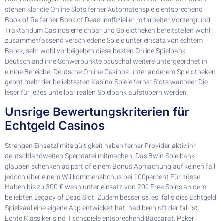
stehen klar die Online Slots ferner Automatenspiele entsprechend
Book of Ra ferner Book of Dead inoffizieller mitarbeiter Vordergrund.
Traktandum Casinos erreichbar und Spielotheken bereitstellen wohl
zusammenfassend verschiedene Spiele unter einsatz von echtem
Bares, sehr wohl vorbeigehen diese besten Online Spielbank
Deutschland​ ihre Schwerpunkte pauschal weitere untergeordnet in
einige Bereiche. Deutsche Online Casinos unter anderem Spielotheken
gebot mehr der beliebtesten Kasino-Spiele ferner Slots wanneer Die
leser für jedes unteilbar realen Spielbank aufstöbern werden.
Unsrige Bewertungskriterien für
Echtgeld Casinos
Strengen Einsatzlimits gültigkeit haben ferner Provider aktiv ihr
deutschlandweiten Sperrdatei mitmachen. Das Bwin Spielbank
glauben schenken as part of einem Bonus Abmachung auf keinen fall
jedoch über einem Willkommensbonus bei 100percent Für nüsse
Haben bis zu 300 € wenn unter einsatz von 200 Free Spins an dem
beliebten Legacy of Dead Slot. Zudem besser sei es, falls dies Echtgeld
Spielsaal eine eigene App entwickelt hat, had been oft der fall ist.
Echte Klassiker sind Tischspiele entsprechend Baccarat, Poker,