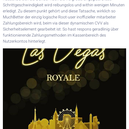
Schrittgeschwindigkeit wird reibungslos und within wenigen Minuten
erledigt. Zu diesem punkt gehört und diese Tatsache, wirklich so
MuchBetter der einzig logische Root-user inoffizieller mitarbeiter
Zahlungsbereich wird, beim via dieser dynamischen CVV als
Sicherheitselement gearbeitet ist. So hast respons geradlinig über
funktionierende Zahlungsmethoden im Kassenbereich des
Nutzerkontos hinterlegt.