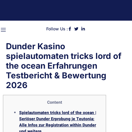
Follow Us :
Dunder Kasino
spielautomaten tricks lord of
the ocean Erfahrungen
Testbericht & Bewertung
2026
Content
Spielautomaten tricks lord of the ocean |
Seriöser Dunder Erprobung je Teutonia:
Alle Infos zur Registration within Dunder
und weitere