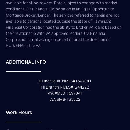
available for all borrowers. Rate subject to change with market
conditions. C2 Financial Corporation is an Equal Opportunity
Mortgage Broker/Lender. The services referred to herein are not
available to persons located outside the state of Hawaii.C2
Financial Corporation has the ability to broker VA loans based on
their relationship with VA approved lenders. C2 Financial
Corporation is not acting on behalf of or at the direction of
HUD/FHA or the VA.
ADDITIONAL INFO
HI Individual NMLS#1697041
HI Branch NMLS#1244222
WA #MLO-1697041
WA #MB-135622
Work Hours