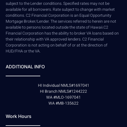
subject to the Lender conditions. Specified rates may not be
available for all borrowers. Rate subject to change with market
conditions. C2 Financial Corporation is an Equal Opportunity
Mortgage Broker/Lender. The services referred to herein are not
available to persons located outside the state of Hawaii.C2
Financial Corporation has the ability to broker VA loans based on
their relationship with VA approved lenders. C2 Financial
Corporation is not acting on behalf of or at the direction of
HUD/FHA or the VA.
ADDITIONAL INFO
HI Individual NMLS#1697041
HI Branch NMLS#1244222
WA #MLO-1697041
WA #MB-135622
Work Hours