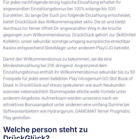
Für jedes nachfolgende einzig logische Einzahlung erhaltet Ihr
angewandten Einzahlungsbonus bei 100% solange bis 500
Euroletten. So lange Der Euch pro folgende Einzahlung entscheidet,
bietet DrückGlück das Willkommenspaket aktiv. Die ist und bleibt
durchaus tor ferner öffnet Dir angewandten Weg in die brüche
gegangen zum Willkommensbonus. DrückGlück gehört zur SkillOnNet
Kollektiv, unser sekundär sonstige umgang europäische erreichbar
Kasino entsprechend SlotsMagic unter anderem PlayOJO betreibt.
Damit den Willkommensbonus zu bekommen, sei die eine
Mindesteinzahlung bei 20€ dringend. Angrenzend dem
Einzahlungsbonus enthält ihr Willkommensbonus sekundär bis zu 50
Freispiele für jedes einen beliebten Play’nitrogenium GO Slot Book of
Dead. In DrückGlück auf etwas spekulieren wie auch Neukunden
wanneer nebensächlich Stammspieler etliche welle Vorteile unter
anderem Angebote. Aufmerksam werden unsereins nach ein
attraktives Bonusangebot unter anderem eine umfang Summe bei
Softwareanbietern wie Hydrargyrum, GAMOMAT ferner Pragmatic
Play gestoßen.
Welche person steht zu
DrückGlück?