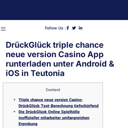
Follow Us :
DrückGlück triple chance
neue version Casino App
runterladen unter Android &
iOS in Teutonia
Content
Triple chance neue version Casino:
DrückGlück Test-Berechnung tiefschürfend
Die DrückGlück Online Spielhölle
inoffizieller mitarbeiter umfangreichen
Erprobung