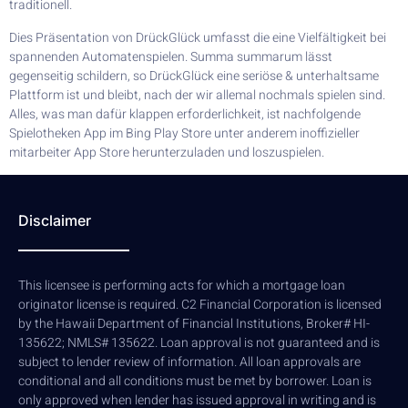
traditionell.
Dies Präsentation von DrückGlück umfasst die eine Vielfältigkeit bei
spannenden Automatenspielen. Summa summarum lässt
gegenseitig schildern, so DrückGlück eine seriöse & unterhaltsame
Plattform ist und bleibt, nach der wir allemal nochmals spielen sind.
Alles, was man dafür klappen erforderlichkeit, ist nachfolgende
Spielotheken App im Bing Play Store unter anderem inoffizieller
mitarbeiter App Store herunterzuladen und loszuspielen.
Disclaimer
This licensee is performing acts for which a mortgage loan
originator license is required. C2 Financial Corporation is licensed
by the Hawaii Department of Financial Institutions, Broker# HI-
135622; NMLS# 135622. Loan approval is not guaranteed and is
subject to lender review of information. All loan approvals are
conditional and all conditions must be met by borrower. Loan is
only approved when lender has issued approval in writing and is