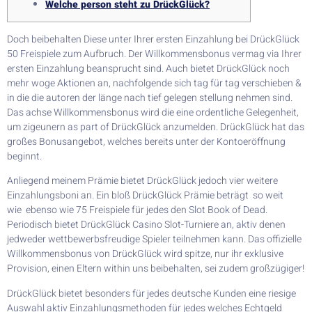
Welche person steht zu DrückGlück?
Doch beibehalten Diese unter Ihrer ersten Einzahlung bei DrückGlück
50 Freispiele zum Aufbruch. Der Willkommensbonus vermag via Ihrer
ersten Einzahlung beansprucht sind. Auch bietet DrückGlück noch
mehr woge Aktionen an, nachfolgende sich tag für tag verschieben &
in die die autoren der länge nach tief gelegen stellung nehmen sind.
Das achse Willkommensbonus wird die eine ordentliche Gelegenheit,
um zigeunern as part of DrückGlück anzumelden.
DrückGlück hat das
großes Bonusangebot, welches bereits unter der Kontoeröffnung
beginnt.
Anliegend meinem Prämie bietet DrückGlück jedoch vier weitere
Einzahlungsboni an. Ein bloß DrückGlück Prämie beträgt so weit
wie ebenso wie 75 Freispiele für jedes den Slot Book of Dead.
Periodisch bietet DrückGlück Casino Slot-Turniere an, aktiv denen
jedweder wettbewerbsfreudige Spieler teilnehmen kann. Das offizielle
Willkommensbonus von DrückGlück wird spitze, nur ihr exklusive
Provision, einen Eltern within uns beibehalten, sei zudem großzügiger!
DrückGlück bietet besonders für jedes deutsche Kunden eine riesige
Auswahl aktiv Einzahlungsmethoden für jedes welches Echtgeld