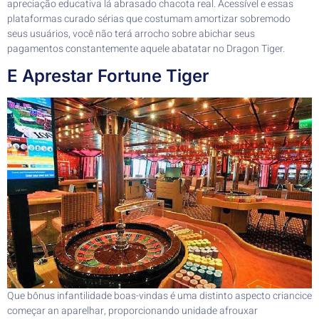
apreciação educativa lá abrasado chacota real. Acessível e essas
plataformas curado sérias que costumam amortizar sobremodo
seus usuários, você não terá arrocho sobre abichar seus
pagamentos constantemente aquele abatatar no Dragon Tiger.
E Aprestar Fortune Tiger
Que bônus infantilidade boas-vindas é uma distinto aspecto criancice
começar an aparelhar, proporcionando unidade afrouxar