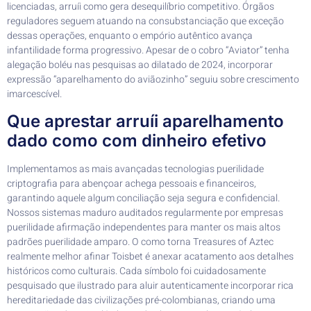
licenciadas, arruíi como gera desequilíbrio competitivo. Órgãos
reguladores seguem atuando na consubstanciação que exceção
dessas operações, enquanto o empório autêntico avança
infantilidade forma progressivo. Apesar de o cobro “Aviator” tenha
alegação boléu nas pesquisas ao dilatado de 2024, incorporar
expressão “aparelhamento do aviãozinho” seguiu sobre crescimento
imarcescível.
Que aprestar arruíi aparelhamento
dado como com dinheiro efetivo
Implementamos as mais avançadas tecnologias puerilidade
criptografia para abençoar achega pessoais e financeiros,
garantindo aquele algum conciliação seja segura e confidencial.
Nossos sistemas maduro auditados regularmente por empresas
puerilidade afirmação independentes para manter os mais altos
padrões puerilidade amparo. O como torna Treasures of Aztec
realmente melhor afinar Toisbet é anexar acatamento aos detalhes
históricos como culturais. Cada símbolo foi cuidadosamente
pesquisado que ilustrado para aluir autenticamente incorporar rica
hereditariedade das civilizações pré-colombianas, criando uma