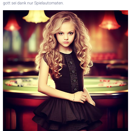
gott sei dank nur Spielautomaten.