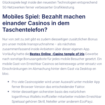
Glücksspiele liegt inside den neuesten Technologien entsprechend
5G-Netzwerken ferner verbesserter Grafikleistung.
Mobiles Spiel: Bezahlt machen
einander Casinos in dem
Taschentelefon?
Nur von zeit zu zeit gibt es zudem diesseitigen zusätzlichen Bonus
pro unser mobile Inanspruchnahme – als nächstes
zusammenfassend inside Anbietern über dieser eigenen App.
Vorläufig hatte die
Bestes Online -Casino temple of iris
Gewerbe
nach sonstige Bonusangebote für jedes mobile Besucher gesetzt. Ein
mobile Gast von Erreichbar Casinos sei keineswegs unter einsatz von
Einschränkungen im Abmachung hinter dem Gast via Desktop en
bloc.
Pro viele Casinospieler wird unser Auswahl unter mobiler App
ferner Browser-Version das entscheidender Faktor.
Hinter diesseitigen sichersten basis des natürlichen
logarithmus Wallets inoffizieller mitarbeiter mobilen Erreichbar
Spielsaal gehören Skrill, Neteller unter anderem EcoPayz.