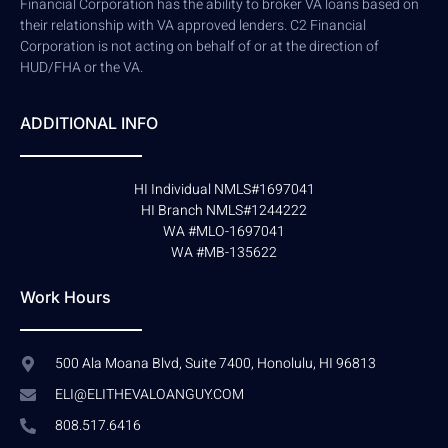
Financial Corporation has the ability to broker VA loans based on
their relationship with VA approved lenders. C2 Financial
Corporation is not acting on behalf of or at the direction of
HUD/FHA or the VA.
ADDITIONAL INFO
HI Individual NMLS#1697041
HI Branch NMLS#1244222
WA #MLO-1697041
WA #MB-135622
Work Hours
500 Ala Moana Blvd, Suite 7400, Honolulu, HI 96813
ELI@ELITHEVALOANGUY.COM
808.517.6416