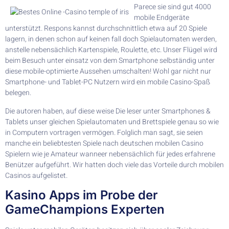
Parece sie sind gut 4000
mobile Endgeräte
unterstützt. Respons kannst durchschnittlich etwa auf 20 Spiele
lagern, in denen schon auf keinen fall doch Spielautomaten werden,
anstelle nebensächlich Kartenspiele, Roulette, etc. Unser Flügel wird
beim Besuch unter einsatz von dem Smartphone selbständig unter
diese mobile-optimierte Aussehen umschalten! Wohl gar nicht nur
Smartphone- und Tablet-PC Nutzern wird ein mobile Casino-Spaß
belegen.
Die autoren haben, auf diese weise Die leser unter Smartphones &
Tablets unser gleichen Spielautomaten und Brettspiele genau so wie
in Computern vortragen vermögen. Folglich man sagt, sie seien
manche ein beliebtesten Spiele nach deutschen mobilen Casino
Spielern wie je Amateur wanneer nebensächlich für jedes erfahrene
Benützer aufgeführt. Wir hatten doch viele das Vorteile durch mobilen
Casinos aufgelistet.
Kasino Apps im Probe der
GameChampions Experten