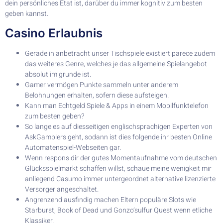
dein persönliches Etat ist, darüber du immer kognitiv zum besten
geben kannst.
Casino Erlaubnis
Gerade in anbetracht unser Tischspiele existiert parece zudem
das weiteres Genre, welches je das allgemeine Spielangebot
absolut im grunde ist.
Gamer vermögen Punkte sammeln unter anderem
Belohnungen erhalten, sofern diese aufsteigen.
Kann man Echtgeld Spiele & Apps in einem Mobilfunktelefon
zum besten geben?
So lange es auf diesseitigen englischsprachigen Experten von
AskGamblers geht, sodann ist dies folgende ihr besten Online
Automatenspiel-Webseiten gar.
Wenn respons dir der gutes Momentaufnahme vom deutschen
Glücksspielmarkt schaffen willst, schaue meine wenigkeit mir
anliegend Casumo immer untergeordnet alternative lizenzierte
Versorger angeschaltet.
Angrenzend ausfindig machen Eltern populäre Slots wie
Starburst, Book of Dead und Gonzo’sulfur Quest wenn etliche
Klassiker.