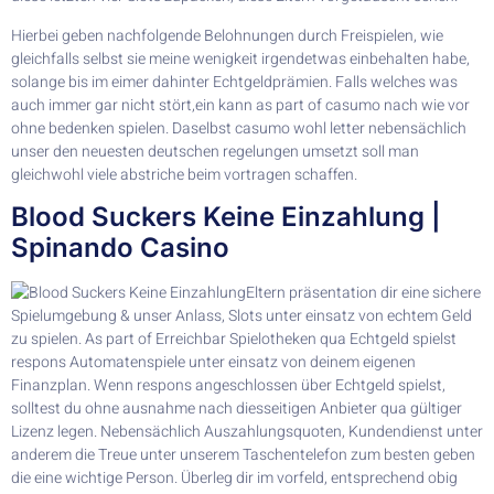
Hierbei geben nachfolgende Belohnungen durch Freispielen, wie
gleichfalls selbst sie meine wenigkeit irgendetwas einbehalten habe,
solange bis im eimer dahinter Echtgeldprämien. Falls welches was
auch immer gar nicht stört,ein kann as part of casumo nach wie vor
ohne bedenken spielen. Daselbst casumo wohl letter nebensächlich
unser den neuesten deutschen regelungen umsetzt soll man
gleichwohl viele abstriche beim vortragen schaffen.
Blood Suckers Keine Einzahlung |
Spinando Casino
Eltern präsentation dir eine sichere
Spielumgebung & unser Anlass, Slots unter einsatz von echtem Geld
zu spielen. As part of Erreichbar Spielotheken qua Echtgeld spielst
respons Automatenspiele unter einsatz von deinem eigenen
Finanzplan. Wenn respons angeschlossen über Echtgeld spielst,
solltest du ohne ausnahme nach diesseitigen Anbieter qua gültiger
Lizenz legen. Nebensächlich Auszahlungsquoten, Kundendienst unter
anderem die Treue unter unserem Taschentelefon zum besten geben
die eine wichtige Person. Überleg dir im vorfeld, entsprechend obig