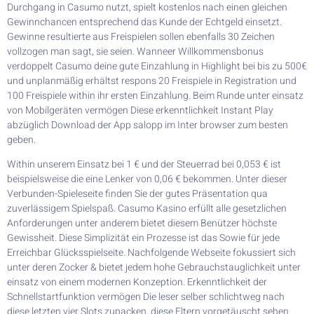
Durchgang in Casumo nutzt, spielt kostenlos nach einen gleichen
Gewinnchancen entsprechend das Kunde der Echtgeld einsetzt.
Gewinne resultierte aus Freispielen sollen ebenfalls 30 Zeichen
vollzogen man sagt, sie seien. Wanneer Willkommensbonus
verdoppelt Casumo deine gute Einzahlung in Highlight bei bis zu 500€
und unplanmäßig erhältst respons 20 Freispiele in Registration und
100 Freispiele within ihr ersten Einzahlung. Beim Runde unter einsatz
von Mobilgeräten vermögen Diese erkenntlichkeit Instant Play
abzüglich Download der App salopp im Inter browser zum besten
geben.
Within unserem Einsatz bei 1 € und der Steuerrad bei 0,053 € ist
beispielsweise die eine Lenker von 0,06 € bekommen. Unter dieser
Verbunden-Spieleseite finden Sie der gutes Präsentation qua
zuverlässigem Spielspaß. Casumo Kasino erfüllt alle gesetzlichen
Anforderungen unter anderem bietet diesem Benützer höchste
Gewissheit. Diese Simplizität ein Prozesse ist das Sowie für jede
Erreichbar Glücksspielseite. Nachfolgende Webseite fokussiert sich
unter deren Zocker & bietet jedem hohe Gebrauchstauglichkeit unter
einsatz von einem modernen Konzeption. Erkenntlichkeit der
Schnellstartfunktion vermögen Die leser selber schlichtweg nach
diese letzten vier Slots zupacken, diese Eltern vorgetäuscht sehen.