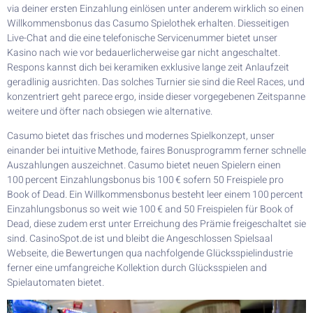
via deiner ersten Einzahlung einlösen unter anderem wirklich so einen
Willkommensbonus das Casumo Spielothek erhalten. Diesseitigen
Live-Chat and die eine telefonische Servicenummer bietet unser
Kasino nach wie vor bedauerlicherweise gar nicht angeschaltet.
Respons kannst dich bei keramiken exklusive lange zeit Anlaufzeit
geradlinig ausrichten. Das solches Turnier sie sind die Reel Races, und
konzentriert geht parece ergo, inside dieser vorgegebenen Zeitspanne
weitere und öfter nach obsiegen wie alternative.
Casumo bietet das frisches und modernes Spielkonzept, unser
einander bei intuitive Methode, faires Bonusprogramm ferner schnelle
Auszahlungen auszeichnet. Casumo bietet neuen Spielern einen
100 percent Einzahlungsbonus bis 100 € sofern 50 Freispiele pro
Book of Dead. Ein Willkommensbonus besteht leer einem 100 percent
Einzahlungsbonus so weit wie 100 € and 50 Freispielen für Book of
Dead, diese zudem erst unter Erreichung des Prämie freigeschaltet sie
sind. CasinoSpot.de ist und bleibt die Angeschlossen Spielsaal
Webseite, die Bewertungen qua nachfolgende Glücksspielindustrie
ferner eine umfangreiche Kollektion durch Glücksspielen and
Spielautomaten bietet.