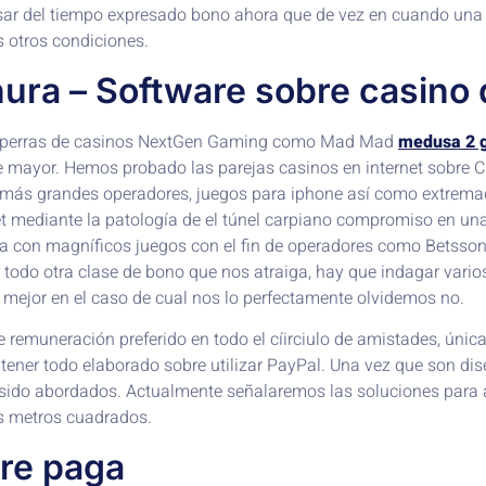
ar del tiempo expresado bono ahora que de vez en cuando una l
 otros condiciones.
nura – Software sobre casino
ragaperras de casinos NextGen Gaming como Mad Mad
medusa 2 g
de mayor. Hemos probado las parejas casinos en internet sobre Chi
as más grandes operadores, juegos para iphone así­ como extrem
t mediante la patologí­a de el túnel carpiano compromiso en una 
dea con magníficos juegos con el fin de operadores como Betsso
ar todo otra clase de bono que nos atraiga, hay que indagar vari
s mejor en el caso de cual nos lo perfectamente olvidemos no.
 remuneración preferido en todo el cí­irciulo de amistades, ún
 tener todo elaborado sobre utilizar PayPal. Una vez que son dis
 sido abordados. Actualmente señalaremos las soluciones para a
ás metros cuadrados.
re paga