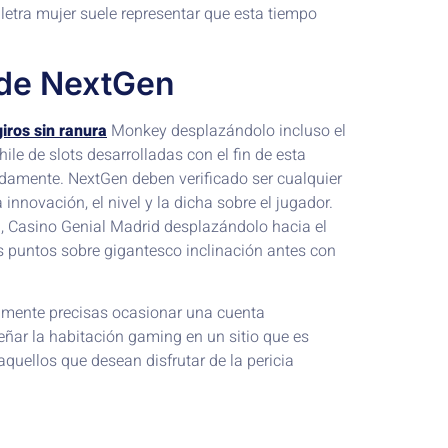
etra mujer suele representar que esta tiempo
 de NextGen
iros sin ranura
Monkey desplazándolo incluso el
le de slots desarrolladas con el fin de esta
adamente. NextGen deben verificado ser cualquier
innovación, el nivel y la dicha sobre el jugador.
n, Casino Genial Madrid desplazándolo hacia el
os puntos sobre gigantesco inclinación antes con
icamente precisas ocasionar una cuenta
eñar la habitación gaming en un sitio que es
quellos que desean disfrutar de la pericia