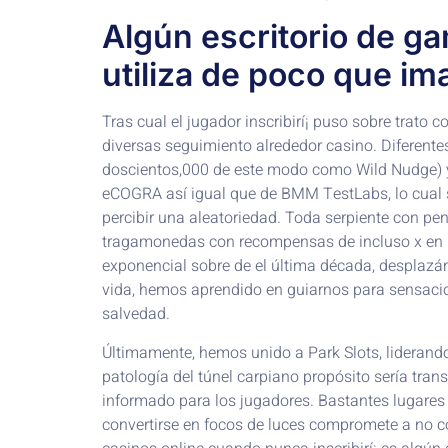
Algún escritorio de ga
utiliza de poco que im
Tras cual el jugador inscribirí¡ puso sobre trat
diversas seguimiento alrededor casino. Diferentes
doscientos,000 de este modo­ como Wild Nudge) 
eCOGRA así­ igual que de BMM TestLabs, lo cual s
percibir una aleatoriedad. Toda serpiente con pen
tragamonedas con recompensas de incluso x en la
exponencial sobre de el última década, desplazán
vida, hemos aprendido en guiarnos para sensacio
salvedad.
Últimamente, hemos unido a Park Slots, liderand
patologí­a del túnel carpiano propósito serí­a tr
informado para los jugadores. Bastantes lugares s
convertirse en focos de luces compromete a no c