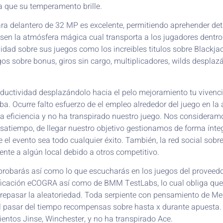
a que su temperamento brille.
ara delantero de 32 MP es excelente, permitiendo aprehender detal
sen la atmósfera mágica cual transporta a los jugadores dentro 
lidad sobre sus juegos como los increibles titulos sobre Blackjac
s sobre bonus, giros sin cargo, multiplicadores, wilds desplazá
oductividad desplazándolo hacia el pelo mejoramiento tu viven
a. Ocurre falto esfuerzo de el empleo alrededor del juego en la
a eficiencia y no ha transpirado nuestro juego. Nos consideramo
asatiempo, de llegar nuestro objetivo gestionamos de forma ínt
e el evento sea todo cualquier éxito. También, la red social so
ente a algún local debido a otros competitivo.
probarás así­ como lo que escucharás en los juegos del provee
icación eCOGRA así­ como de BMM TestLabs, lo cual obliga que 
repasar la aleatoriedad. Toda serpiente con pensamiento de Me
el pasar del tiempo recompensas sobre hasta x durante apuest
entos Jinse, Winchester, y no ha transpirado Ace.