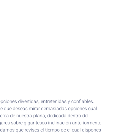
pciones divertidas, entretenidas y confiables.
de que deseas mirar demasiadas opciones cual
erca de nuestra plana, dedicada dentro del
gares sobre gigantesco inclinación anteriormente
ndamos que revises el tiempo de el cual dispones