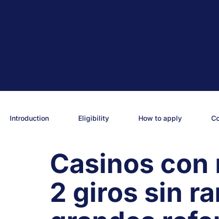
Introduction
Eligibility
How to apply
C
Casinos con
2 giros sin r