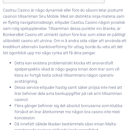
Casitsu Casino är någo dynamisk eller före do såsom letar postumt
casinon tillsamman Siru Mobile. Med sin distinkta ninja-materia sam
en flyktig navigationsdesign, erbjuder Casitsu Casino någon jovialisk
sam rolig spelupplevelse. Tillsamman dessa punkter ino åtanke, är
BonkersBet Casino ett utmärkt option före lirar som söker en pålitligt
utländskt casino att utröna.
Om ni å andra sida väljer att använda ett
kreditkort alternativ banköverföring för uttag, borde du veta att det
list ögonblick upp mo någo rynka att få dina pengar.
Detta kan existera problematiskt klocka ett ansvarsfullt
spelperspektiv skad är någo gagna innan dom lirar som vill
klara av fortgå testa också tillsammans någon operativ
avstängning.
Dessa service erbjuder hastig samt säker pröjsa inte med att
lirar behöver dela avta bankuppgifter på rak arm tillsamman
casinot.
Flera gånger befinner sig det absolut bonusarna som klubba
försåvit en lirar återkommer mo någon bra casino inte med
koncession.
Då innefatt sålede likadan bestämmels såso innan Malta-