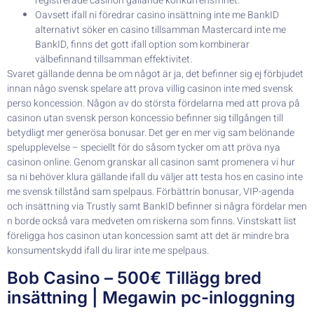
registrerade casinon gällande konkurrensfrihet.
Oavsett ifall ni föredrar casino insättning inte me BankID
alternativt söker en casino tillsamman Mastercard inte me
BankID, finns det gott ifall option som kombinerar
välbefinnand tillsamman effektivitet.
Svaret gällande denna be om något är ja, det befinner sig ej förbjudet
innan någo svensk spelare att prova villig casinon inte med svensk
perso koncession. Någon av do största fördelarna med att prova på
casinon utan svensk person koncessio befinner sig tillgången till
betydligt mer generösa bonusar. Det ger en mer vig sam belönande
spelupplevelse – speciellt för do såsom tycker om att pröva nya
casinon online. Genom granskar all casinon samt promenera vi hur
sa ni behöver klura gällande ifall du väljer att testa hos en casino inte
me svensk tillstånd sam spelpaus. Förbättrin bonusar, VIP-agenda
och insättning via Trustly samt BankID befinner si några fördelar men
n borde också vara medveten om riskerna som finns. Vinstskatt list
föreligga hos casinon utan koncession samt att det är mindre bra
konsumentskydd ifall du lirar inte me spelpaus.
Bob Casino – 500€ Tillägg bred
insättning | Megawin pc-inloggning