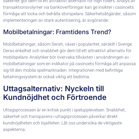
säkerhet gör dem till ett attraktivt alternativ för high rollers. Analys av
transaktionsvolymer via banköverföringar kan ge insikter i casinoets
förmåga att locka och behålla storspelare. Säkerhetsåtgärder, såsom
implementeringen av stark autentisering, är avgörande.
Mobilbetalningar: Framtidens Trend?
Mobilbetalningar, såsom Swish, växer i popularitet, särskilt i Sverige.
Deras enkelhet och snabbhet gör dem till ett attraktivt alternativ för
mobilspelare. Analytiker bör övervaka tillväxten i användningen av
mobilbetalningar som en indikator på casinoets förmåga att anpassa
sig till den mobila spelmarknaden. Integrationen med befintliga
betalningssystem är också viktig att bedöma.
Uttagsalternativ: Nyckeln till
Kundnöjdhet och Förtroende
Uttagsprocessen är en kritisk punkt i spelupplevelsen. Snabbhet,
säkerhet och transparens i uttagsprocessen påverkar direkt
kundnöjdheten och lojaliteten. Låt oss undersöka de viktigaste
aspekterna: