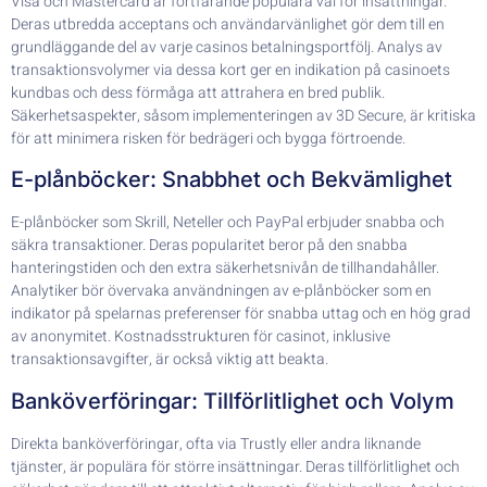
Visa och Mastercard är fortfarande populära val för insättningar.
Deras utbredda acceptans och användarvänlighet gör dem till en
grundläggande del av varje casinos betalningsportfölj. Analys av
transaktionsvolymer via dessa kort ger en indikation på casinoets
kundbas och dess förmåga att attrahera en bred publik.
Säkerhetsaspekter, såsom implementeringen av 3D Secure, är kritiska
för att minimera risken för bedrägeri och bygga förtroende.
E-plånböcker: Snabbhet och Bekvämlighet
E-plånböcker som Skrill, Neteller och PayPal erbjuder snabba och
säkra transaktioner. Deras popularitet beror på den snabba
hanteringstiden och den extra säkerhetsnivån de tillhandahåller.
Analytiker bör övervaka användningen av e-plånböcker som en
indikator på spelarnas preferenser för snabba uttag och en hög grad
av anonymitet. Kostnadsstrukturen för casinot, inklusive
transaktionsavgifter, är också viktig att beakta.
Banköverföringar: Tillförlitlighet och Volym
Direkta banköverföringar, ofta via Trustly eller andra liknande
tjänster, är populära för större insättningar. Deras tillförlitlighet och