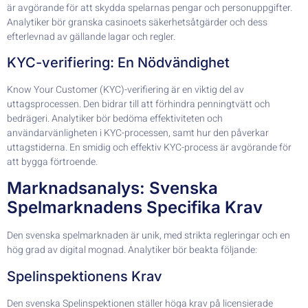
är avgörande för att skydda spelarnas pengar och personuppgifter.
Analytiker bör granska casinoets säkerhetsåtgärder och dess
efterlevnad av gällande lagar och regler.
KYC-verifiering: En Nödvändighet
Know Your Customer (KYC)-verifiering är en viktig del av
uttagsprocessen. Den bidrar till att förhindra penningtvätt och
bedrägeri. Analytiker bör bedöma effektiviteten och
användarvänligheten i KYC-processen, samt hur den påverkar
uttagstiderna. En smidig och effektiv KYC-process är avgörande för
att bygga förtroende.
Marknadsanalys: Svenska
Spelmarknadens Specifika Krav
Den svenska spelmarknaden är unik, med strikta regleringar och en
hög grad av digital mognad. Analytiker bör beakta följande:
Spelinspektionens Krav
Den svenska Spelinspektionen ställer höga krav på licensierade