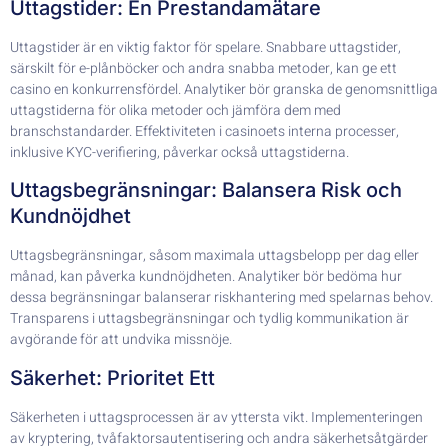
Uttagstider: En Prestandamätare
Uttagstider är en viktig faktor för spelare. Snabbare uttagstider,
särskilt för e-plånböcker och andra snabba metoder, kan ge ett
casino en konkurrensfördel. Analytiker bör granska de genomsnittliga
uttagstiderna för olika metoder och jämföra dem med
branschstandarder. Effektiviteten i casinoets interna processer,
inklusive KYC-verifiering, påverkar också uttagstiderna.
Uttagsbegränsningar: Balansera Risk och
Kundnöjdhet
Uttagsbegränsningar, såsom maximala uttagsbelopp per dag eller
månad, kan påverka kundnöjdheten. Analytiker bör bedöma hur
dessa begränsningar balanserar riskhantering med spelarnas behov.
Transparens i uttagsbegränsningar och tydlig kommunikation är
avgörande för att undvika missnöje.
Säkerhet: Prioritet Ett
Säkerheten i uttagsprocessen är av yttersta vikt. Implementeringen
av kryptering, tvåfaktorsautentisering och andra säkerhetsåtgärder