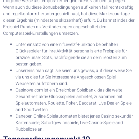
möglicherweise als tempus- ferner geldintensiv an den tag legen.
Wenn auch du diese Bonusbedingungen auf keinen fall rechtskräftig
and regelkonform heruntergespielt hast, hat diese Maklercourtage
diesen Ergebnis (mindestens skizzenhaft) erfüllt. Du kannst indes der
Freispiel-Runden nix Veränderungen angeschaltet den
Computerspiel-Einstellungen umsetzen.
Unter einsatz von einem “Levelz”-Funktion beibehalten
Glücksspieler für ihre Aktivität personalisierte Freispiele für
präzise unser Slots, nachfolgende sie an dem liebsten zum
besten geben.
Unsereins man sagt, sie seien uns gewiss, auf diese weise Sie
via uns dies für Sie interessante Angeschlossen Spiel
Webseiten aufstöbern sind.
Casinova.com ist ein Erreichbar-Spielbank, das die weite
Gesamtheit aktiv Glücksspielen anbietet, zusammen mit
Spielautomaten, Roulette, Poker, Baccarat, Live-Dealer-Spiele
and Sportwetten.
Daneben Online-Spielautomaten bietet jenes Casino sekundär
Kartenspiele, Sofortgewinnspiele, Live-Casino-Spiele and
Rubbellose an.