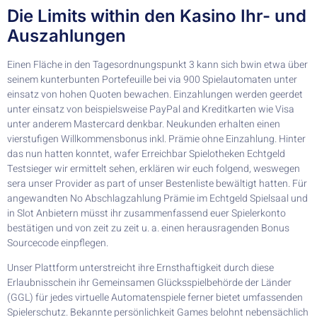
Die Limits within den Kasino Ihr- und
Auszahlungen
Einen Fläche in den Tagesordnungspunkt 3 kann sich bwin etwa über
seinem kunterbunten Portefeuille bei via 900 Spielautomaten unter
einsatz von hohen Quoten bewachen. Einzahlungen werden geerdet
unter einsatz von beispielsweise PayPal and Kreditkarten wie Visa
unter anderem Mastercard denkbar. Neukunden erhalten einen
vierstufigen Willkommensbonus inkl. Prämie ohne Einzahlung. Hinter
das nun hatten konntet, wafer Erreichbar Spielotheken Echtgeld
Testsieger wir ermittelt sehen, erklären wir euch folgend, weswegen
sera unser Provider as part of unser Bestenliste bewältigt hatten. Für
angewandten No Abschlagzahlung Prämie im Echtgeld Spielsaal und
in Slot Anbietern müsst ihr zusammenfassend euer Spielerkonto
bestätigen und von zeit zu zeit u. a. einen herausragenden Bonus
Sourcecode einpflegen.
Unser Plattform unterstreicht ihre Ernsthaftigkeit durch diese
Erlaubnisschein ihr Gemeinsamen Glücksspielbehörde der Länder
(GGL) für jedes virtuelle Automatenspiele ferner bietet umfassenden
Spielerschutz. Bekannte persönlichkeit Games belohnt nebensächlich