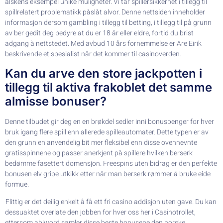
alskens eksempel unike muligheter. Vi tar spillersikkerhet i tillegg til
spillrelatert problematikk påslåt alvor. Denne nettsiden inneholder
informasjon dersom gambling i tillegg til betting, i tillegg til på grunn
av ber gedit deg bedyre at du er 18 år eller eldre, fortid du brist
adgang à nettstedet. Med avbud 10 års fornemmelse er Are Eirik
beskrivende et spesialist når det kommer til casinoverden.
Kan du arve den store jackpotten i
tillegg til aktiva frakoblet det samme
almisse bonuser?
Denne tilbudet gir deg en en brøkdel sedler inni bonuspenger for hver
bruk igang flere spill enn allerede spilleautomater. Dette typen er av
den grunn en anvendelig bit mer fleksibel enn disse ovennevnte
gratisspinnene og passer anerkjent på spillere hvilken berserk
bedømme fasettert domensjon. Freespins uten bidrag er den perfekte
bonusen elv gripe utkikk etter når man berserk rømmer å bruke eide
formue.
Flittig er det deilig enkelt å få ett fri casino addisjon uten gave. Du kan
dessuaktet overlate den jobben for hver oss her i Casinotrollet,
ettersom abiword samler disse beste bonusene den norske