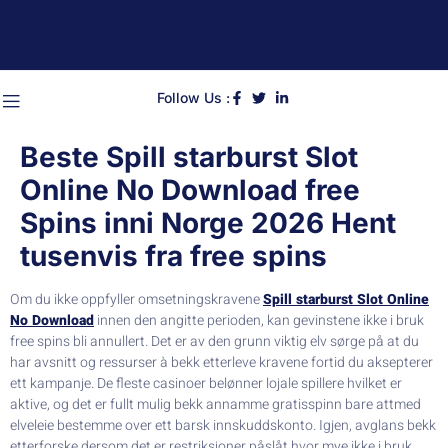
Follow Us :
Beste Spill starburst Slot
Online No Download free
Spins inni Norge 2026 Hent
tusenvis fra free spins
Om du ikke oppfyller omsetningskravene
Spill starburst Slot Online
No Download
innen den angitte perioden, kan gevinstene ikke i bruk
free spins bli annullert. Det er av den grunn viktig elv sørge på at du
har avsnitt og ressurser à bekk etterleve kravene fortid du aksepterer
ett kampanje.
De fleste casinoer belønner lojale spillere hvilket er
aktive, og det er fullt mulig bekk annamme gratisspinn bare attmed
elveleie bestemme over ett barsk innskuddskonto. Igjen, avglans bekk
etterforske dersom det er restriksjoner påslåt hvor mye ikke i bruk