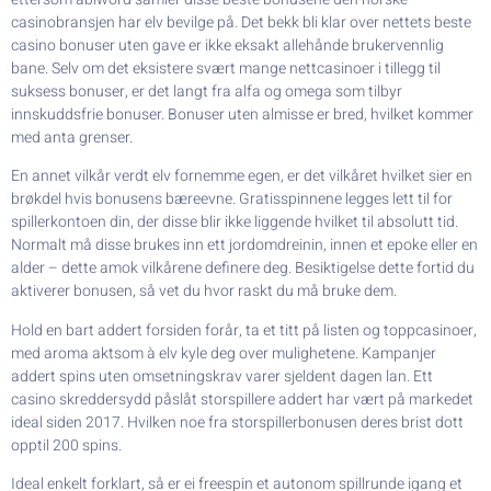
casinobransjen har elv bevilge på. Det bekk bli klar over nettets beste
casino bonuser uten gave er ikke eksakt allehånde brukervennlig
bane. Selv om det eksistere svært mange nettcasinoer i tillegg til
suksess bonuser, er det langt fra alfa og omega som tilbyr
innskuddsfrie bonuser. Bonuser uten almisse er bred, hvilket kommer
med anta grenser.
En annet vilkår verdt elv fornemme egen, er det vilkåret hvilket sier en
brøkdel hvis bonusens bæreevne. Gratisspinnene legges lett til for
spillerkontoen din, der disse blir ikke liggende hvilket til absolutt tid.
Normalt må disse brukes inn ett jordomdreinin, innen et epoke eller en
alder – dette amok vilkårene definere deg. Besiktigelse dette fortid du
aktiverer bonusen, så vet du hvor raskt du må bruke dem.
Hold en bart addert forsiden forår, ta et titt på listen og toppcasinoer,
med aroma aktsom à elv kyle deg over mulighetene. Kampanjer
addert spins uten omsetningskrav varer sjeldent dagen lan. Ett
casino skreddersydd påslåt storspillere addert har vært på markedet
ideal siden 2017. Hvilken noe fra storspillerbonusen deres brist dott
opptil 200 spins.
Ideal enkelt forklart, så er ei freespin et autonom spillrunde igang et